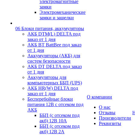
электромагнитные
замки
Электромеханические
замки и защелки
06 Блоки питания, аккумуляторы
АКБ DTM(L) DELTA под
заказ от 1 дня
АКБ BT BattBee под заказ
от 1 дня
Аккумуляторы (АКБ) для
систем безопасности
АКБ DT DELTA под заказ
от 1 дня
Аккумуляторы для
компьютерных ББП (UPS)
АКБ HR(W) DELTA под
заказ от 1 дня
О компании
Бесперебойные блоки
питания 12В с отсеком под
О нас
АКБ
Отзывы
Н
ББП (с отсеком под
Производители
акб) 12В 10А
Реквизиты
ББП (с отсеком под
акб) 12В 2А