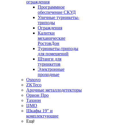
ограждения
Программное
обеспечение СКУД
Уличные турникеты-
триподы
Ограждения
Калитки
механические
РостовДон
Турникеты-триподы
для помещений
Штанги для
турникетов
Электронные
проходные
Osnovo
ZKTeco
Арочные металлодетекторы
Орион Про
Тахион
ЦМО
Шкафы 19" и
комплектующие
Ещё