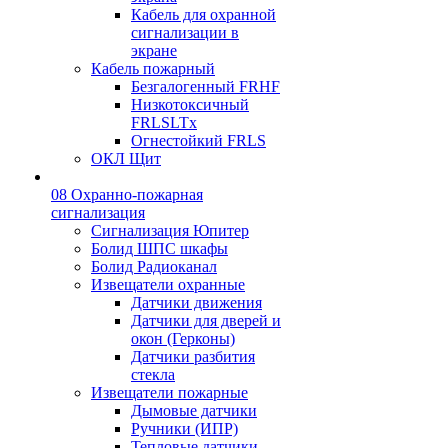
Кабель для охранной
сигнализации в
экране
Кабель пожарный
Безгалогенный FRHF
Низкотоксичный
FRLSLTx
Огнестойкий FRLS
ОКЛ Щит
08 Охранно-пожарная
сигнализация
Сигнализация Юпитер
Болид ШПС шкафы
Болид Радиоканал
Извещатели охранные
Датчики движения
Датчики для дверей и
окон (Герконы)
Датчики разбития
стекла
Извещатели пожарные
Дымовые датчики
Ручники (ИПР)
Тепловые датчики