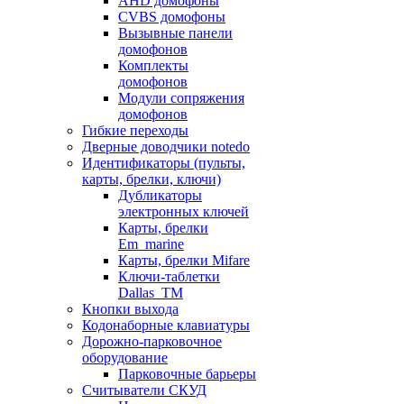
AHD домофоны
CVBS домофоны
Вызывные панели
домофонов
Комплекты
домофонов
Модули сопряжения
домофонов
Гибкие переходы
Дверные доводчики notedo
Идентификаторы (пульты,
карты, брелки, ключи)
Дубликаторы
электронных ключей
Карты, брелки
Em_marine
Карты, брелки Mifare
Ключи-таблетки
Dallas_TM
Кнопки выхода
Кодонаборные клавиатуры
Дорожно-парковочное
оборудование
Парковочные барьеры
Считыватели СКУД