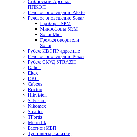
Сибирский Арсенал
ППКОП
Речевое оповещение Alerto
Речевое оповещение Sonar
Приборы SPM
Микрофоны SRM
Sonar Mini
Громкоговорители
Sonar
Рубеж ИВЭПР адресные
Речевое оповещение Рокот
Рубеж СКУД STRAZH
Dahua
Eltex
DKC
Cabeus
Roxton
Hikvision
Satvision
Nikomax
Smartec
TFortis
MikroTik
Бастион ИБП
Турникеты, калитки,