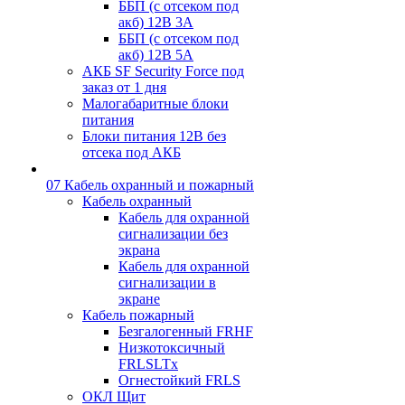
ББП (с отсеком под
акб) 12В 3А
ББП (с отсеком под
акб) 12В 5А
АКБ SF Security Force под
заказ от 1 дня
Малогабаритные блоки
питания
Блоки питания 12В без
отсека под АКБ
07 Кабель охранный и пожарный
Кабель охранный
Кабель для охранной
сигнализации без
экрана
Кабель для охранной
сигнализации в
экране
Кабель пожарный
Безгалогенный FRHF
Низкотоксичный
FRLSLTx
Огнестойкий FRLS
ОКЛ Щит