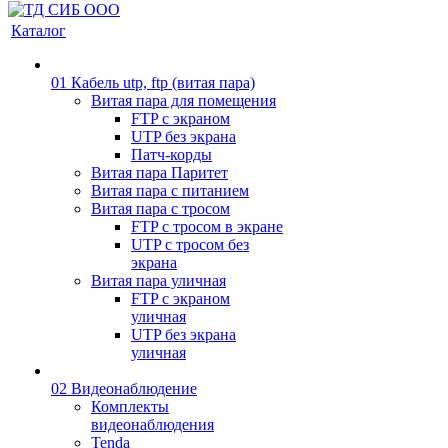
Каталог
01 Кабель utp, ftp (витая пара)
Витая пара для помещения
FTP с экраном
UTP без экрана
Патч-корды
Витая пара Паритет
Витая пара с питанием
Витая пара с тросом
FTP с тросом в экране
UTP с тросом без
экрана
Витая пара уличная
FTP с экраном
уличная
UTP без экрана
уличная
02 Видеонаблюдение
Комплекты
видеонаблюдения
Tenda