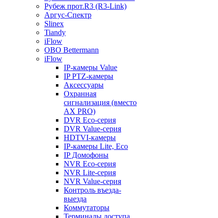
Рубеж прот.R3 (R3-Link)
Аргус-Спектр
Slinex
Tiandy
iFlow
OBO Bettermann
iFlow
IP-камеры Value
IP PTZ-камеры
Аксессуары
Охранная
сигнализация (вместо
AX PRO)
DVR Eco-серия
DVR Value-серия
HDTVI-камеры
IP-камеры Lite, Eco
IP Домофоны
NVR Eco-серия
NVR Lite-серия
NVR Value-серия
Контроль въезда-
выезда
Коммутаторы
Терминалы доступа