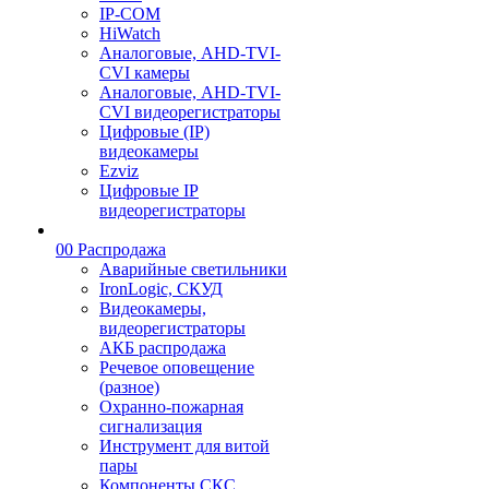
IP-COM
HiWatch
Аналоговые, AHD-TVI-
CVI камеры
Аналоговые, AHD-TVI-
CVI видеорегистраторы
Цифровые (IP)
видеокамеры
Ezviz
Цифровые IP
видеорегистраторы
00 Распродажа
Аварийные светильники
IronLogic, СКУД
Видеокамеры,
видеорегистраторы
АКБ распродажа
Речевое оповещение
(разное)
Охранно-пожарная
сигнализация
Инструмент для витой
пары
Компоненты СКС