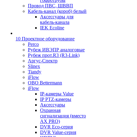
гофротрубы
Провод ПВС, ШВВП
Кабель-канал (короб) белый
Аксессуары для
кабель-канала
IEK Ecoline
10 Проектное оборудование
Perco
Рубеж ИВЭПР аналоговые
Рубеж прот.R3 (R3-Link)
Аргус-Спектр
Slinex
Tiandy
iFlow
OBO Bettermann
iFlow
IP-камеры Value
IP PTZ-камеры
Аксессуары
Охранная
сигнализация (вместо
AX PRO)
DVR Eco-серия
DVR Value-серия