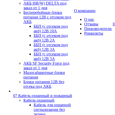
АКБ HR(W) DELTA под
заказ от 1 дня
О компании
Бесперебойные блоки
питания 12В с отсеком под
О нас
АКБ
Отзывы
Н
ББП (с отсеком под
Производители
акб) 12В 10А
Реквизиты
ББП (с отсеком под
акб) 12В 2А
ББП (с отсеком под
акб) 12В 3А
ББП (с отсеком под
акб) 12В 5А
АКБ SF Security Force под
заказ от 1 дня
Малогабаритные блоки
питания
Блоки питания 12В без
отсека под АКБ
07 Кабель охранный и пожарный
Кабель охранный
Кабель для охранной
сигнализации без
экрана