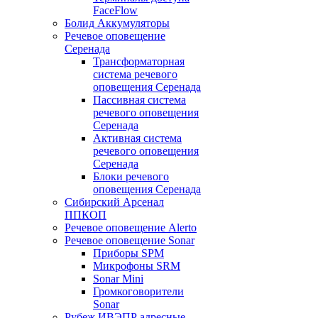
FaceFlow
Болид Аккумуляторы
Речевое оповещение
Серенада
Трансформаторная
система речевого
оповещения Серенада
Пассивная система
речевого оповещения
Серенада
Активная система
речевого оповещения
Серенада
Блоки речевого
оповещения Серенада
Сибирский Арсенал
ППКОП
Речевое оповещение Alerto
Речевое оповещение Sonar
Приборы SPM
Микрофоны SRM
Sonar Mini
Громкоговорители
Sonar
Рубеж ИВЭПР адресные