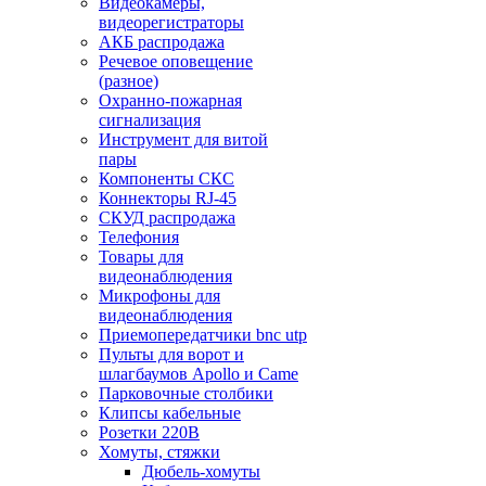
Видеокамеры,
видеорегистраторы
АКБ распродажа
Речевое оповещение
(разное)
Охранно-пожарная
сигнализация
Инструмент для витой
пары
Компоненты СКС
Коннекторы RJ-45
СКУД распродажа
Телефония
Товары для
видеонаблюдения
Микрофоны для
видеонаблюдения
Приемопередатчики bnc utp
Пульты для ворот и
шлагбаумов Apollo и Came
Парковочные столбики
Клипсы кабельные
Розетки 220В
Хомуты, стяжки
Дюбель-хомуты