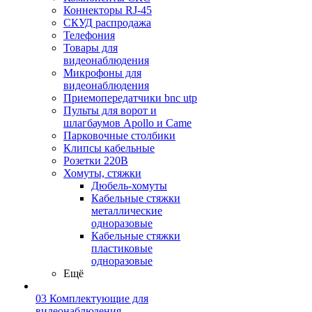
Коннекторы RJ-45
СКУД распродажа
Телефония
Товары для
видеонаблюдения
Микрофоны для
видеонаблюдения
Приемопередатчики bnc utp
Пульты для ворот и
шлагбаумов Apollo и Came
Парковочные столбики
Клипсы кабельные
Розетки 220В
Хомуты, стяжки
Дюбель-хомуты
Кабельные стяжки
металлические
одноразовые
Кабельные стяжки
пластиковые
одноразовые
Ещё
03 Комплектующие для
видеонаблюдения