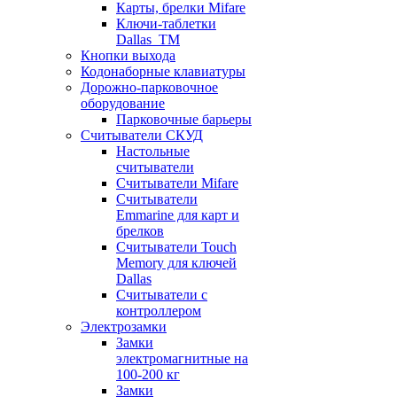
Карты, брелки Mifare
Ключи-таблетки
Dallas_TM
Кнопки выхода
Кодонаборные клавиатуры
Дорожно-парковочное
оборудование
Парковочные барьеры
Считыватели СКУД
Настольные
считыватели
Считыватели Mifare
Считыватели
Emmarine для карт и
брелков
Считыватели Touch
Memory для ключей
Dallas
Считыватели с
контроллером
Электрозамки
Замки
электромагнитные на
100-200 кг
Замки