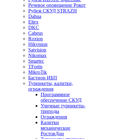
Речевое оповещение Рокот
Рубеж СКУД STRAZH
Dahua
Eltex
DKC
Cabeus
Roxton
Hikvision
Satvision
Nikomax
Smartec
TFortis
MikroTik
Бастион ИБП
Турникеты, калитки,
ограждения
Программное
обеспечение СКУД
Уличные турникеты-
триподы
Ограждения
Калитки
механические
РостовДон