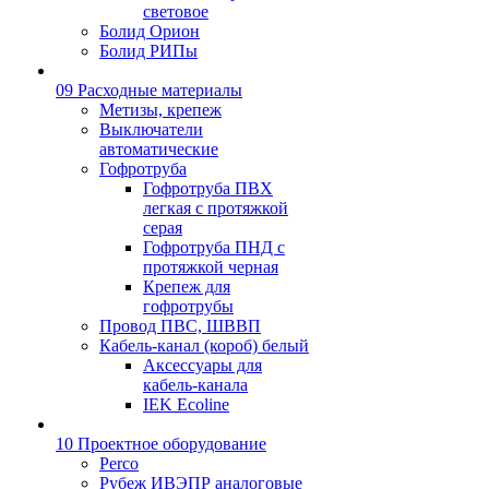
световое
Болид Орион
Болид РИПы
09 Расходные материалы
Метизы, крепеж
Выключатели
автоматические
Гофротруба
Гофротруба ПВХ
легкая с протяжкой
серая
Гофротруба ПНД с
протяжкой черная
Крепеж для
гофротрубы
Провод ПВС, ШВВП
Кабель-канал (короб) белый
Аксессуары для
кабель-канала
IEK Ecoline
10 Проектное оборудование
Perco
Рубеж ИВЭПР аналоговые