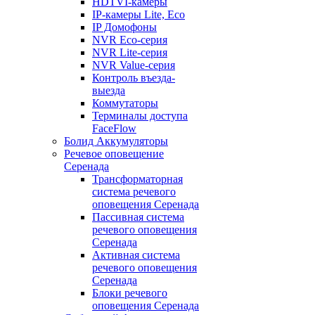
HDTVI-камеры
IP-камеры Lite, Eco
IP Домофоны
NVR Eco-серия
NVR Lite-серия
NVR Value-серия
Контроль въезда-
выезда
Коммутаторы
Терминалы доступа
FaceFlow
Болид Аккумуляторы
Речевое оповещение
Серенада
Трансформаторная
система речевого
оповещения Серенада
Пассивная система
речевого оповещения
Серенада
Активная система
речевого оповещения
Серенада
Блоки речевого
оповещения Серенада