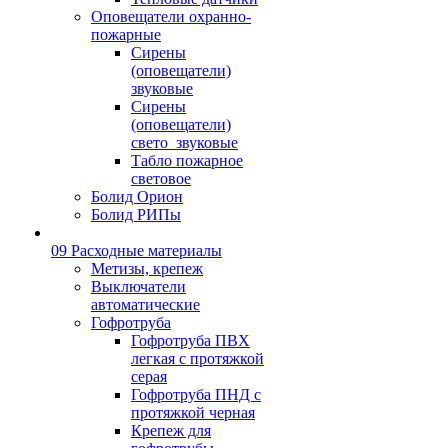
Оповещатели охранно-
пожарные
Сирены
(оповещатели)
звуковые
Сирены
(оповещатели)
свето_звуковые
Табло пожарное
световое
Болид Орион
Болид РИПы
09 Расходные материалы
Метизы, крепеж
Выключатели
автоматические
Гофротруба
Гофротруба ПВХ
легкая с протяжкой
серая
Гофротруба ПНД с
протяжкой черная
Крепеж для