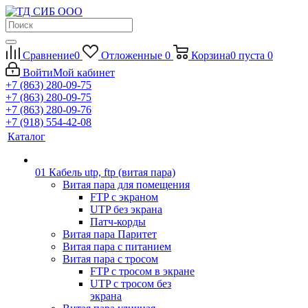
Сравнение
0
Отложенные
0
Корзина
0
пуста
0
Войти
Мой кабинет
+7 (863) 280-09-75
+7 (863) 280-09-75
+7 (863) 280-09-76
+7 (918) 554-42-08
Каталог
01 Кабель utp, ftp (витая пара)
Витая пара для помещения
FTP с экраном
UTP без экрана
Патч-корды
Витая пара Паритет
Витая пара с питанием
Витая пара с тросом
FTP с тросом в экране
UTP с тросом без
экрана