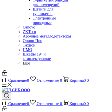
Турникеты-триподы
для помещений
Штанги для
турникетов
Электронные
проходные
Osnovo
ZKTeco
Арочные металлодетекторы
Орион Про
Тахион
ЦМО
Шкафы 19" и
комплектующие
Ещё
Сравнение
0
Отложенные
0
Корзина
0
0
Сравнение
0
Отложенные
0
Корзина
0
0