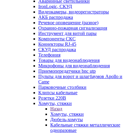
Аварийные светильники
IronLogic, СКУД
Видеокамеры, видеорегистраторы
АКБ распродажа
Речевое оповещение (разное)
Охранно-пожарная сигнализация
Инструмент для витой пары
Компоненты СКС
Коннекторы RJ-45
СКУД распродажа
Телефония
Товары для видеонаблюдения
Микрофоны для видеонаблюдения
Приемопередатчики bnc utp
Пульты для ворот и шлагбаумов Apollo и
Came
Парковочные столбики
Клипсы кабельные
Розетки 220В
Хомуты, стяжки
Назад
Хомуты, стяжки
Дюбель-хомуты
Кабельные стяжки металлические
одноразовые