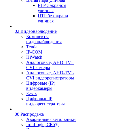
Витая пара уличная
FTP с экраном
уличная
UTP без экрана
уличная
02 Видеонаблюдение
Комплекты
видеонаблюдения
Tenda
IP-COM
HiWatch
Аналоговые, AHD-TVI-
CVI камеры
Аналоговые, AHD-TVI-
CVI видеорегистраторы
Цифровые (IP)
видеокамеры
Ezviz
Цифровые IP
видеорегистраторы
00 Распродажа
Аварийные светильники
IronLogic, СКУД