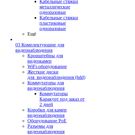
Кабельные стяжки
металлические
одноразовые
Кабельные стяжки
пластиковые
одноразовые
Ещё
03 Комплектующие для
видеонаблюдения
Кронштейны для
видеокамер
WiFi-оборудование
Жесткие диски
для_видеонаблюдения (hdd)
Коммутаторы для
видеонаблюдения
Коммутаторы
Каракурт под заказ от
2 дней
Коробки для камер
видеонаблюдения
Оборудование PoE
Разъемы для
видеонаблюдения