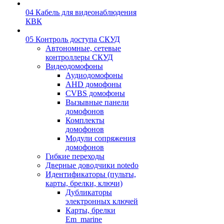
04 Кабель для видеонаблюдения
КВК
05 Контроль доступа СКУД
Автономные, сетевые
контроллеры СКУД
Видеодомофоны
Аудиодомофоны
AHD домофоны
CVBS домофоны
Вызывные панели
домофонов
Комплекты
домофонов
Модули сопряжения
домофонов
Гибкие переходы
Дверные доводчики notedo
Идентификаторы (пульты,
карты, брелки, ключи)
Дубликаторы
электронных ключей
Карты, брелки
Em_marine