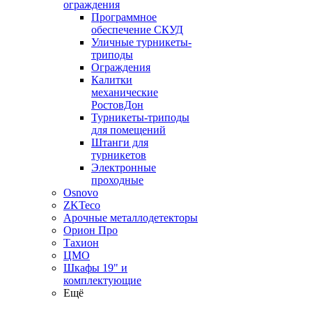
ограждения
Программное
обеспечение СКУД
Уличные турникеты-
триподы
Ограждения
Калитки
механические
РостовДон
Турникеты-триподы
для помещений
Штанги для
турникетов
Электронные
проходные
Osnovo
ZKTeco
Арочные металлодетекторы
Орион Про
Тахион
ЦМО
Шкафы 19" и
комплектующие
Ещё