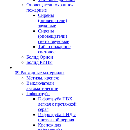
Оповещатели охранно-
пожарные
Сирены
(оповещатели)
звуковые
Сирены
(оповещатели)
свето_звуковые
Табло пожарное
световое
Болид Орион
Болид РИПы
09 Расходные материалы
Метизы, крепеж
Выключатели
автоматические
Гофротруба
Гофротруба ПВХ
легкая с протяжкой
серая
Гофротруба ПНД с
протяжкой черная
Крепеж для