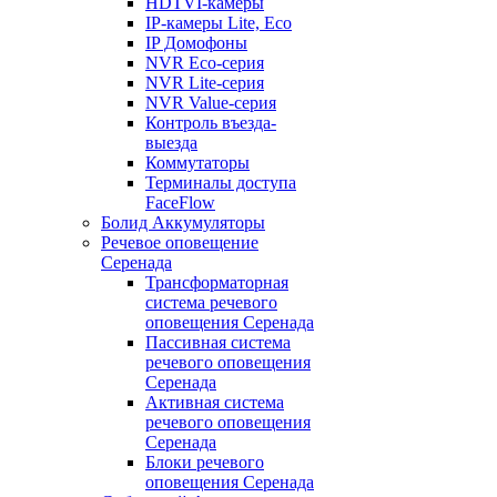
HDTVI-камеры
IP-камеры Lite, Eco
IP Домофоны
NVR Eco-серия
NVR Lite-серия
NVR Value-серия
Контроль въезда-
выезда
Коммутаторы
Терминалы доступа
FaceFlow
Болид Аккумуляторы
Речевое оповещение
Серенада
Трансформаторная
система речевого
оповещения Серенада
Пассивная система
речевого оповещения
Серенада
Активная система
речевого оповещения
Серенада
Блоки речевого
оповещения Серенада