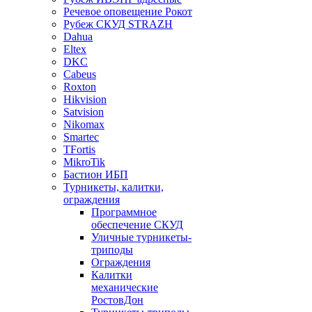
Речевое оповещение Рокот
Рубеж СКУД STRAZH
Dahua
Eltex
DKC
Cabeus
Roxton
Hikvision
Satvision
Nikomax
Smartec
TFortis
MikroTik
Бастион ИБП
Турникеты, калитки,
ограждения
Программное
обеспечение СКУД
Уличные турникеты-
триподы
Ограждения
Калитки
механические
РостовДон