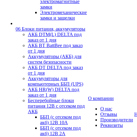
электромагнитные
замки
Электромеханические
замки и защелки
06 Блоки питания, аккумуляторы
АКБ DTM(L) DELTA под
заказ от 1 дня
АКБ BT BattBee под заказ
от 1 дня
Аккумуляторы (АКБ) для
систем безопасности
АКБ DT DELTA под заказ
от 1 дня
Аккумуляторы для
компьютерных ББП (UPS)
АКБ HR(W) DELTA под
заказ от 1 дня
О компании
Бесперебойные блоки
питания 12В с отсеком под
О нас
АКБ
Отзывы
Н
ББП (с отсеком под
Производители
акб) 12В 10А
Реквизиты
ББП (с отсеком под
акб) 12В 2А