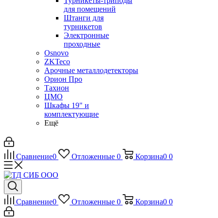
Турникеты-триподы
для помещений
Штанги для
турникетов
Электронные
проходные
Osnovo
ZKTeco
Арочные металлодетекторы
Орион Про
Тахион
ЦМО
Шкафы 19" и
комплектующие
Ещё
Сравнение
0
Отложенные
0
Корзина
0
0
Сравнение
0
Отложенные
0
Корзина
0
0