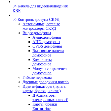
04 Кабель для видеонаблюдения
КВК
05 Контроль доступа СКУД
Автономные, сетевые
контроллеры СКУД
Видеодомофоны
Аудиодомофоны
AHD домофоны
CVBS домофоны
Вызывные панели
домофонов
Комплекты
домофонов
Модули сопряжения
домофонов
Гибкие переходы
Дверные доводчики notedo
Идентификаторы (пульты,
карты, брелки, ключи)
Дубликаторы
электронных ключей
Карты, брелки
Em_marine