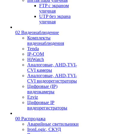
Витая пара уличная
FTP с экраном
уличная
UTP без экрана
уличная
02 Видеонаблюдение
Комплекты
видеонаблюдения
Tenda
IP-COM
HiWatch
Аналоговые, AHD-TVI-
CVI камеры
Аналоговые, AHD-TVI-
CVI видеорегистраторы
Цифровые (IP)
видеокамеры
Ezviz
Цифровые IP
видеорегистраторы
00 Распродажа
Аварийные светильники
IronLogic, СКУД