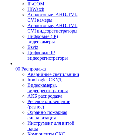
IP-COM
HiWatch
Аналоговые, AHD-TVI-
CVI камеры
Аналоговые, AHD-TVI-
CVI видеорегистраторы
Цифровые (IP)
видеокамеры
Ezviz
Цифровые IP
видеорегистраторы
00 Распродажа
Аварийные светильники
IronLogic, СКУД
Видеокамеры,
видеорегистраторы
АКБ распродажа
Речевое оповещение
(разное)
Охранно-пожарная
сигнализация
Инструмент для витой
пары
Компоненты СКС