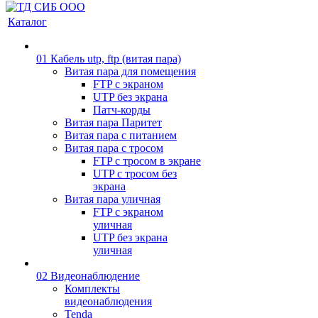
Каталог
01 Кабель utp, ftp (витая пара)
Витая пара для помещения
FTP с экраном
UTP без экрана
Патч-корды
Витая пара Паритет
Витая пара с питанием
Витая пара с тросом
FTP с тросом в экране
UTP с тросом без
экрана
Витая пара уличная
FTP с экраном
уличная
UTP без экрана
уличная
02 Видеонаблюдение
Комплекты
видеонаблюдения
Tenda