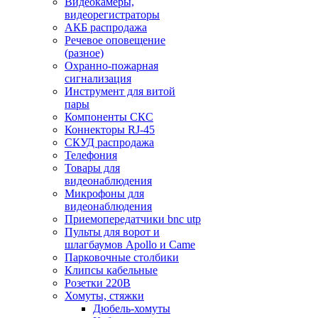
Видеокамеры,
видеорегистраторы
АКБ распродажа
Речевое оповещение
(разное)
Охранно-пожарная
сигнализация
Инструмент для витой
пары
Компоненты СКС
Коннекторы RJ-45
СКУД распродажа
Телефония
Товары для
видеонаблюдения
Микрофоны для
видеонаблюдения
Приемопередатчики bnc utp
Пульты для ворот и
шлагбаумов Apollo и Came
Парковочные столбики
Клипсы кабельные
Розетки 220В
Хомуты, стяжки
Дюбель-хомуты