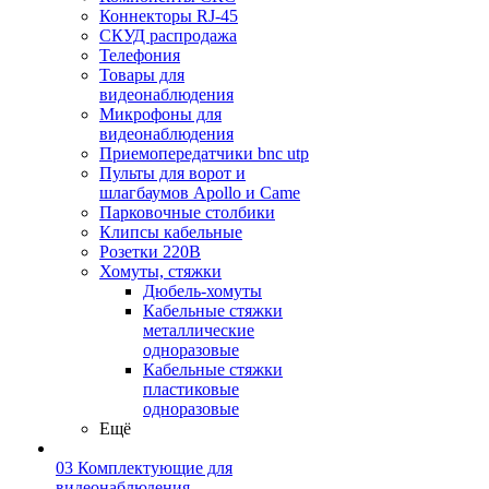
Коннекторы RJ-45
СКУД распродажа
Телефония
Товары для
видеонаблюдения
Микрофоны для
видеонаблюдения
Приемопередатчики bnc utp
Пульты для ворот и
шлагбаумов Apollo и Came
Парковочные столбики
Клипсы кабельные
Розетки 220В
Хомуты, стяжки
Дюбель-хомуты
Кабельные стяжки
металлические
одноразовые
Кабельные стяжки
пластиковые
одноразовые
Ещё
03 Комплектующие для
видеонаблюдения