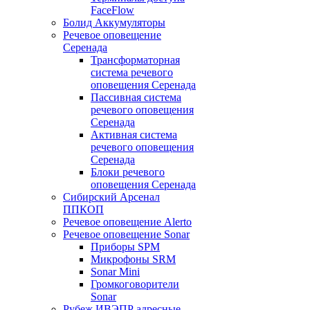
FaceFlow
Болид Аккумуляторы
Речевое оповещение
Серенада
Трансформаторная
система речевого
оповещения Серенада
Пассивная система
речевого оповещения
Серенада
Активная система
речевого оповещения
Серенада
Блоки речевого
оповещения Серенада
Сибирский Арсенал
ППКОП
Речевое оповещение Alerto
Речевое оповещение Sonar
Приборы SPM
Микрофоны SRM
Sonar Mini
Громкоговорители
Sonar
Рубеж ИВЭПР адресные