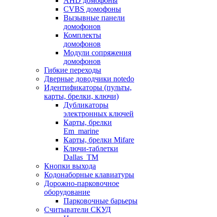
AHD домофоны
CVBS домофоны
Вызывные панели
домофонов
Комплекты
домофонов
Модули сопряжения
домофонов
Гибкие переходы
Дверные доводчики notedo
Идентификаторы (пульты,
карты, брелки, ключи)
Дубликаторы
электронных ключей
Карты, брелки
Em_marine
Карты, брелки Mifare
Ключи-таблетки
Dallas_TM
Кнопки выхода
Кодонаборные клавиатуры
Дорожно-парковочное
оборудование
Парковочные барьеры
Считыватели СКУД