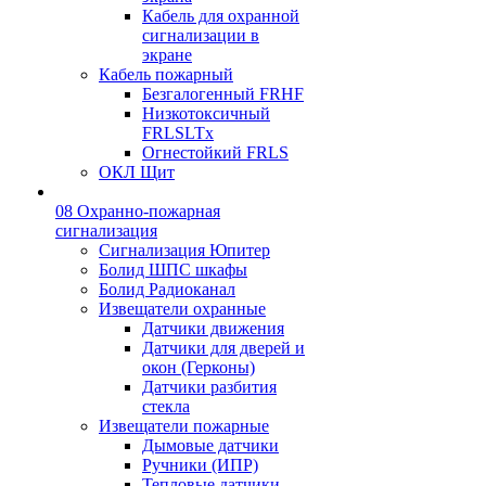
Кабель для охранной
сигнализации в
экране
Кабель пожарный
Безгалогенный FRHF
Низкотоксичный
FRLSLTx
Огнестойкий FRLS
ОКЛ Щит
08 Охранно-пожарная
сигнализация
Сигнализация Юпитер
Болид ШПС шкафы
Болид Радиоканал
Извещатели охранные
Датчики движения
Датчики для дверей и
окон (Герконы)
Датчики разбития
стекла
Извещатели пожарные
Дымовые датчики
Ручники (ИПР)
Тепловые датчики