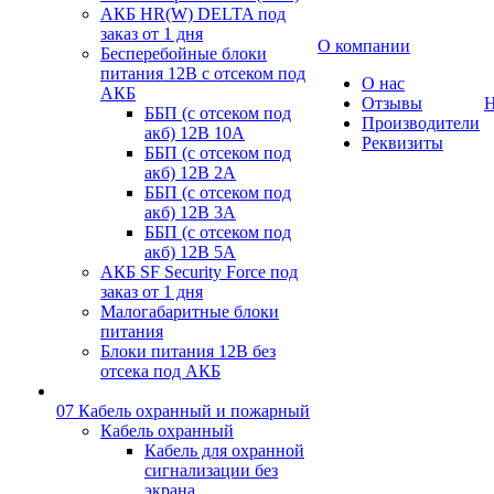
АКБ HR(W) DELTA под
заказ от 1 дня
О компании
Бесперебойные блоки
питания 12В с отсеком под
О нас
АКБ
Отзывы
Н
ББП (с отсеком под
Производители
акб) 12В 10А
Реквизиты
ББП (с отсеком под
акб) 12В 2А
ББП (с отсеком под
акб) 12В 3А
ББП (с отсеком под
акб) 12В 5А
АКБ SF Security Force под
заказ от 1 дня
Малогабаритные блоки
питания
Блоки питания 12В без
отсека под АКБ
07 Кабель охранный и пожарный
Кабель охранный
Кабель для охранной
сигнализации без
экрана