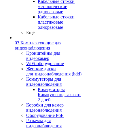
Кабельные стяжки
металлические
одноразовые
Кабельные стяжки
пластиковые
одноразовые
Ещё
03 Комплектующие для
видеонаблюдения
Кронштейны для
видеокамер
WiFi-оборудование
Жесткие диски
для_видеонаблюдения (hdd)
Коммутаторы для
видеонаблюдения
Коммутаторы
Каракурт под заказ от
2 дней
Коробки для камер
видеонаблюдения
Оборудование PoE
Разъемы для
видеонаблюдения