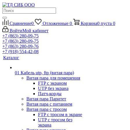
Сравнение
0
Отложенные
0
Корзина
0
пуста
0
Войти
Мой кабинет
+7 (863) 280-09-75
+7 (863) 280-09-75
+7 (863) 280-09-76
+7 (918) 554-42-08
Каталог
01 Кабель utp, ftp (витая пара)
Витая пара для помещения
FTP с экраном
UTP без экрана
Патч-корды
Витая пара Паритет
Витая пара с питанием
Витая пара с тросом
FTP с тросом в экране
UTP с тросом без
экрана