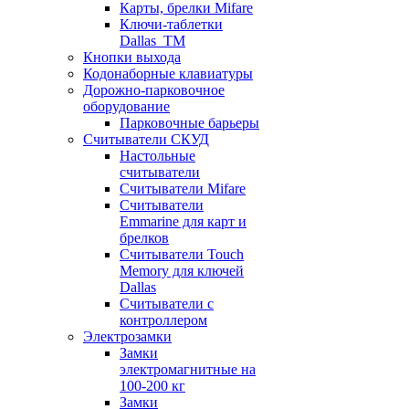
Карты, брелки Mifare
Ключи-таблетки
Dallas_TM
Кнопки выхода
Кодонаборные клавиатуры
Дорожно-парковочное
оборудование
Парковочные барьеры
Считыватели СКУД
Настольные
считыватели
Считыватели Mifare
Считыватели
Emmarine для карт и
брелков
Считыватели Touch
Memory для ключей
Dallas
Считыватели с
контроллером
Электрозамки
Замки
электромагнитные на
100-200 кг
Замки