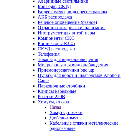
Аварийные светильники
IronLogic, СКУД
Видеокамеры, видеорегистраторы
АКБ распродажа
Речевое оповещение (разное)
Охранно-пожарная сигнализация
Инструмент для витой пары
Компоненты СКС
Коннекторы RJ-45
СКУД распродажа
Телефония
Товары для видеонаблюдения
Микрофоны для видеонаблюдения
Приемопередатчики bnc utp
Пульты для ворот и шлагбаумов Apollo и
Came
Парковочные столбики
Клипсы кабельные
Розетки 220В
Хомуты, стяжки
Назад
Хомуты, стяжки
Дюбель-хомуты
Кабельные стяжки металлические
одноразовые