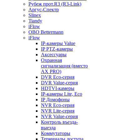
Рубеж прот.R3 (R3-Link)
Аргус-Спектр
Slinex
Tiandy
iFlow
OBO Bettermann
iFlow
IP-камеры Value
IP PTZ-камеры
Аксессуары
Охранная
сигнализация (вместо
AX PRO)
DVR Eco-серия
DVR Value-серия
HDTVI-камеры
IP-камеры Lite, Eco
IP Домофоны
NVR Eco-серия
NVR Lite-серия
NVR Value-серия
Контроль въезда-
выезда
Коммутаторы
Терминалы доступа