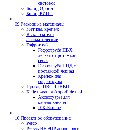
световое
Болид Орион
Болид РИПы
09 Расходные материалы
Метизы, крепеж
Выключатели
автоматические
Гофротруба
Гофротруба ПВХ
легкая с протяжкой
серая
Гофротруба ПНД с
протяжкой черная
Крепеж для
гофротрубы
Провод ПВС, ШВВП
Кабель-канал (короб) белый
Аксессуары для
кабель-канала
IEK Ecoline
10 Проектное оборудование
Perco
Рубеж ИВЭПР аналоговые