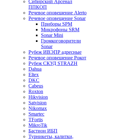
Сибирский Арсенал
ППКОП
Речевое оповещение Alerto
Речевое оповещение Sonar
Приборы SPM
Микрофоны SRM
Sonar Mini
Громкоговорители
Sonar
Рубеж ИВЭПР адресные
Речевое оповещение Рокот
Рубеж СКУД STRAZH
Dahua
Eltex
DKC
Cabeus
Roxton
Hikvision
Satvision
Nikomax
Smartec
TFortis
MikroTik
Бастион ИБП
Турникеты, калитки,