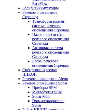
FaceFlow
Болид Аккумуляторы
Речевое оповещение
Серенада
Трансформаторная
система речевого
оповещения Серенада
Пассивная система
речевого оповещения
Серенада
Активная система
речевого оповещения
Серенада
Блоки речевого
оповещения Серенада
Сибирский Арсенал
ППКОП
Речевое оповещение Alerto
Речевое оповещение Sonar
Приборы SPM
Микрофоны SRM
Sonar Mini
Громкоговорители
Sonar
Рубеж ИВЭПР адресные