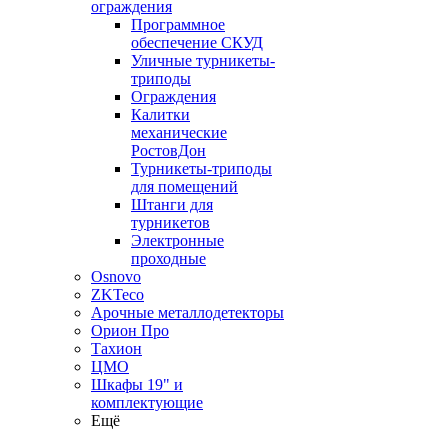
ограждения
Программное
обеспечение СКУД
Уличные турникеты-
триподы
Ограждения
Калитки
механические
РостовДон
Турникеты-триподы
для помещений
Штанги для
турникетов
Электронные
проходные
Osnovo
ZKTeco
Арочные металлодетекторы
Орион Про
Тахион
ЦМО
Шкафы 19" и
комплектующие
Ещё