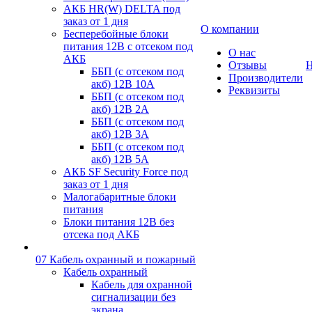
АКБ HR(W) DELTA под
заказ от 1 дня
О компании
Бесперебойные блоки
питания 12В с отсеком под
О нас
АКБ
Отзывы
Н
ББП (с отсеком под
Производители
акб) 12В 10А
Реквизиты
ББП (с отсеком под
акб) 12В 2А
ББП (с отсеком под
акб) 12В 3А
ББП (с отсеком под
акб) 12В 5А
АКБ SF Security Force под
заказ от 1 дня
Малогабаритные блоки
питания
Блоки питания 12В без
отсека под АКБ
07 Кабель охранный и пожарный
Кабель охранный
Кабель для охранной
сигнализации без
экрана