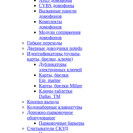
AHD домофоны
CVBS домофоны
Вызывные панели
домофонов
Комплекты
домофонов
Модули сопряжения
домофонов
Гибкие переходы
Дверные доводчики notedo
Идентификаторы (пульты,
карты, брелки, ключи)
Дубликаторы
электронных ключей
Карты, брелки
Em_marine
Карты, брелки Mifare
Ключи-таблетки
Dallas_TM
Кнопки выхода
Кодонаборные клавиатуры
Дорожно-парковочное
оборудование
Парковочные барьеры
Считыватели СКУД