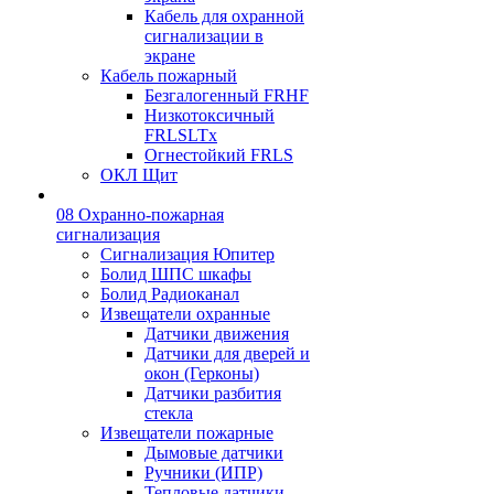
Кабель для охранной
сигнализации в
экране
Кабель пожарный
Безгалогенный FRHF
Низкотоксичный
FRLSLTx
Огнестойкий FRLS
ОКЛ Щит
08 Охранно-пожарная
сигнализация
Сигнализация Юпитер
Болид ШПС шкафы
Болид Радиоканал
Извещатели охранные
Датчики движения
Датчики для дверей и
окон (Герконы)
Датчики разбития
стекла
Извещатели пожарные
Дымовые датчики
Ручники (ИПР)
Тепловые датчики