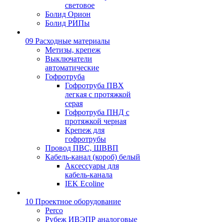
световое
Болид Орион
Болид РИПы
09 Расходные материалы
Метизы, крепеж
Выключатели
автоматические
Гофротруба
Гофротруба ПВХ
легкая с протяжкой
серая
Гофротруба ПНД с
протяжкой черная
Крепеж для
гофротрубы
Провод ПВС, ШВВП
Кабель-канал (короб) белый
Аксессуары для
кабель-канала
IEK Ecoline
10 Проектное оборудование
Perco
Рубеж ИВЭПР аналоговые