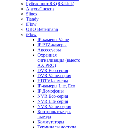
Рубеж прот.R3 (R3-Link)
Аргус-Спектр
Slinex
Tiandy
iFlow
OBO Bettermann
iFlow
IP-камеры Value
IP PTZ-камеры
Аксессуары
Охранная
сигнализация (вместо
AX PRO)
DVR Eco-серия
DVR Value-серия
HDTVI-камеры
IP-камеры Lite, Eco
IP Домофоны
NVR Eco-серия
NVR Lite-серия
NVR Value-серия
Контроль въезда-
выезда
Коммутаторы
Терминалы доступа