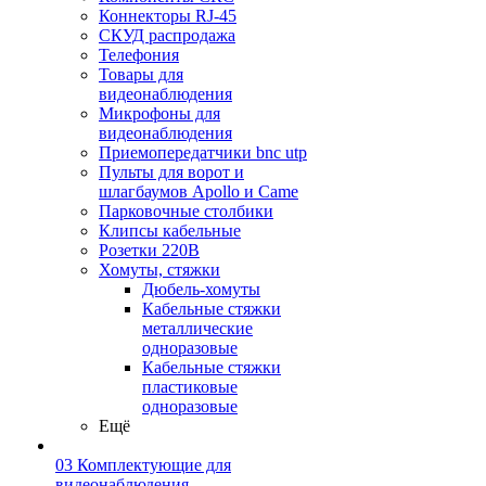
Коннекторы RJ-45
СКУД распродажа
Телефония
Товары для
видеонаблюдения
Микрофоны для
видеонаблюдения
Приемопередатчики bnc utp
Пульты для ворот и
шлагбаумов Apollo и Came
Парковочные столбики
Клипсы кабельные
Розетки 220В
Хомуты, стяжки
Дюбель-хомуты
Кабельные стяжки
металлические
одноразовые
Кабельные стяжки
пластиковые
одноразовые
Ещё
03 Комплектующие для
видеонаблюдения