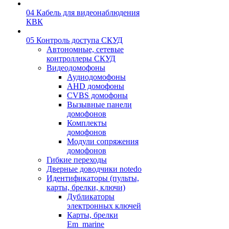
04 Кабель для видеонаблюдения
КВК
05 Контроль доступа СКУД
Автономные, сетевые
контроллеры СКУД
Видеодомофоны
Аудиодомофоны
AHD домофоны
CVBS домофоны
Вызывные панели
домофонов
Комплекты
домофонов
Модули сопряжения
домофонов
Гибкие переходы
Дверные доводчики notedo
Идентификаторы (пульты,
карты, брелки, ключи)
Дубликаторы
электронных ключей
Карты, брелки
Em_marine