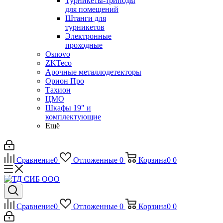
Турникеты-триподы
для помещений
Штанги для
турникетов
Электронные
проходные
Osnovo
ZKTeco
Арочные металлодетекторы
Орион Про
Тахион
ЦМО
Шкафы 19" и
комплектующие
Ещё
Сравнение
0
Отложенные
0
Корзина
0
0
Сравнение
0
Отложенные
0
Корзина
0
0