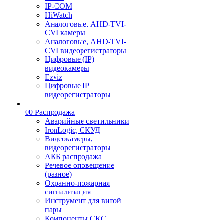
IP-COM
HiWatch
Аналоговые, AHD-TVI-
CVI камеры
Аналоговые, AHD-TVI-
CVI видеорегистраторы
Цифровые (IP)
видеокамеры
Ezviz
Цифровые IP
видеорегистраторы
00 Распродажа
Аварийные светильники
IronLogic, СКУД
Видеокамеры,
видеорегистраторы
АКБ распродажа
Речевое оповещение
(разное)
Охранно-пожарная
сигнализация
Инструмент для витой
пары
Компоненты СКС