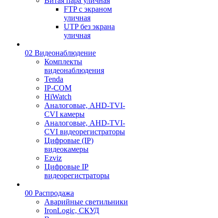
Витая пара уличная
FTP с экраном
уличная
UTP без экрана
уличная
02 Видеонаблюдение
Комплекты
видеонаблюдения
Tenda
IP-COM
HiWatch
Аналоговые, AHD-TVI-
CVI камеры
Аналоговые, AHD-TVI-
CVI видеорегистраторы
Цифровые (IP)
видеокамеры
Ezviz
Цифровые IP
видеорегистраторы
00 Распродажа
Аварийные светильники
IronLogic, СКУД