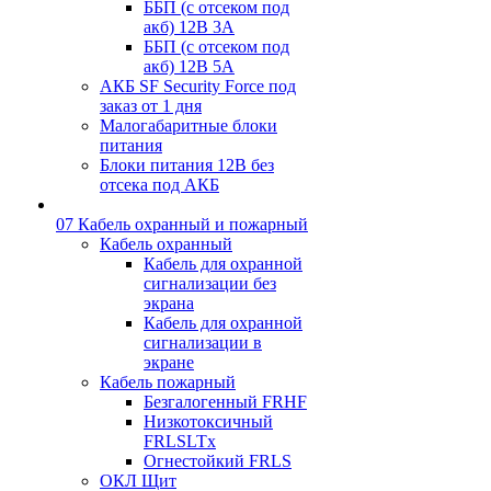
ББП (с отсеком под
акб) 12В 3А
ББП (с отсеком под
акб) 12В 5А
АКБ SF Security Force под
заказ от 1 дня
Малогабаритные блоки
питания
Блоки питания 12В без
отсека под АКБ
07 Кабель охранный и пожарный
Кабель охранный
Кабель для охранной
сигнализации без
экрана
Кабель для охранной
сигнализации в
экране
Кабель пожарный
Безгалогенный FRHF
Низкотоксичный
FRLSLTx
Огнестойкий FRLS
ОКЛ Щит