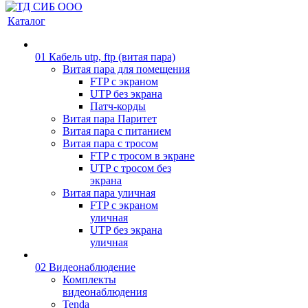
Каталог
01 Кабель utp, ftp (витая пара)
Витая пара для помещения
FTP с экраном
UTP без экрана
Патч-корды
Витая пара Паритет
Витая пара с питанием
Витая пара с тросом
FTP с тросом в экране
UTP с тросом без
экрана
Витая пара уличная
FTP с экраном
уличная
UTP без экрана
уличная
02 Видеонаблюдение
Комплекты
видеонаблюдения
Tenda