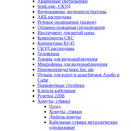
Аварийные светильники
IronLogic, СКУД
Видеокамеры, видеорегистраторы
АКБ распродажа
Речевое оповещение (разное)
Охранно-пожарная сигнализация
Инструмент для витой пары
Компоненты СКС
Коннекторы RJ-45
СКУД распродажа
Телефония
Товары для видеонаблюдения
Микрофоны для видеонаблюдения
Приемопередатчики bnc utp
Пульты для ворот и шлагбаумов Apollo и
Came
Парковочные столбики
Клипсы кабельные
Розетки 220В
Хомуты, стяжки
Назад
Хомуты, стяжки
Дюбель-хомуты
Кабельные стяжки металлические
одноразовые