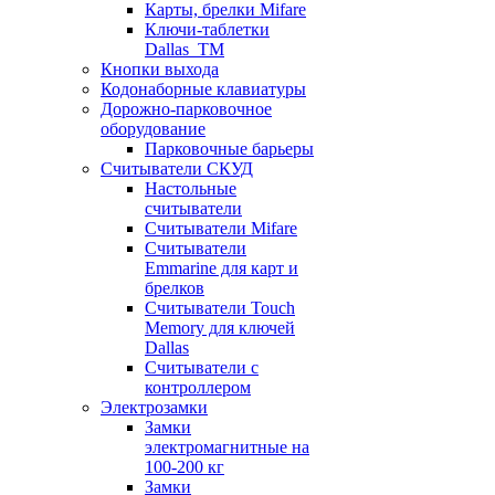
Карты, брелки Mifare
Ключи-таблетки
Dallas_TM
Кнопки выхода
Кодонаборные клавиатуры
Дорожно-парковочное
оборудование
Парковочные барьеры
Считыватели СКУД
Настольные
считыватели
Считыватели Mifare
Считыватели
Emmarine для карт и
брелков
Считыватели Touch
Memory для ключей
Dallas
Считыватели с
контроллером
Электрозамки
Замки
электромагнитные на
100-200 кг
Замки