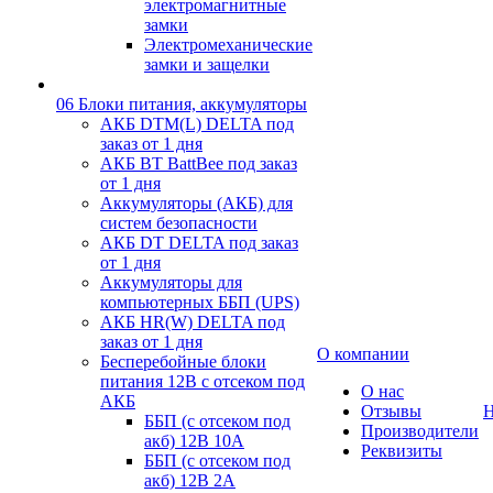
электромагнитные
замки
Электромеханические
замки и защелки
06 Блоки питания, аккумуляторы
АКБ DTM(L) DELTA под
заказ от 1 дня
АКБ BT BattBee под заказ
от 1 дня
Аккумуляторы (АКБ) для
систем безопасности
АКБ DT DELTA под заказ
от 1 дня
Аккумуляторы для
компьютерных ББП (UPS)
АКБ HR(W) DELTA под
заказ от 1 дня
О компании
Бесперебойные блоки
питания 12В с отсеком под
О нас
АКБ
Отзывы
Н
ББП (с отсеком под
Производители
акб) 12В 10А
Реквизиты
ББП (с отсеком под
акб) 12В 2А