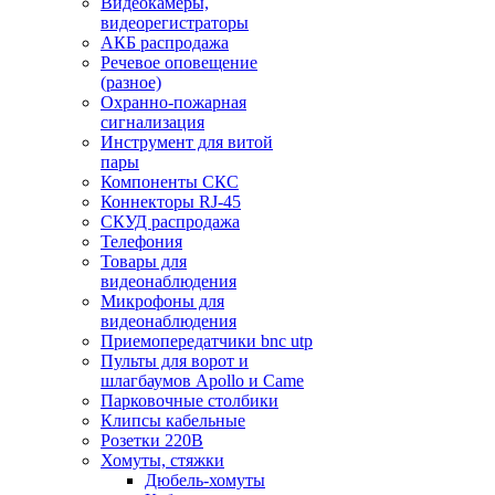
Видеокамеры,
видеорегистраторы
АКБ распродажа
Речевое оповещение
(разное)
Охранно-пожарная
сигнализация
Инструмент для витой
пары
Компоненты СКС
Коннекторы RJ-45
СКУД распродажа
Телефония
Товары для
видеонаблюдения
Микрофоны для
видеонаблюдения
Приемопередатчики bnc utp
Пульты для ворот и
шлагбаумов Apollo и Came
Парковочные столбики
Клипсы кабельные
Розетки 220В
Хомуты, стяжки
Дюбель-хомуты