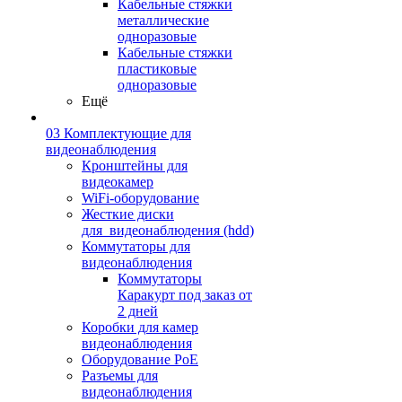
Кабельные стяжки
металлические
одноразовые
Кабельные стяжки
пластиковые
одноразовые
Ещё
03 Комплектующие для
видеонаблюдения
Кронштейны для
видеокамер
WiFi-оборудование
Жесткие диски
для_видеонаблюдения (hdd)
Коммутаторы для
видеонаблюдения
Коммутаторы
Каракурт под заказ от
2 дней
Коробки для камер
видеонаблюдения
Оборудование PoE
Разъемы для
видеонаблюдения