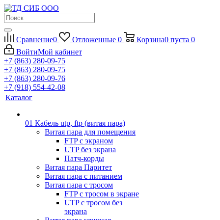
Сравнение
0
Отложенные
0
Корзина
0
пуста
0
Войти
Мой кабинет
+7 (863) 280-09-75
+7 (863) 280-09-75
+7 (863) 280-09-76
+7 (918) 554-42-08
Каталог
01 Кабель utp, ftp (витая пара)
Витая пара для помещения
FTP с экраном
UTP без экрана
Патч-корды
Витая пара Паритет
Витая пара с питанием
Витая пара с тросом
FTP с тросом в экране
UTP с тросом без
экрана