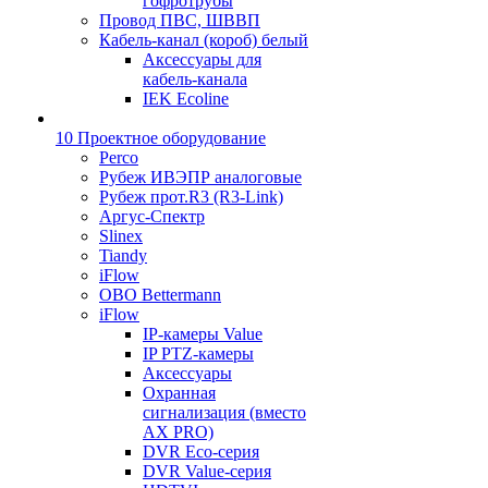
гофротрубы
Провод ПВС, ШВВП
Кабель-канал (короб) белый
Аксессуары для
кабель-канала
IEK Ecoline
10 Проектное оборудование
Perco
Рубеж ИВЭПР аналоговые
Рубеж прот.R3 (R3-Link)
Аргус-Спектр
Slinex
Tiandy
iFlow
OBO Bettermann
iFlow
IP-камеры Value
IP PTZ-камеры
Аксессуары
Охранная
сигнализация (вместо
AX PRO)
DVR Eco-серия
DVR Value-серия