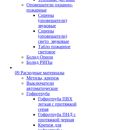
Оповещатели охранно-
пожарные
Сирены
(оповещатели)
звуковые
Сирены
(оповещатели)
свето_звуковые
Табло пожарное
световое
Болид Орион
Болид РИПы
09 Расходные материалы
Метизы, крепеж
Выключатели
автоматические
Гофротруба
Гофротруба ПВХ
легкая с протяжкой
серая
Гофротруба ПНД с
протяжкой черная
Крепеж для