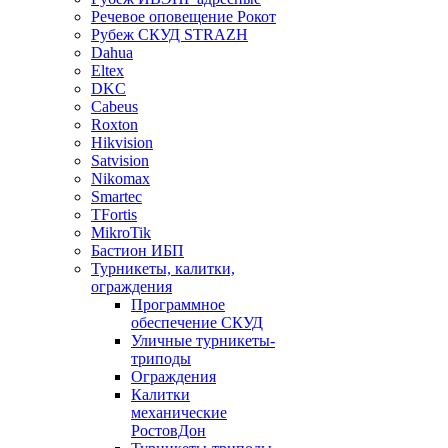
Речевое оповещение Рокот
Рубеж СКУД STRAZH
Dahua
Eltex
DKC
Cabeus
Roxton
Hikvision
Satvision
Nikomax
Smartec
TFortis
MikroTik
Бастион ИБП
Турникеты, калитки,
ограждения
Программное
обеспечение СКУД
Уличные турникеты-
триподы
Ограждения
Калитки
механические
РостовДон