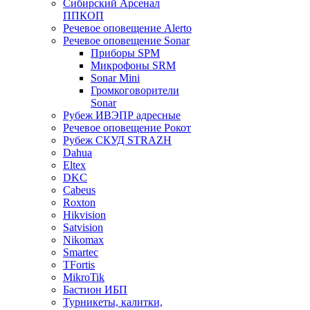
Сибирский Арсенал
ППКОП
Речевое оповещение Alerto
Речевое оповещение Sonar
Приборы SPM
Микрофоны SRM
Sonar Mini
Громкоговорители
Sonar
Рубеж ИВЭПР адресные
Речевое оповещение Рокот
Рубеж СКУД STRAZH
Dahua
Eltex
DKC
Cabeus
Roxton
Hikvision
Satvision
Nikomax
Smartec
TFortis
MikroTik
Бастион ИБП
Турникеты, калитки,