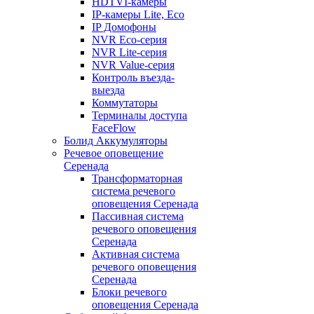
HDTVI-камеры
IP-камеры Lite, Eco
IP Домофоны
NVR Eco-серия
NVR Lite-серия
NVR Value-серия
Контроль въезда-
выезда
Коммутаторы
Терминалы доступа
FaceFlow
Болид Аккумуляторы
Речевое оповещение
Серенада
Трансформаторная
система речевого
оповещения Серенада
Пассивная система
речевого оповещения
Серенада
Активная система
речевого оповещения
Серенада
Блоки речевого
оповещения Серенада