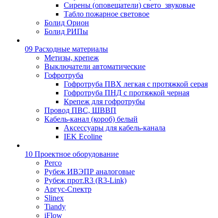
Сирены (оповещатели) свето_звуковые
Табло пожарное световое
Болид Орион
Болид РИПы
09 Расходные материалы
Метизы, крепеж
Выключатели автоматические
Гофротруба
Гофротруба ПВХ легкая с протяжкой серая
Гофротруба ПНД с протяжкой черная
Крепеж для гофротрубы
Провод ПВС, ШВВП
Кабель-канал (короб) белый
Аксессуары для кабель-канала
IEK Ecoline
10 Проектное оборудование
Perco
Рубеж ИВЭПР аналоговые
Рубеж прот.R3 (R3-Link)
Аргус-Спектр
Slinex
Tiandy
iFlow