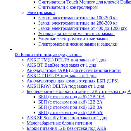
Считыватели Touch Memory для ключей Dalla
Считыватели с контроллером
Электрозамки
Замки электромагнитные на 100-200 кг
Замки электромагнитные на 280-300 кг
Замки электромагнитные от 400 до 1200 кгс
Уголки для электромагнитных замков
Уличные электромагнитные замки
Электромеханические замки и защелки
06 Блоки питания, аккумуляторы
АКБ DTM(L) DELTA под заказ от 1 дня
АКБ BT BattBee под заказ от 1 дня
Аккумуляторы (АКБ) для систем безопасности
АКБ DT DELTA под заказ от 1 дня
Аккумуляторы для компьютерных ББП (UPS)
АКБ HR(W) DELTA под заказ от 1 дня
Бесперебойные блоки питания 12В с отсеком под 
ББП (с отсеком под акб) 12В 10А
ББП (с отсеком под акб) 12В 2А
ББП (с отсеком под акб) 12В 3А
ББП (с отсеком под акб) 12В 5А
АКБ SF Security Force под заказ от 1 дня
Малогабаритные блоки питания
Блоки питания 12В без отсека под АКБ