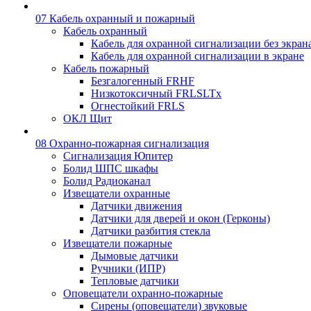
07 Кабель охранный и пожарный
Кабель охранный
Кабель для охранной сигнализации без экран
Кабель для охранной сигнализации в экране
Кабель пожарный
Безгалогенный FRHF
Низкотоксичный FRLSLTx
Огнестойкий FRLS
ОКЛ Щит
08 Охранно-пожарная сигнализация
Сигнализация Юпитер
Болид ШПС шкафы
Болид Радиоканал
Извещатели охранные
Датчики движения
Датчики для дверей и окон (Герконы)
Датчики разбития стекла
Извещатели пожарные
Дымовые датчики
Ручники (ИПР)
Тепловые датчики
Оповещатели охранно-пожарные
Сирены (оповещатели) звуковые