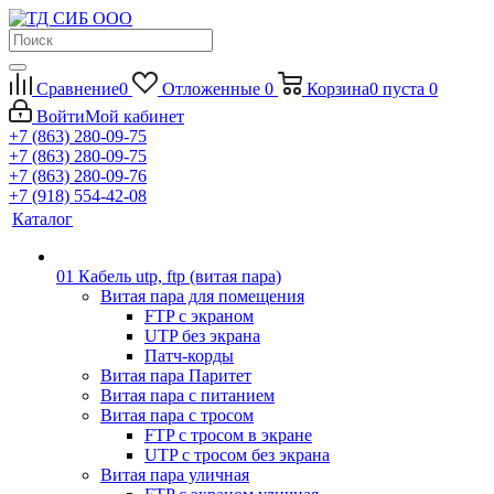
Сравнение
0
Отложенные
0
Корзина
0
пуста
0
Войти
Мой кабинет
+7 (863) 280-09-75
+7 (863) 280-09-75
+7 (863) 280-09-76
+7 (918) 554-42-08
Каталог
01 Кабель utp, ftp (витая пара)
Витая пара для помещения
FTP с экраном
UTP без экрана
Патч-корды
Витая пара Паритет
Витая пара с питанием
Витая пара с тросом
FTP с тросом в экране
UTP с тросом без экрана
Витая пара уличная