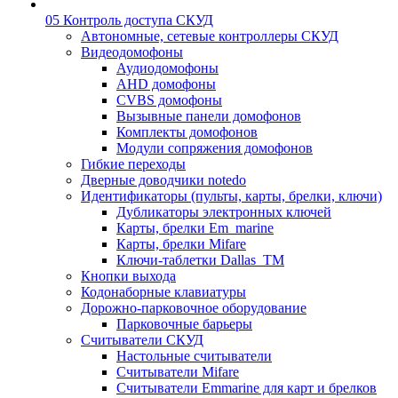
05 Контроль доступа СКУД
Автономные, сетевые контроллеры СКУД
Видеодомофоны
Аудиодомофоны
AHD домофоны
CVBS домофоны
Вызывные панели домофонов
Комплекты домофонов
Модули сопряжения домофонов
Гибкие переходы
Дверные доводчики notedo
Идентификаторы (пульты, карты, брелки, ключи)
Дубликаторы электронных ключей
Карты, брелки Em_marine
Карты, брелки Mifare
Ключи-таблетки Dallas_TM
Кнопки выхода
Кодонаборные клавиатуры
Дорожно-парковочное оборудование
Парковочные барьеры
Считыватели СКУД
Настольные считыватели
Считыватели Mifare
Считыватели Emmarine для карт и брелков