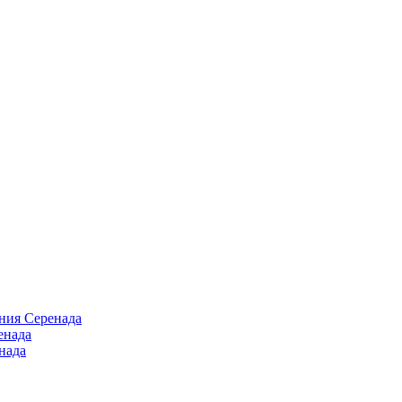
ния Серенада
енада
нада