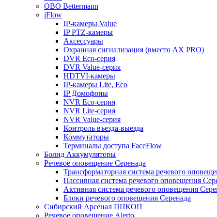
OBO Bettermann
iFlow
IP-камеры Value
IP PTZ-камеры
Аксессуары
Охранная сигнализация (вместо AX PRO)
DVR Eco-серия
DVR Value-серия
HDTVI-камеры
IP-камеры Lite, Eco
IP Домофоны
NVR Eco-серия
NVR Lite-серия
NVR Value-серия
Контроль въезда-выезда
Коммутаторы
Терминалы доступа FaceFlow
Болид Аккумуляторы
Речевое оповещение Серенада
Трансформаторная система речевого оповеще
Пассивная система речевого оповещения Сер
Активная система речевого оповещения Сере
Блоки речевого оповещения Серенада
Сибирский Арсенал ППКОП
Речевое оповещение Alerto