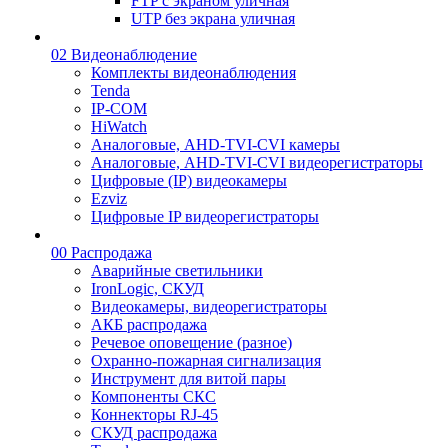
FTP с экраном уличная
UTP без экрана уличная
02 Видеонаблюдение
Комплекты видеонаблюдения
Tenda
IP-COM
HiWatch
Аналоговые, AHD-TVI-CVI камеры
Аналоговые, AHD-TVI-CVI видеорегистраторы
Цифровые (IP) видеокамеры
Ezviz
Цифровые IP видеорегистраторы
00 Распродажа
Аварийные светильники
IronLogic, СКУД
Видеокамеры, видеорегистраторы
АКБ распродажа
Речевое оповещение (разное)
Охранно-пожарная сигнализация
Инструмент для витой пары
Компоненты СКС
Коннекторы RJ-45
СКУД распродажа