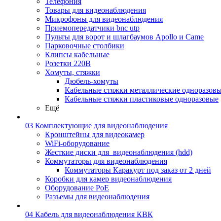
Телефония
Товары для видеонаблюдения
Микрофоны для видеонаблюдения
Приемопередатчики bnc utp
Пульты для ворот и шлагбаумов Apollo и Came
Парковочные столбики
Клипсы кабельные
Розетки 220В
Хомуты, стяжки
Дюбель-хомуты
Кабельные стяжки металлические одноразов
Кабельные стяжки пластиковые одноразовые
Ещё
03 Комплектующие для видеонаблюдения
Кронштейны для видеокамер
WiFi-оборудование
Жесткие диски для_видеонаблюдения (hdd)
Коммутаторы для видеонаблюдения
Коммутаторы Каракурт под заказ от 2 дней
Коробки для камер видеонаблюдения
Оборудование PoE
Разъемы для видеонаблюдения
04 Кабель для видеонаблюдения КВК