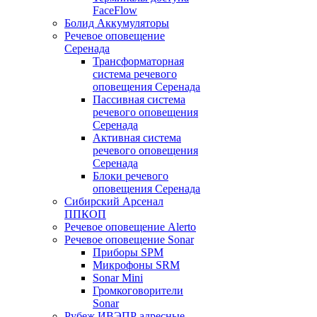
FaceFlow
Болид Аккумуляторы
Речевое оповещение
Серенада
Трансформаторная
система речевого
оповещения Серенада
Пассивная система
речевого оповещения
Серенада
Активная система
речевого оповещения
Серенада
Блоки речевого
оповещения Серенада
Сибирский Арсенал
ППКОП
Речевое оповещение Alerto
Речевое оповещение Sonar
Приборы SPM
Микрофоны SRM
Sonar Mini
Громкоговорители
Sonar
Рубеж ИВЭПР адресные