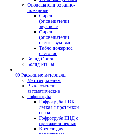
Оповещатели охранно-
пожарные
Сирены
(оповещатели)
звуковые
Сирены
(оповещатели)
свето_звуковые
Табло пожарное
световое
Болид Орион
Болид РИПы
09 Расходные материалы
Метизы, крепеж
Выключатели
автоматические
Гофротруба
Гофротруба ПВХ
легкая с протяжкой
серая
Гофротруба ПНД с
протяжкой черная
Крепеж для