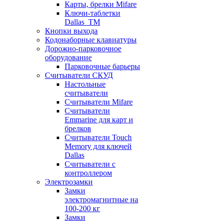
Карты, брелки Mifare
Ключи-таблетки
Dallas_TM
Кнопки выхода
Кодонаборные клавиатуры
Дорожно-парковочное
оборудование
Парковочные барьеры
Считыватели СКУД
Настольные
считыватели
Считыватели Mifare
Считыватели
Emmarine для карт и
брелков
Считыватели Touch
Memory для ключей
Dallas
Считыватели с
контроллером
Электрозамки
Замки
электромагнитные на
100-200 кг
Замки