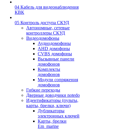
04 Кабель для видеонаблюдения
КВК
05 Контроль доступа СКУД
Автономные, сетевые
контроллеры СКУД
Видеодомофоны
Аудиодомофоны
AHD домофоны
CVBS домофоны
Вызывные панели
домофонов
Комплекты
домофонов
Модули сопряжения
домофонов
Гибкие переходы
Дверные доводчики notedo
Идентификаторы (пульты,
карты, брелки, ключи)
Дубликаторы
электронных ключей
Карты, брелки
Em_marine