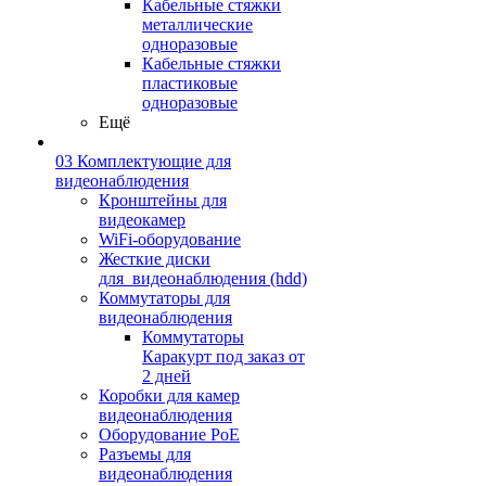
Кабельные стяжки
металлические
одноразовые
Кабельные стяжки
пластиковые
одноразовые
Ещё
03 Комплектующие для
видеонаблюдения
Кронштейны для
видеокамер
WiFi-оборудование
Жесткие диски
для_видеонаблюдения (hdd)
Коммутаторы для
видеонаблюдения
Коммутаторы
Каракурт под заказ от
2 дней
Коробки для камер
видеонаблюдения
Оборудование PoE
Разъемы для
видеонаблюдения