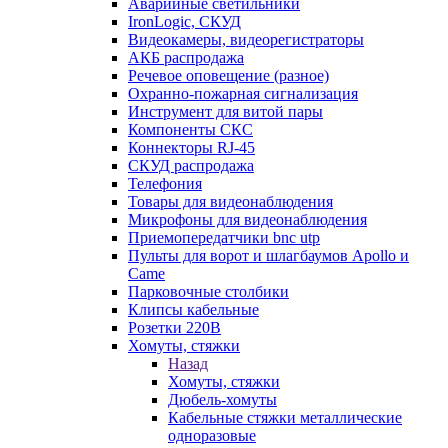
Аварийные светильники
IronLogic, СКУД
Видеокамеры, видеорегистраторы
АКБ распродажа
Речевое оповещение (разное)
Охранно-пожарная сигнализация
Инструмент для витой пары
Компоненты СКС
Коннекторы RJ-45
СКУД распродажа
Телефония
Товары для видеонаблюдения
Микрофоны для видеонаблюдения
Приемопередатчики bnc utp
Пульты для ворот и шлагбаумов Apollo и
Came
Парковочные столбики
Клипсы кабельные
Розетки 220В
Хомуты, стяжки
Назад
Хомуты, стяжки
Дюбель-хомуты
Кабельные стяжки металлические
одноразовые