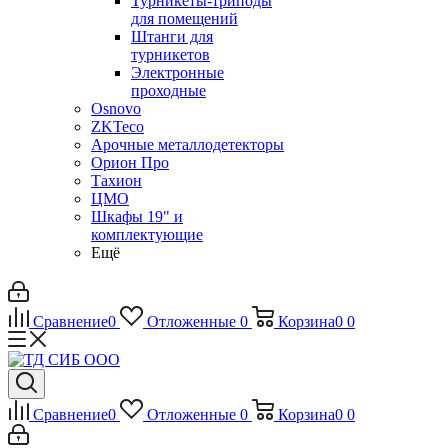
Турникеты-триподы
для помещений
Штанги для
турникетов
Электронные
проходные
Osnovo
ZKTeco
Арочные металлодетекторы
Орион Про
Тахион
ЦМО
Шкафы 19" и
комплектующие
Ещё
Сравнение
0
Отложенные
0
Корзина
0
0
Сравнение
0
Отложенные
0
Корзина
0
0