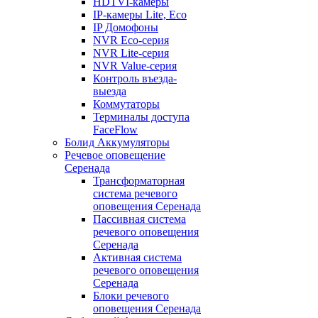
HDTVI-камеры
IP-камеры Lite, Eco
IP Домофоны
NVR Eco-серия
NVR Lite-серия
NVR Value-серия
Контроль въезда-
выезда
Коммутаторы
Терминалы доступа
FaceFlow
Болид Аккумуляторы
Речевое оповещение
Серенада
Трансформаторная
система речевого
оповещения Серенада
Пассивная система
речевого оповещения
Серенада
Активная система
речевого оповещения
Серенада
Блоки речевого
оповещения Серенада