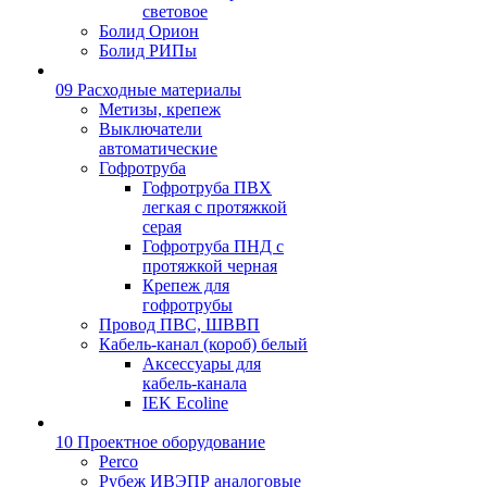
световое
Болид Орион
Болид РИПы
09 Расходные материалы
Метизы, крепеж
Выключатели
автоматические
Гофротруба
Гофротруба ПВХ
легкая с протяжкой
серая
Гофротруба ПНД с
протяжкой черная
Крепеж для
гофротрубы
Провод ПВС, ШВВП
Кабель-канал (короб) белый
Аксессуары для
кабель-канала
IEK Ecoline
10 Проектное оборудование
Perco
Рубеж ИВЭПР аналоговые