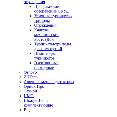
ограждения
Программное
обеспечение СКУД
Уличные турникеты-
триподы
Ограждения
Калитки
механические
РостовДон
Турникеты-триподы
для помещений
Штанги для
турникетов
Электронные
проходные
Osnovo
ZKTeco
Арочные металлодетекторы
Орион Про
Тахион
ЦМО
Шкафы 19" и
комплектующие
Ещё