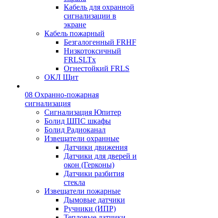
Кабель для охранной
сигнализации в
экране
Кабель пожарный
Безгалогенный FRHF
Низкотоксичный
FRLSLTx
Огнестойкий FRLS
ОКЛ Щит
08 Охранно-пожарная
сигнализация
Сигнализация Юпитер
Болид ШПС шкафы
Болид Радиоканал
Извещатели охранные
Датчики движения
Датчики для дверей и
окон (Герконы)
Датчики разбития
стекла
Извещатели пожарные
Дымовые датчики
Ручники (ИПР)
Тепловые датчики