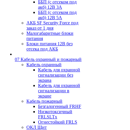
ББП (с отсеком под
акб) 12В 3А
ББП (с отсеком под
акб) 12В 5А
АКБ SF Security Force под
заказ от 1 дня
Малогабаритные блоки
питания
Блоки питания 12В без
отсека под АКБ
07 Кабель охранный и пожарный
Кабель охранный
Кабель для охранной
сигнализации без
экрана
Кабель для охранной
сигнализации в
экране
Кабель пожарный
Безгалогенный FRHF
Низкотоксичный
FRLSLTx
Огнестойкий FRLS
ОКЛ Щит