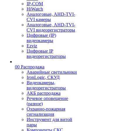
IP-COM
HiWatch
Аналоговые, AHD-TVI-
CVI камеры
Аналоговые, AHD-TVI-
CVI видеорегистраторы
Цифровые (IP)
видеокамеры
Ezviz
Цифровые IP
видеорегистраторы
00 Распродажа
Аварийные светильники
IronLogic, СКУД
Видеокамеры,
видеорегистраторы
АКБ распродажа
Речевое оповещение
(разное)
Охранно-пожарная
сигнализация
Инструмент для витой
пары
Компоненты СКС