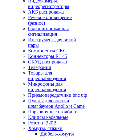
Видеокамеры,
видеорегистраторы
АКБ распродажа
Речевое оповещение
(разное)
Охранно-пожарная
сигнализация
Инструмент для витой
пары
Компоненты СКС
Коннекторы RJ-45
СКУД распродажа
Телефония
Товары для
видеонаблюдения
Микрофоны для
видеонаблюдения
Приемопередатчики bnc utp
Пульты для ворот и
шлагбаумов Apollo и Came
Парковочные столбики
Клипсы кабельные
Розетки 220В
Хомуты, стяжки
Дюбель-хомуты