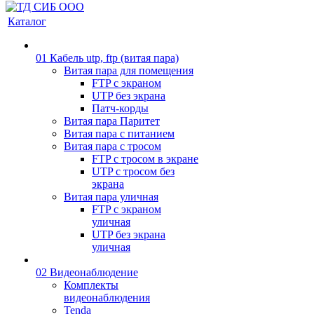
Каталог
01 Кабель utp, ftp (витая пара)
Витая пара для помещения
FTP с экраном
UTP без экрана
Патч-корды
Витая пара Паритет
Витая пара с питанием
Витая пара с тросом
FTP с тросом в экране
UTP с тросом без
экрана
Витая пара уличная
FTP с экраном
уличная
UTP без экрана
уличная
02 Видеонаблюдение
Комплекты
видеонаблюдения
Tenda