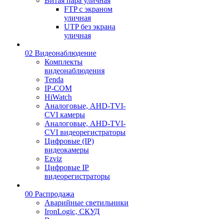
Витая пара уличная
FTP с экраном
уличная
UTP без экрана
уличная
02 Видеонаблюдение
Комплекты
видеонаблюдения
Tenda
IP-COM
HiWatch
Аналоговые, AHD-TVI-
CVI камеры
Аналоговые, AHD-TVI-
CVI видеорегистраторы
Цифровые (IP)
видеокамеры
Ezviz
Цифровые IP
видеорегистраторы
00 Распродажа
Аварийные светильники
IronLogic, СКУД