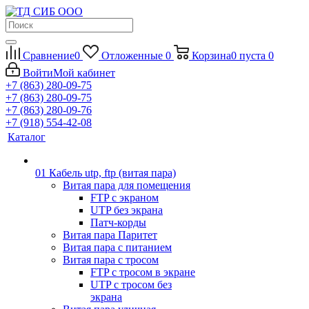
Сравнение
0
Отложенные
0
Корзина
0
пуста
0
Войти
Мой кабинет
+7 (863) 280-09-75
+7 (863) 280-09-75
+7 (863) 280-09-76
+7 (918) 554-42-08
Каталог
01 Кабель utp, ftp (витая пара)
Витая пара для помещения
FTP с экраном
UTP без экрана
Патч-корды
Витая пара Паритет
Витая пара с питанием
Витая пара с тросом
FTP с тросом в экране
UTP с тросом без
экрана