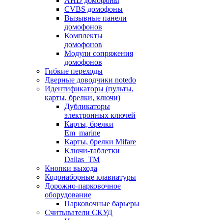
AHD домофоны
CVBS домофоны
Вызывные панели
домофонов
Комплекты
домофонов
Модули сопряжения
домофонов
Гибкие переходы
Дверные доводчики notedo
Идентификаторы (пульты,
карты, брелки, ключи)
Дубликаторы
электронных ключей
Карты, брелки
Em_marine
Карты, брелки Mifare
Ключи-таблетки
Dallas_TM
Кнопки выхода
Кодонаборные клавиатуры
Дорожно-парковочное
оборудование
Парковочные барьеры
Считыватели СКУД