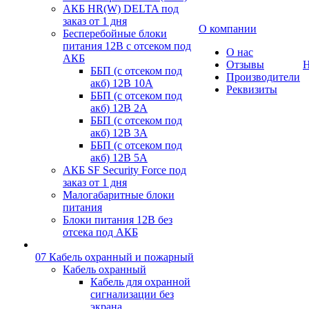
АКБ HR(W) DELTA под
заказ от 1 дня
О компании
Бесперебойные блоки
питания 12В с отсеком под
О нас
АКБ
Отзывы
Н
ББП (с отсеком под
Производители
акб) 12В 10А
Реквизиты
ББП (с отсеком под
акб) 12В 2А
ББП (с отсеком под
акб) 12В 3А
ББП (с отсеком под
акб) 12В 5А
АКБ SF Security Force под
заказ от 1 дня
Малогабаритные блоки
питания
Блоки питания 12В без
отсека под АКБ
07 Кабель охранный и пожарный
Кабель охранный
Кабель для охранной
сигнализации без
экрана