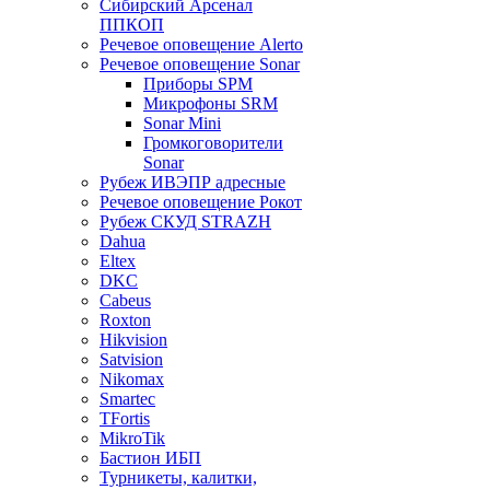
Сибирский Арсенал
ППКОП
Речевое оповещение Alerto
Речевое оповещение Sonar
Приборы SPM
Микрофоны SRM
Sonar Mini
Громкоговорители
Sonar
Рубеж ИВЭПР адресные
Речевое оповещение Рокот
Рубеж СКУД STRAZH
Dahua
Eltex
DKC
Cabeus
Roxton
Hikvision
Satvision
Nikomax
Smartec
TFortis
MikroTik
Бастион ИБП
Турникеты, калитки,