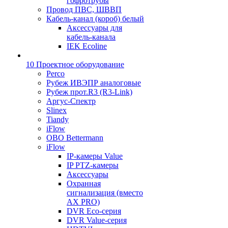
гофротрубы
Провод ПВС, ШВВП
Кабель-канал (короб) белый
Аксессуары для
кабель-канала
IEK Ecoline
10 Проектное оборудование
Perco
Рубеж ИВЭПР аналоговые
Рубеж прот.R3 (R3-Link)
Аргус-Спектр
Slinex
Tiandy
iFlow
OBO Bettermann
iFlow
IP-камеры Value
IP PTZ-камеры
Аксессуары
Охранная
сигнализация (вместо
AX PRO)
DVR Eco-серия
DVR Value-серия