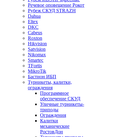
Речевое оповещение Рокот
Рубеж СКУД STRAZH
Dahua
Eltex
DKC
Cabeus
Roxton
Hikvision
Satvision
Nikomax
Smartec
TFortis
MikroTik
Бастион ИБП
Турникеты, калитки,
ограждения
Программное
обеспечение СКУД
Уличные турникеты-
триподы
Ограждения
Калитки
механические
РостовДон