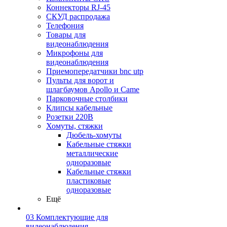
Коннекторы RJ-45
СКУД распродажа
Телефония
Товары для
видеонаблюдения
Микрофоны для
видеонаблюдения
Приемопередатчики bnc utp
Пульты для ворот и
шлагбаумов Apollo и Came
Парковочные столбики
Клипсы кабельные
Розетки 220В
Хомуты, стяжки
Дюбель-хомуты
Кабельные стяжки
металлические
одноразовые
Кабельные стяжки
пластиковые
одноразовые
Ещё
03 Комплектующие для
видеонаблюдения