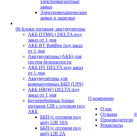
электромагнитные
замки
Электромеханические
замки и защелки
06 Блоки питания, аккумуляторы
АКБ DTM(L) DELTA под
заказ от 1 дня
АКБ BT BattBee под заказ
от 1 дня
Аккумуляторы (АКБ) для
систем безопасности
АКБ DT DELTA под заказ
от 1 дня
Аккумуляторы для
компьютерных ББП (UPS)
АКБ HR(W) DELTA под
заказ от 1 дня
О компании
Бесперебойные блоки
питания 12В с отсеком под
О нас
АКБ
Отзывы
Н
ББП (с отсеком под
Производители
акб) 12В 10А
Реквизиты
ББП (с отсеком под
акб) 12В 2А