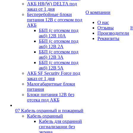
АКБ HR(W) DELTA под
заказ от 1 дня
О компании
Бесперебойные блоки
питания 12В с отсеком под
О нас
АКБ
Отзывы
Н
ББП (с отсеком под
Производители
акб) 12В 10А
Реквизиты
ББП (с отсеком под
акб) 12В 2А
ББП (с отсеком под
акб) 12В 3А
ББП (с отсеком под
акб) 12В 5А
АКБ SF Security Force под
заказ от 1 дня
Малогабаритные блоки
питания
Блоки питания 12В без
отсека под АКБ
07 Кабель охранный и пожарный
Кабель охранный
Кабель для охранной
сигнализации без
экрана