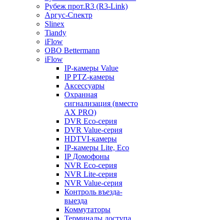
Рубеж прот.R3 (R3-Link)
Аргус-Спектр
Slinex
Tiandy
iFlow
OBO Bettermann
iFlow
IP-камеры Value
IP PTZ-камеры
Аксессуары
Охранная
сигнализация (вместо
AX PRO)
DVR Eco-серия
DVR Value-серия
HDTVI-камеры
IP-камеры Lite, Eco
IP Домофоны
NVR Eco-серия
NVR Lite-серия
NVR Value-серия
Контроль въезда-
выезда
Коммутаторы
Терминалы доступа