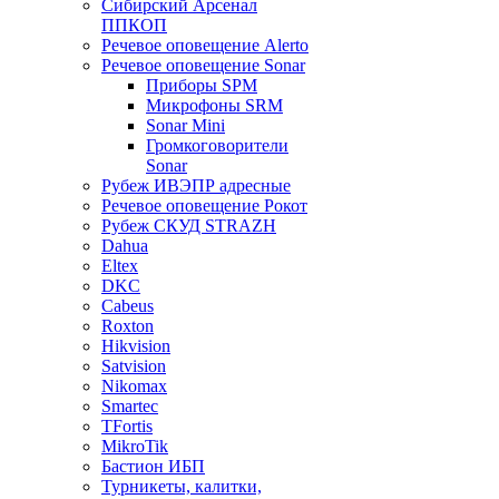
Сибирский Арсенал
ППКОП
Речевое оповещение Alerto
Речевое оповещение Sonar
Приборы SPM
Микрофоны SRM
Sonar Mini
Громкоговорители
Sonar
Рубеж ИВЭПР адресные
Речевое оповещение Рокот
Рубеж СКУД STRAZH
Dahua
Eltex
DKC
Cabeus
Roxton
Hikvision
Satvision
Nikomax
Smartec
TFortis
MikroTik
Бастион ИБП
Турникеты, калитки,