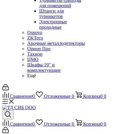
Турникеты-триподы
для помещений
Штанги для
турникетов
Электронные
проходные
Osnovo
ZKTeco
Арочные металлодетекторы
Орион Про
Тахион
ЦМО
Шкафы 19" и
комплектующие
Ещё
Сравнение
0
Отложенные
0
Корзина
0
0
Сравнение
0
Отложенные
0
Корзина
0
0