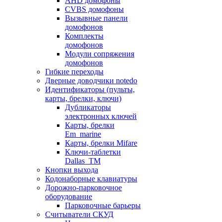
AHD домофоны
CVBS домофоны
Вызывные панели
домофонов
Комплекты
домофонов
Модули сопряжения
домофонов
Гибкие переходы
Дверные доводчики notedo
Идентификаторы (пульты,
карты, брелки, ключи)
Дубликаторы
электронных ключей
Карты, брелки
Em_marine
Карты, брелки Mifare
Ключи-таблетки
Dallas_TM
Кнопки выхода
Кодонаборные клавиатуры
Дорожно-парковочное
оборудование
Парковочные барьеры
Считыватели СКУД