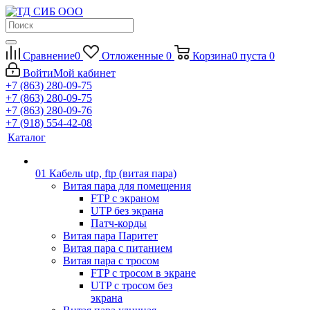
Сравнение
0
Отложенные
0
Корзина
0
пуста
0
Войти
Мой кабинет
+7 (863) 280-09-75
+7 (863) 280-09-75
+7 (863) 280-09-76
+7 (918) 554-42-08
Каталог
01 Кабель utp, ftp (витая пара)
Витая пара для помещения
FTP с экраном
UTP без экрана
Патч-корды
Витая пара Паритет
Витая пара с питанием
Витая пара с тросом
FTP с тросом в экране
UTP с тросом без
экрана