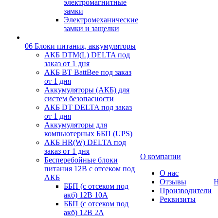
электромагнитные
замки
Электромеханические
замки и защелки
06 Блоки питания, аккумуляторы
АКБ DTM(L) DELTA под
заказ от 1 дня
АКБ BT BattBee под заказ
от 1 дня
Аккумуляторы (АКБ) для
систем безопасности
АКБ DT DELTA под заказ
от 1 дня
Аккумуляторы для
компьютерных ББП (UPS)
АКБ HR(W) DELTA под
заказ от 1 дня
О компании
Бесперебойные блоки
питания 12В с отсеком под
О нас
АКБ
Отзывы
Н
ББП (с отсеком под
Производители
акб) 12В 10А
Реквизиты
ББП (с отсеком под
акб) 12В 2А