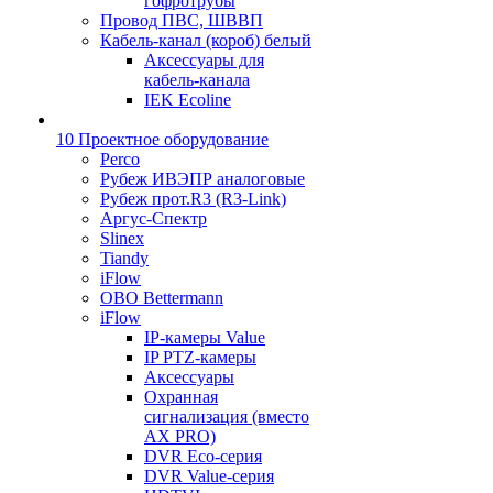
гофротрубы
Провод ПВС, ШВВП
Кабель-канал (короб) белый
Аксессуары для
кабель-канала
IEK Ecoline
10 Проектное оборудование
Perco
Рубеж ИВЭПР аналоговые
Рубеж прот.R3 (R3-Link)
Аргус-Спектр
Slinex
Tiandy
iFlow
OBO Bettermann
iFlow
IP-камеры Value
IP PTZ-камеры
Аксессуары
Охранная
сигнализация (вместо
AX PRO)
DVR Eco-серия
DVR Value-серия