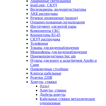
Аварийные светильники
IronLogic, СКУД
Видеокамеры, видеорегистраторы
АКБ распродажа
Речевое оповещение (разное)
Охранно-пожарная сигнализация
Инструмент для витой пары
Компоненты СКС
Коннекторы RJ-45
СКУД распродажа
Телефония
Товары для видеонаблюдения
Микрофоны для видеонаблюдения
Приемопередатчики bnc utp
Пульты для ворот и шлагбаумов Apollo и
Came
Парковочные столбики
Клипсы кабельные
Розетки 220В
Хомуты, стяжки
Назад
Хомуты, стяжки
Дюбель-хомуты
Кабельные стяжки металлические
одноразовые