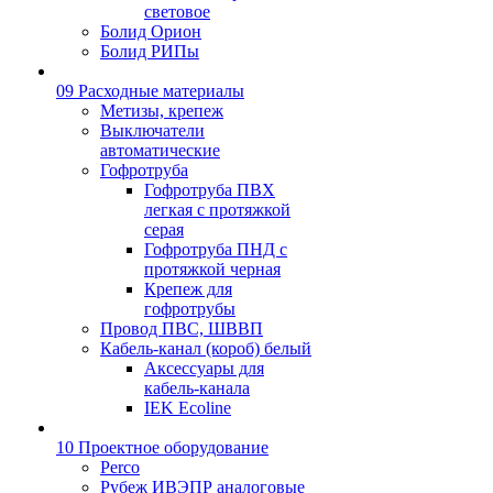
световое
Болид Орион
Болид РИПы
09 Расходные материалы
Метизы, крепеж
Выключатели
автоматические
Гофротруба
Гофротруба ПВХ
легкая с протяжкой
серая
Гофротруба ПНД с
протяжкой черная
Крепеж для
гофротрубы
Провод ПВС, ШВВП
Кабель-канал (короб) белый
Аксессуары для
кабель-канала
IEK Ecoline
10 Проектное оборудование
Perco
Рубеж ИВЭПР аналоговые