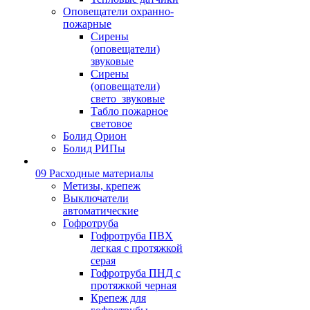
Оповещатели охранно-
пожарные
Сирены
(оповещатели)
звуковые
Сирены
(оповещатели)
свето_звуковые
Табло пожарное
световое
Болид Орион
Болид РИПы
09 Расходные материалы
Метизы, крепеж
Выключатели
автоматические
Гофротруба
Гофротруба ПВХ
легкая с протяжкой
серая
Гофротруба ПНД с
протяжкой черная
Крепеж для