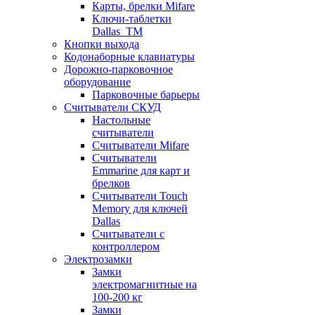
Карты, брелки Mifare
Ключи-таблетки
Dallas_TM
Кнопки выхода
Кодонаборные клавиатуры
Дорожно-парковочное
оборудование
Парковочные барьеры
Считыватели СКУД
Настольные
считыватели
Считыватели Mifare
Считыватели
Emmarine для карт и
брелков
Считыватели Touch
Memory для ключей
Dallas
Считыватели с
контроллером
Электрозамки
Замки
электромагнитные на
100-200 кг
Замки