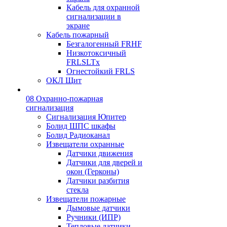
Кабель для охранной
сигнализации в
экране
Кабель пожарный
Безгалогенный FRHF
Низкотоксичный
FRLSLTx
Огнестойкий FRLS
ОКЛ Щит
08 Охранно-пожарная
сигнализация
Сигнализация Юпитер
Болид ШПС шкафы
Болид Радиоканал
Извещатели охранные
Датчики движения
Датчики для дверей и
окон (Герконы)
Датчики разбития
стекла
Извещатели пожарные
Дымовые датчики
Ручники (ИПР)
Тепловые датчики