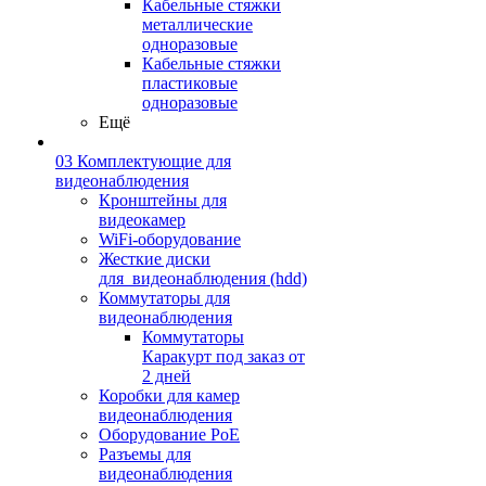
Кабельные стяжки
металлические
одноразовые
Кабельные стяжки
пластиковые
одноразовые
Ещё
03 Комплектующие для
видеонаблюдения
Кронштейны для
видеокамер
WiFi-оборудование
Жесткие диски
для_видеонаблюдения (hdd)
Коммутаторы для
видеонаблюдения
Коммутаторы
Каракурт под заказ от
2 дней
Коробки для камер
видеонаблюдения
Оборудование PoE
Разъемы для
видеонаблюдения