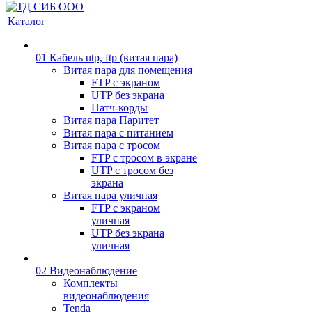
Каталог
01 Кабель utp, ftp (витая пара)
Витая пара для помещения
FTP с экраном
UTP без экрана
Патч-корды
Витая пара Паритет
Витая пара с питанием
Витая пара с тросом
FTP с тросом в экране
UTP с тросом без
экрана
Витая пара уличная
FTP с экраном
уличная
UTP без экрана
уличная
02 Видеонаблюдение
Комплекты
видеонаблюдения
Tenda