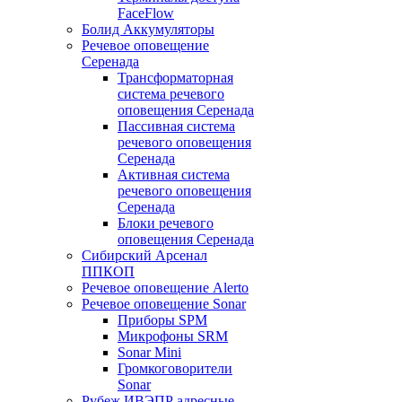
FaceFlow
Болид Аккумуляторы
Речевое оповещение
Серенада
Трансформаторная
система речевого
оповещения Серенада
Пассивная система
речевого оповещения
Серенада
Активная система
речевого оповещения
Серенада
Блоки речевого
оповещения Серенада
Сибирский Арсенал
ППКОП
Речевое оповещение Alerto
Речевое оповещение Sonar
Приборы SPM
Микрофоны SRM
Sonar Mini
Громкоговорители
Sonar
Рубеж ИВЭПР адресные