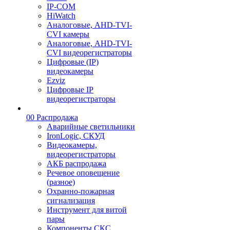
IP-COM
HiWatch
Аналоговые, AHD-TVI-
CVI камеры
Аналоговые, AHD-TVI-
CVI видеорегистраторы
Цифровые (IP)
видеокамеры
Ezviz
Цифровые IP
видеорегистраторы
00 Распродажа
Аварийные светильники
IronLogic, СКУД
Видеокамеры,
видеорегистраторы
АКБ распродажа
Речевое оповещение
(разное)
Охранно-пожарная
сигнализация
Инструмент для витой
пары
Компоненты СКС