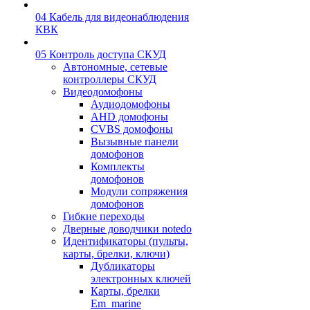
04 Кабель для видеонаблюдения
КВК
05 Контроль доступа СКУД
Автономные, сетевые
контроллеры СКУД
Видеодомофоны
Аудиодомофоны
AHD домофоны
CVBS домофоны
Вызывные панели
домофонов
Комплекты
домофонов
Модули сопряжения
домофонов
Гибкие переходы
Дверные доводчики notedo
Идентификаторы (пульты,
карты, брелки, ключи)
Дубликаторы
электронных ключей
Карты, брелки
Em_marine