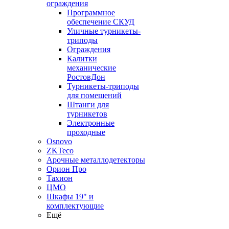
ограждения
Программное
обеспечение СКУД
Уличные турникеты-
триподы
Ограждения
Калитки
механические
РостовДон
Турникеты-триподы
для помещений
Штанги для
турникетов
Электронные
проходные
Osnovo
ZKTeco
Арочные металлодетекторы
Орион Про
Тахион
ЦМО
Шкафы 19" и
комплектующие
Ещё