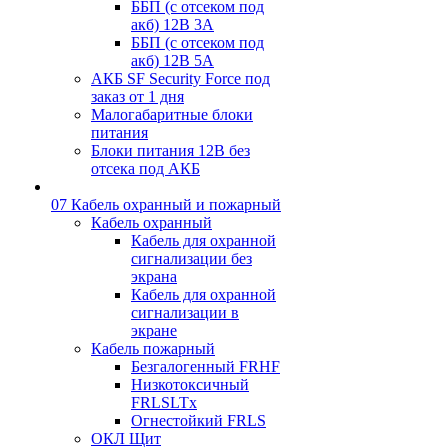
ББП (с отсеком под
акб) 12В 3А
ББП (с отсеком под
акб) 12В 5А
АКБ SF Security Force под
заказ от 1 дня
Малогабаритные блоки
питания
Блоки питания 12В без
отсека под АКБ
07 Кабель охранный и пожарный
Кабель охранный
Кабель для охранной
сигнализации без
экрана
Кабель для охранной
сигнализации в
экране
Кабель пожарный
Безгалогенный FRHF
Низкотоксичный
FRLSLTx
Огнестойкий FRLS
ОКЛ Щит