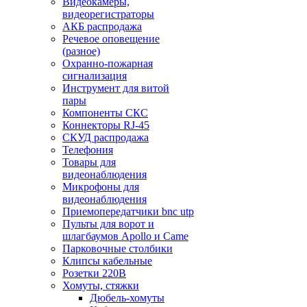
Видеокамеры,
видеорегистраторы
АКБ распродажа
Речевое оповещение
(разное)
Охранно-пожарная
сигнализация
Инструмент для витой
пары
Компоненты СКС
Коннекторы RJ-45
СКУД распродажа
Телефония
Товары для
видеонаблюдения
Микрофоны для
видеонаблюдения
Приемопередатчики bnc utp
Пульты для ворот и
шлагбаумов Apollo и Came
Парковочные столбики
Клипсы кабельные
Розетки 220В
Хомуты, стяжки
Дюбель-хомуты