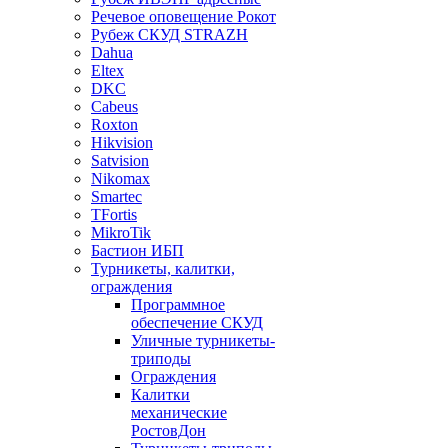
Речевое оповещение Рокот
Рубеж СКУД STRAZH
Dahua
Eltex
DKC
Cabeus
Roxton
Hikvision
Satvision
Nikomax
Smartec
TFortis
MikroTik
Бастион ИБП
Турникеты, калитки,
ограждения
Программное
обеспечение СКУД
Уличные турникеты-
триподы
Ограждения
Калитки
механические
РостовДон