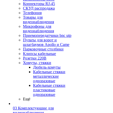
Коннекторы RJ-45
СКУД распродажа
Телефония
Товары для
видеонаблюдения
Микрофоны для
видеонаблюдения
Приемопередатчики bnc utp
Пульты для ворот и
шлагбаумов Apollo и Came
Парковочные столбики
Клипсы кабельные
Розетки 220В
Хомуты, стяжки
Дюбель-хомуты
Кабельные стяжки
металлические
одноразовые
Кабельные стяжки
пластиковые
одноразовые
Ещё
03 Комплектующие для
видеонаблюдения