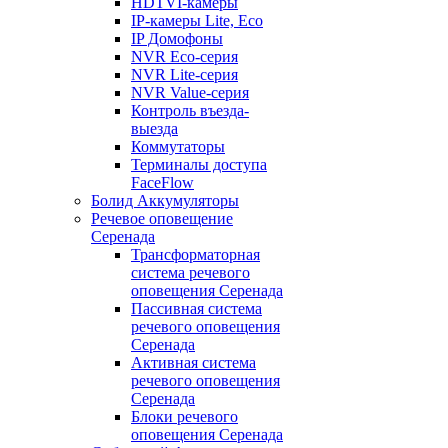
HDTVI-камеры
IP-камеры Lite, Eco
IP Домофоны
NVR Eco-серия
NVR Lite-серия
NVR Value-серия
Контроль въезда-
выезда
Коммутаторы
Терминалы доступа
FaceFlow
Болид Аккумуляторы
Речевое оповещение
Серенада
Трансформаторная
система речевого
оповещения Серенада
Пассивная система
речевого оповещения
Серенада
Активная система
речевого оповещения
Серенада
Блоки речевого
оповещения Серенада