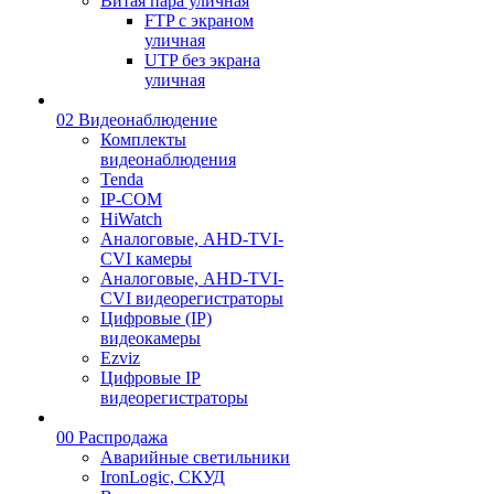
Витая пара уличная
FTP с экраном
уличная
UTP без экрана
уличная
02 Видеонаблюдение
Комплекты
видеонаблюдения
Tenda
IP-COM
HiWatch
Аналоговые, AHD-TVI-
CVI камеры
Аналоговые, AHD-TVI-
CVI видеорегистраторы
Цифровые (IP)
видеокамеры
Ezviz
Цифровые IP
видеорегистраторы
00 Распродажа
Аварийные светильники
IronLogic, СКУД