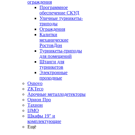
ограждения
Программное
обеспечение СКУД
Уличные турникеты-
триподы
Ограждения
Калитки
механические
РостовДон
Турникеты-триподы
для помещений
Штанги для
турникетов
Электронные
проходные
Osnovo
ZKTeco
Арочные металлодетекторы
Орион Про
Тахион
ЦМО
Шкафы 19" и
комплектующие
Ещё