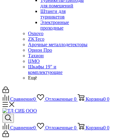
Турникеты-триподы
для помещений
Штанги для
турникетов
Электронные
проходные
Osnovo
ZKTeco
Арочные металлодетекторы
Орион Про
Тахион
ЦМО
Шкафы 19" и
комплектующие
Ещё
Сравнение
0
Отложенные
0
Корзина
0
0
Сравнение
0
Отложенные
0
Корзина
0
0