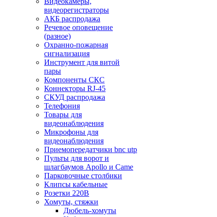
Видеокамеры,
видеорегистраторы
АКБ распродажа
Речевое оповещение
(разное)
Охранно-пожарная
сигнализация
Инструмент для витой
пары
Компоненты СКС
Коннекторы RJ-45
СКУД распродажа
Телефония
Товары для
видеонаблюдения
Микрофоны для
видеонаблюдения
Приемопередатчики bnc utp
Пульты для ворот и
шлагбаумов Apollo и Came
Парковочные столбики
Клипсы кабельные
Розетки 220В
Хомуты, стяжки
Дюбель-хомуты