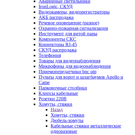
Аварийные светильники
IronLogic, СКУД
Видеокамеры, видеорегистраторы
АКБ распродажа
Речевое оповещение (разное)
Охранно-пожарная сигнализация
Инструмент для витой пары
Компоненты СКС
Коннекторы RJ-45
СКУД распродажа
Телефония
Товары для видеонаблюдения
Микрофоны для видеонаблюдения
Приемопередатчики bnc utp
Пульты для ворот и шлагбаумов Apollo и
Came
Парковочные столбики
Клипсы кабельные
Розетки 220В
Хомуты, стяжки
Назад
Хомуты, стяжки
Дюбель-хомуты
Кабельные стяжки металлические
одноразовые