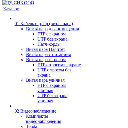
Каталог
01 Кабель utp, ftp (витая пара)
Витая пара для помещения
FTP с экраном
UTP без экрана
Патч-корды
Витая пара Паритет
Витая пара с питанием
Витая пара с тросом
FTP с тросом в экране
UTP с тросом без
экрана
Витая пара уличная
FTP с экраном
уличная
UTP без экрана
уличная
02 Видеонаблюдение
Комплекты
видеонаблюдения
Tenda