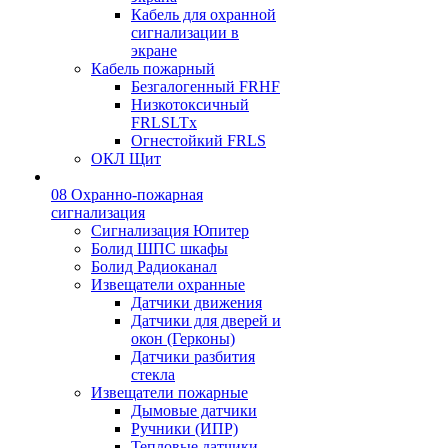
Кабель для охранной
сигнализации в
экране
Кабель пожарный
Безгалогенный FRHF
Низкотоксичный
FRLSLTx
Огнестойкий FRLS
ОКЛ Щит
08 Охранно-пожарная
сигнализация
Сигнализация Юпитер
Болид ШПС шкафы
Болид Радиоканал
Извещатели охранные
Датчики движения
Датчики для дверей и
окон (Герконы)
Датчики разбития
стекла
Извещатели пожарные
Дымовые датчики
Ручники (ИПР)
Тепловые датчики