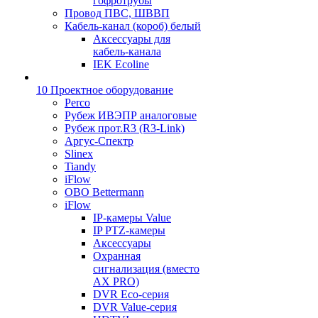
гофротрубы
Провод ПВС, ШВВП
Кабель-канал (короб) белый
Аксессуары для
кабель-канала
IEK Ecoline
10 Проектное оборудование
Perco
Рубеж ИВЭПР аналоговые
Рубеж прот.R3 (R3-Link)
Аргус-Спектр
Slinex
Tiandy
iFlow
OBO Bettermann
iFlow
IP-камеры Value
IP PTZ-камеры
Аксессуары
Охранная
сигнализация (вместо
AX PRO)
DVR Eco-серия
DVR Value-серия