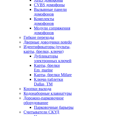
AHD домофоны
CVBS домофоны
Вызывные панели
домофонов
Комплекты
домофонов
Модули сопряжения
домофонов
Гибкие переходы
Дверные доводчики notedo
Идентификаторы (пульты,
карты, брелки, ключи)
Дубликаторы
электронных ключей
Карты, брелки
Em_marine
Карты, брелки Mifare
Ключи-таблетки
Dallas_TM
Кнопки выхода
Кодонаборные клавиатуры
Дорожно-парковочное
оборудование
Парковочные барьеры
Считыватели СКУД