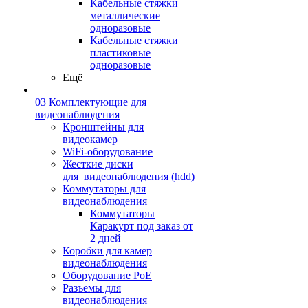
Кабельные стяжки
металлические
одноразовые
Кабельные стяжки
пластиковые
одноразовые
Ещё
03 Комплектующие для
видеонаблюдения
Кронштейны для
видеокамер
WiFi-оборудование
Жесткие диски
для_видеонаблюдения (hdd)
Коммутаторы для
видеонаблюдения
Коммутаторы
Каракурт под заказ от
2 дней
Коробки для камер
видеонаблюдения
Оборудование PoE
Разъемы для
видеонаблюдения