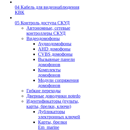
04 Кабель для видеонаблюдения
КВК
05 Контроль доступа СКУД
Автономные, сетевые
контроллеры СКУД
Видеодомофоны
Аудиодомофоны
AHD домофоны
CVBS домофоны
Вызывные панели
домофонов
Комплекты
домофонов
Модули сопряжения
домофонов
Гибкие переходы
Дверные доводчики notedo
Идентификаторы (пульты,
карты, брелки, ключи)
Дубликаторы
электронных ключей
Карты, брелки
Em_marine