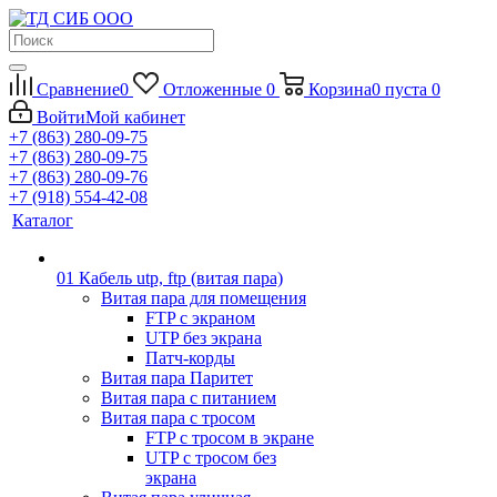
Сравнение
0
Отложенные
0
Корзина
0
пуста
0
Войти
Мой кабинет
+7 (863) 280-09-75
+7 (863) 280-09-75
+7 (863) 280-09-76
+7 (918) 554-42-08
Каталог
01 Кабель utp, ftp (витая пара)
Витая пара для помещения
FTP с экраном
UTP без экрана
Патч-корды
Витая пара Паритет
Витая пара с питанием
Витая пара с тросом
FTP с тросом в экране
UTP с тросом без
экрана