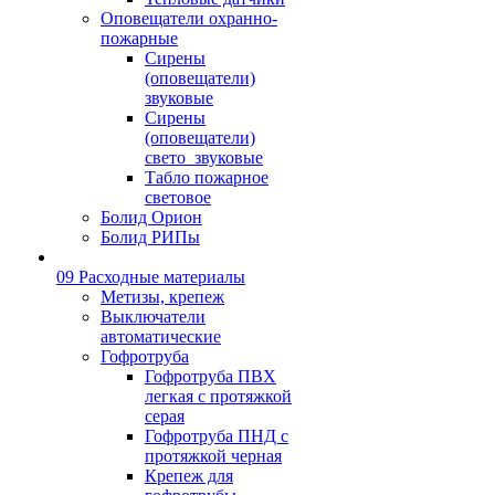
Оповещатели охранно-
пожарные
Сирены
(оповещатели)
звуковые
Сирены
(оповещатели)
свето_звуковые
Табло пожарное
световое
Болид Орион
Болид РИПы
09 Расходные материалы
Метизы, крепеж
Выключатели
автоматические
Гофротруба
Гофротруба ПВХ
легкая с протяжкой
серая
Гофротруба ПНД с
протяжкой черная
Крепеж для