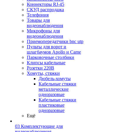
Коннекторы RJ-45
СКУД распродажа
Телефония
Товары для
видеонаблюдения
Микрофоны для
видеонаблюдения
Приемопередатчики bnc utp
Пульты для ворот и
шлагбаумов Apollo и Came
Парковочные столбики
Клипсы кабельные
Розетки 220В
Хомуты, стяжки
Дюбель-хомуты
Кабельные стяжки
металлические
одноразовые
Кабельные стяжки
пластиковые
одноразовые
Ещё
03 Комплектующие для
видеонаблюдения