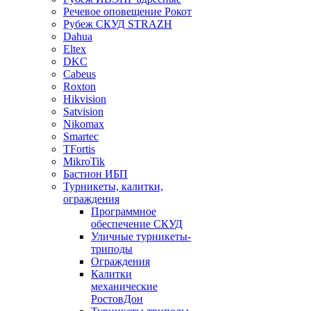
Речевое оповещение Рокот
Рубеж СКУД STRAZH
Dahua
Eltex
DKC
Cabeus
Roxton
Hikvision
Satvision
Nikomax
Smartec
TFortis
MikroTik
Бастион ИБП
Турникеты, калитки,
ограждения
Программное
обеспечение СКУД
Уличные турникеты-
триподы
Ограждения
Калитки
механические
РостовДон