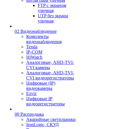
Витая пара уличная
FTP с экраном
уличная
UTP без экрана
уличная
02 Видеонаблюдение
Комплекты
видеонаблюдения
Tenda
IP-COM
HiWatch
Аналоговые, AHD-TVI-
CVI камеры
Аналоговые, AHD-TVI-
CVI видеорегистраторы
Цифровые (IP)
видеокамеры
Ezviz
Цифровые IP
видеорегистраторы
00 Распродажа
Аварийные светильники
IronLogic, СКУД