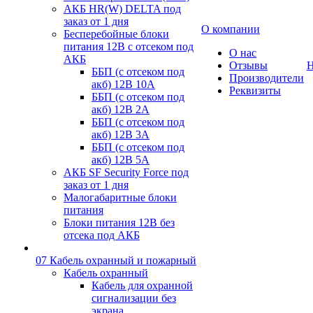
АКБ HR(W) DELTA под
заказ от 1 дня
О компании
Бесперебойные блоки
питания 12В с отсеком под
О нас
АКБ
Отзывы
Н
ББП (с отсеком под
Производители
акб) 12В 10А
Реквизиты
ББП (с отсеком под
акб) 12В 2А
ББП (с отсеком под
акб) 12В 3А
ББП (с отсеком под
акб) 12В 5А
АКБ SF Security Force под
заказ от 1 дня
Малогабаритные блоки
питания
Блоки питания 12В без
отсека под АКБ
07 Кабель охранный и пожарный
Кабель охранный
Кабель для охранной
сигнализации без
экрана