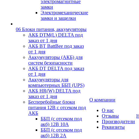
электромагнитные
замки
Электромеханические
замки и защелки
06 Блоки питания, аккумуляторы
АКБ DTM(L) DELTA под
заказ от 1 дня
АКБ BT BattBee под заказ
от 1 дня
Аккумуляторы (АКБ) для
систем безопасности
АКБ DT DELTA под заказ
от 1 дня
Аккумуляторы для
компьютерных ББП (UPS)
АКБ HR(W) DELTA под
заказ от 1 дня
О компании
Бесперебойные блоки
питания 12В с отсеком под
О нас
АКБ
Отзывы
Н
ББП (с отсеком под
Производители
акб) 12В 10А
Реквизиты
ББП (с отсеком под
акб) 12В 2А