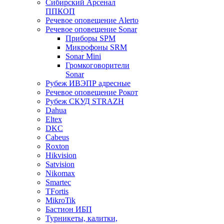
Сибирский Арсенал
ППКОП
Речевое оповещение Alerto
Речевое оповещение Sonar
Приборы SPM
Микрофоны SRM
Sonar Mini
Громкоговорители
Sonar
Рубеж ИВЭПР адресные
Речевое оповещение Рокот
Рубеж СКУД STRAZH
Dahua
Eltex
DKC
Cabeus
Roxton
Hikvision
Satvision
Nikomax
Smartec
TFortis
MikroTik
Бастион ИБП
Турникеты, калитки,