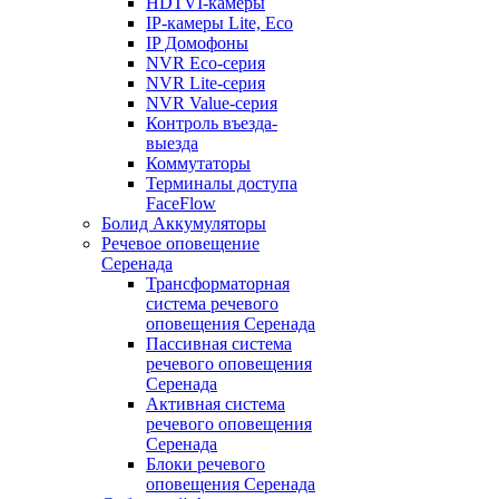
HDTVI-камеры
IP-камеры Lite, Eco
IP Домофоны
NVR Eco-серия
NVR Lite-серия
NVR Value-серия
Контроль въезда-
выезда
Коммутаторы
Терминалы доступа
FaceFlow
Болид Аккумуляторы
Речевое оповещение
Серенада
Трансформаторная
система речевого
оповещения Серенада
Пассивная система
речевого оповещения
Серенада
Активная система
речевого оповещения
Серенада
Блоки речевого
оповещения Серенада