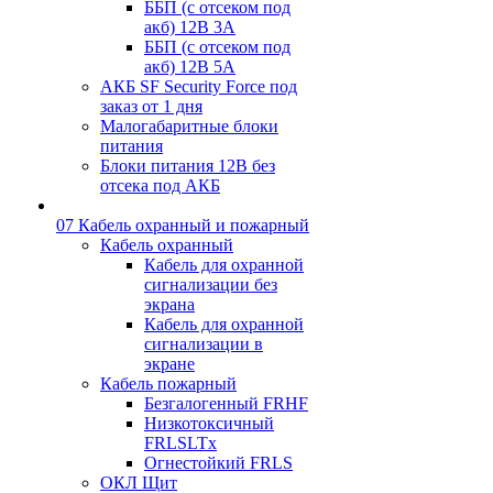
ББП (с отсеком под
акб) 12В 3А
ББП (с отсеком под
акб) 12В 5А
АКБ SF Security Force под
заказ от 1 дня
Малогабаритные блоки
питания
Блоки питания 12В без
отсека под АКБ
07 Кабель охранный и пожарный
Кабель охранный
Кабель для охранной
сигнализации без
экрана
Кабель для охранной
сигнализации в
экране
Кабель пожарный
Безгалогенный FRHF
Низкотоксичный
FRLSLTx
Огнестойкий FRLS
ОКЛ Щит