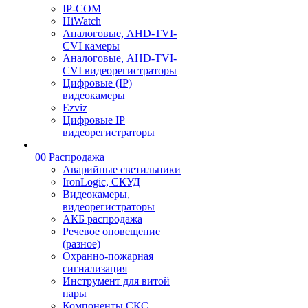
IP-COM
HiWatch
Аналоговые, AHD-TVI-
CVI камеры
Аналоговые, AHD-TVI-
CVI видеорегистраторы
Цифровые (IP)
видеокамеры
Ezviz
Цифровые IP
видеорегистраторы
00 Распродажа
Аварийные светильники
IronLogic, СКУД
Видеокамеры,
видеорегистраторы
АКБ распродажа
Речевое оповещение
(разное)
Охранно-пожарная
сигнализация
Инструмент для витой
пары
Компоненты СКС