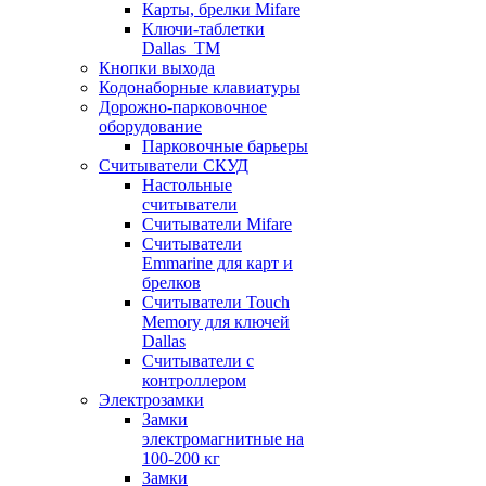
Карты, брелки Mifare
Ключи-таблетки
Dallas_TM
Кнопки выхода
Кодонаборные клавиатуры
Дорожно-парковочное
оборудование
Парковочные барьеры
Считыватели СКУД
Настольные
считыватели
Считыватели Mifare
Считыватели
Emmarine для карт и
брелков
Считыватели Touch
Memory для ключей
Dallas
Считыватели с
контроллером
Электрозамки
Замки
электромагнитные на
100-200 кг
Замки