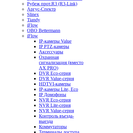
Рубеж прот.R3 (R3-Link)
Аргус-Спектр
Slinex
Tiandy
iFlow
OBO Bettermann
iFlow
IP-камеры Value
IP PTZ-камеры
Аксессуары
Охранная
сигнализация (вместо
AX PRO)
DVR Eco-серия
DVR Value-серия
HDTVI-камеры
IP-камеры Lite, Eco
IP Домофоны
NVR Eco-серия
NVR Lite-серия
NVR Value-серия
Контроль въезда-
выезда
Коммутаторы
Терминалы доступа