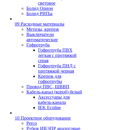
световое
Болид Орион
Болид РИПы
09 Расходные материалы
Метизы, крепеж
Выключатели
автоматические
Гофротруба
Гофротруба ПВХ
легкая с протяжкой
серая
Гофротруба ПНД с
протяжкой черная
Крепеж для
гофротрубы
Провод ПВС, ШВВП
Кабель-канал (короб) белый
Аксессуары для
кабель-канала
IEK Ecoline
10 Проектное оборудование
Perco
Рубеж ИВЭПР аналоговые