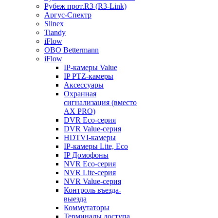
Рубеж прот.R3 (R3-Link)
Аргус-Спектр
Slinex
Tiandy
iFlow
OBO Bettermann
iFlow
IP-камеры Value
IP PTZ-камеры
Аксессуары
Охранная
сигнализация (вместо
AX PRO)
DVR Eco-серия
DVR Value-серия
HDTVI-камеры
IP-камеры Lite, Eco
IP Домофоны
NVR Eco-серия
NVR Lite-серия
NVR Value-серия
Контроль въезда-
выезда
Коммутаторы
Терминалы доступа