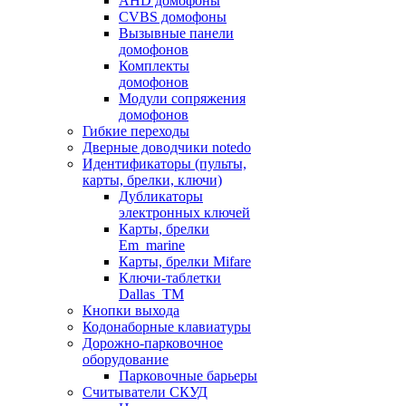
AHD домофоны
CVBS домофоны
Вызывные панели
домофонов
Комплекты
домофонов
Модули сопряжения
домофонов
Гибкие переходы
Дверные доводчики notedo
Идентификаторы (пульты,
карты, брелки, ключи)
Дубликаторы
электронных ключей
Карты, брелки
Em_marine
Карты, брелки Mifare
Ключи-таблетки
Dallas_TM
Кнопки выхода
Кодонаборные клавиатуры
Дорожно-парковочное
оборудование
Парковочные барьеры
Считыватели СКУД