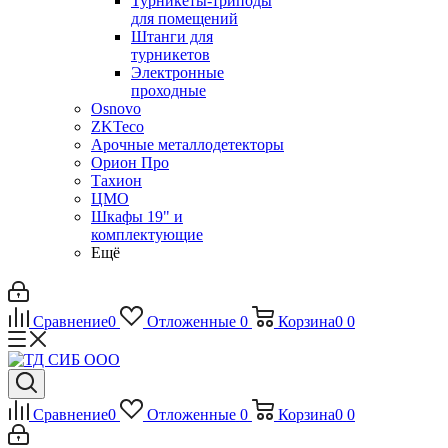
Турникеты-триподы
для помещений
Штанги для
турникетов
Электронные
проходные
Osnovo
ZKTeco
Арочные металлодетекторы
Орион Про
Тахион
ЦМО
Шкафы 19" и
комплектующие
Ещё
Сравнение
0
Отложенные
0
Корзина
0
0
Сравнение
0
Отложенные
0
Корзина
0
0