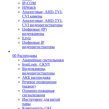
IP-COM
HiWatch
Аналоговые, AHD-TVI-
CVI камеры
Аналоговые, AHD-TVI-
CVI видеорегистраторы
Цифровые (IP)
видеокамеры
Ezviz
Цифровые IP
видеорегистраторы
00 Распродажа
Аварийные светильники
IronLogic, СКУД
Видеокамеры,
видеорегистраторы
АКБ распродажа
Речевое оповещение
(разное)
Охранно-пожарная
сигнализация
Инструмент для витой
пары
Компоненты СКС