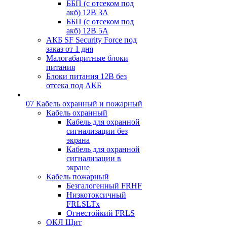
ББП (с отсеком под
акб) 12В 3А
ББП (с отсеком под
акб) 12В 5А
АКБ SF Security Force под
заказ от 1 дня
Малогабаритные блоки
питания
Блоки питания 12В без
отсека под АКБ
07 Кабель охранный и пожарный
Кабель охранный
Кабель для охранной
сигнализации без
экрана
Кабель для охранной
сигнализации в
экране
Кабель пожарный
Безгалогенный FRHF
Низкотоксичный
FRLSLTx
Огнестойкий FRLS
ОКЛ Щит