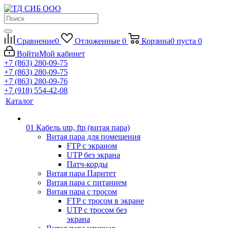
Сравнение
0
Отложенные
0
Корзина
0
пуста
0
Войти
Мой кабинет
+7 (863) 280-09-75
+7 (863) 280-09-75
+7 (863) 280-09-76
+7 (918) 554-42-08
Каталог
01 Кабель utp, ftp (витая пара)
Витая пара для помещения
FTP с экраном
UTP без экрана
Патч-корды
Витая пара Паритет
Витая пара с питанием
Витая пара с тросом
FTP с тросом в экране
UTP с тросом без
экрана