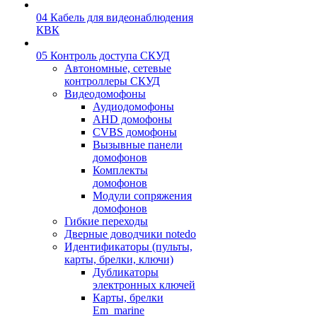
04 Кабель для видеонаблюдения
КВК
05 Контроль доступа СКУД
Автономные, сетевые
контроллеры СКУД
Видеодомофоны
Аудиодомофоны
AHD домофоны
CVBS домофоны
Вызывные панели
домофонов
Комплекты
домофонов
Модули сопряжения
домофонов
Гибкие переходы
Дверные доводчики notedo
Идентификаторы (пульты,
карты, брелки, ключи)
Дубликаторы
электронных ключей
Карты, брелки
Em_marine