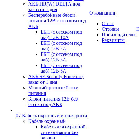
АКБ HR(W) DELTA под
заказ от 1 дня
О компании
Бесперебойные блоки
питания 12В с отсеком под
О нас
АКБ
Отзывы
Н
ББП (с отсеком под
Производители
акб) 12В 10А
Реквизиты
ББП (с отсеком под
акб) 12В 2А
ББП (с отсеком под
акб) 12В 3А
ББП (с отсеком под
акб) 12В 5А
АКБ SF Security Force под
заказ от 1 дня
Малогабаритные блоки
питания
Блоки питания 12В без
отсека под АКБ
07 Кабель охранный и пожарный
Кабель охранный
Кабель для охранной
сигнализации без
экрана