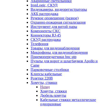
Аварийные светильники
IronLogic, СКУД
Видеокамеры, видеорегистраторы
АКБ распродажа
Речевое оповещение (разное)
Охранно-пожарная сигнализация
Инструмент для витой пары
Компоненты СКС
Коннекторы RJ-45
СКУД распродажа
Телефония
Товары для видеонаблюдения
Микрофоны для видеонаблюдения
Приемопередатчики bnc utp
Пульты для ворот и шлагбаумов Apollo и
Came
Парковочные столбики
Клипсы кабельные
Розетки 220В
Хомуты, стяжки
Назад
Хомуты, стяжки
Дюбель-хомуты
Кабельные стяжки металлические
одноразовые