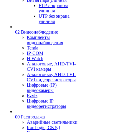
Витая пара уличная
FTP с экраном
уличная
UTP без экрана
уличная
02 Видеонаблюдение
Комплекты
видеонаблюдения
Tenda
IP-COM
HiWatch
Аналоговые, AHD-TVI-
CVI камеры
Аналоговые, AHD-TVI-
CVI видеорегистраторы
Цифровые (IP)
видеокамеры
Ezviz
Цифровые IP
видеорегистраторы
00 Распродажа
Аварийные светильники
IronLogic, СКУД