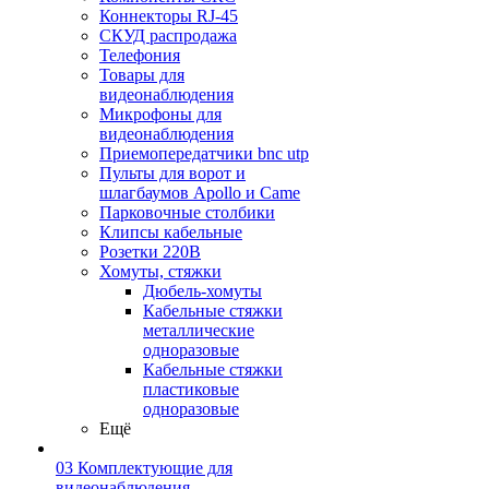
Коннекторы RJ-45
СКУД распродажа
Телефония
Товары для
видеонаблюдения
Микрофоны для
видеонаблюдения
Приемопередатчики bnc utp
Пульты для ворот и
шлагбаумов Apollo и Came
Парковочные столбики
Клипсы кабельные
Розетки 220В
Хомуты, стяжки
Дюбель-хомуты
Кабельные стяжки
металлические
одноразовые
Кабельные стяжки
пластиковые
одноразовые
Ещё
03 Комплектующие для
видеонаблюдения