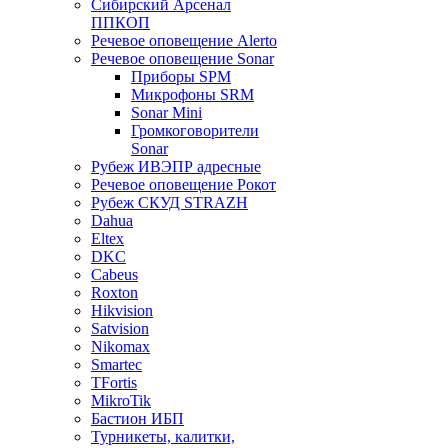
Сибирский Арсенал
ППКОП
Речевое оповещение Alerto
Речевое оповещение Sonar
Приборы SPM
Микрофоны SRM
Sonar Mini
Громкоговорители
Sonar
Рубеж ИВЭПР адресные
Речевое оповещение Рокот
Рубеж СКУД STRAZH
Dahua
Eltex
DKC
Cabeus
Roxton
Hikvision
Satvision
Nikomax
Smartec
TFortis
MikroTik
Бастион ИБП
Турникеты, калитки,