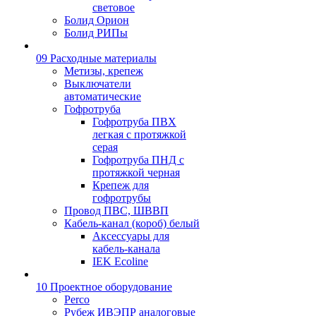
световое
Болид Орион
Болид РИПы
09 Расходные материалы
Метизы, крепеж
Выключатели
автоматические
Гофротруба
Гофротруба ПВХ
легкая с протяжкой
серая
Гофротруба ПНД с
протяжкой черная
Крепеж для
гофротрубы
Провод ПВС, ШВВП
Кабель-канал (короб) белый
Аксессуары для
кабель-канала
IEK Ecoline
10 Проектное оборудование
Perco
Рубеж ИВЭПР аналоговые