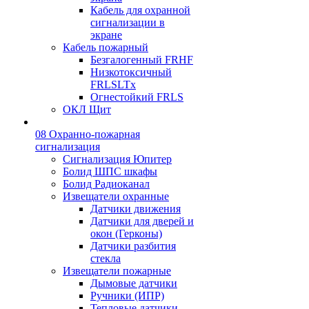
Кабель для охранной
сигнализации в
экране
Кабель пожарный
Безгалогенный FRHF
Низкотоксичный
FRLSLTx
Огнестойкий FRLS
ОКЛ Щит
08 Охранно-пожарная
сигнализация
Сигнализация Юпитер
Болид ШПС шкафы
Болид Радиоканал
Извещатели охранные
Датчики движения
Датчики для дверей и
окон (Герконы)
Датчики разбития
стекла
Извещатели пожарные
Дымовые датчики
Ручники (ИПР)
Тепловые датчики