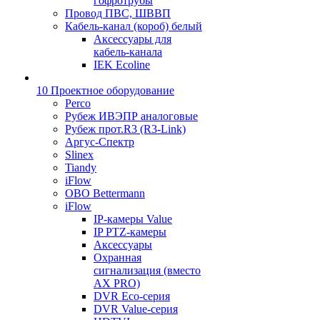
гофротрубы
Провод ПВС, ШВВП
Кабель-канал (короб) белый
Аксессуары для
кабель-канала
IEK Ecoline
10 Проектное оборудование
Perco
Рубеж ИВЭПР аналоговые
Рубеж прот.R3 (R3-Link)
Аргус-Спектр
Slinex
Tiandy
iFlow
OBO Bettermann
iFlow
IP-камеры Value
IP PTZ-камеры
Аксессуары
Охранная
сигнализация (вместо
AX PRO)
DVR Eco-серия
DVR Value-серия