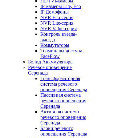
HDTVI-камеры
IP-камеры Lite, Eco
IP Домофоны
NVR Eco-серия
NVR Lite-серия
NVR Value-серия
Контроль въезда-
выезда
Коммутаторы
Терминалы доступа
FaceFlow
Болид Аккумуляторы
Речевое оповещение
Серенада
Трансформаторная
система речевого
оповещения Серенада
Пассивная система
речевого оповещения
Серенада
Активная система
речевого оповещения
Серенада
Блоки речевого
оповещения Серенада