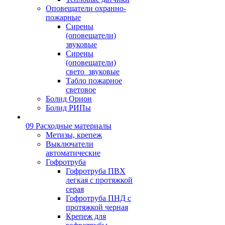
Оповещатели охранно-
пожарные
Сирены
(оповещатели)
звуковые
Сирены
(оповещатели)
свето_звуковые
Табло пожарное
световое
Болид Орион
Болид РИПы
09 Расходные материалы
Метизы, крепеж
Выключатели
автоматические
Гофротруба
Гофротруба ПВХ
легкая с протяжкой
серая
Гофротруба ПНД с
протяжкой черная
Крепеж для