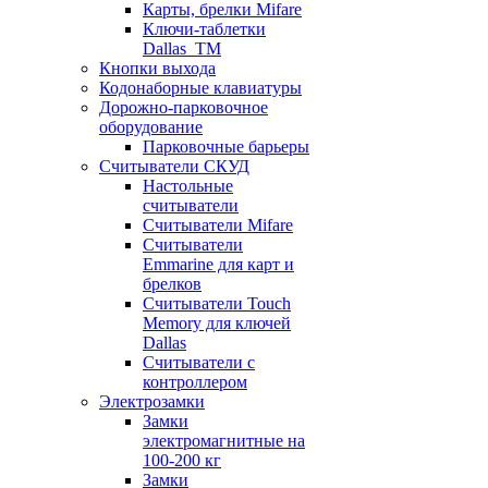
Карты, брелки Mifare
Ключи-таблетки
Dallas_TM
Кнопки выхода
Кодонаборные клавиатуры
Дорожно-парковочное
оборудование
Парковочные барьеры
Считыватели СКУД
Настольные
считыватели
Считыватели Mifare
Считыватели
Emmarine для карт и
брелков
Считыватели Touch
Memory для ключей
Dallas
Считыватели с
контроллером
Электрозамки
Замки
электромагнитные на
100-200 кг
Замки