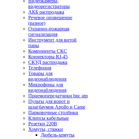
Видеокамеры,
видеорегистраторы
АКБ распродажа
Речевое оповещение
(разное)
Охранно-пожарная
сигнализация
Инструмент для витой
пары
Компоненты СКС
Коннекторы RJ-45
СКУД распродажа
Телефония
Товары для
видеонаблюдения
Микрофоны для
видеонаблюдения
Приемопередатчики bnc utp
Пульты для ворот и
шлагбаумов Apollo и Came
Парковочные столбики
Клипсы кабельные
Розетки 220В
Хомуты, стяжки
Дюбель-хомуты