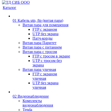
Каталог
01 Кабель utp, ftp (витая пара)
Витая пара для помещения
FTP с экраном
UTP без экрана
Патч-корды
Витая пара Паритет
Витая пара с питанием
Витая пара с тросом
FTP с тросом в экране
UTP с тросом без
экрана
Витая пара уличная
FTP с экраном
уличная
UTP без экрана
уличная
02 Видеонаблюдение
Комплекты
видеонаблюдения
Tenda