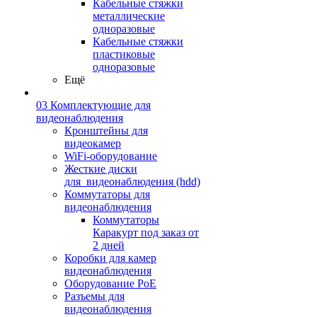
Кабельные стяжки
металлические
одноразовые
Кабельные стяжки
пластиковые
одноразовые
Ещё
03 Комплектующие для
видеонаблюдения
Кронштейны для
видеокамер
WiFi-оборудование
Жесткие диски
для_видеонаблюдения (hdd)
Коммутаторы для
видеонаблюдения
Коммутаторы
Каракурт под заказ от
2 дней
Коробки для камер
видеонаблюдения
Оборудование PoE
Разъемы для
видеонаблюдения