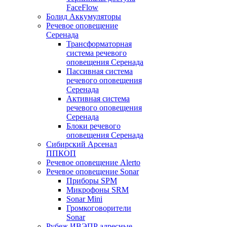
FaceFlow
Болид Аккумуляторы
Речевое оповещение
Серенада
Трансформаторная
система речевого
оповещения Серенада
Пассивная система
речевого оповещения
Серенада
Активная система
речевого оповещения
Серенада
Блоки речевого
оповещения Серенада
Сибирский Арсенал
ППКОП
Речевое оповещение Alerto
Речевое оповещение Sonar
Приборы SPM
Микрофоны SRM
Sonar Mini
Громкоговорители
Sonar
Рубеж ИВЭПР адресные