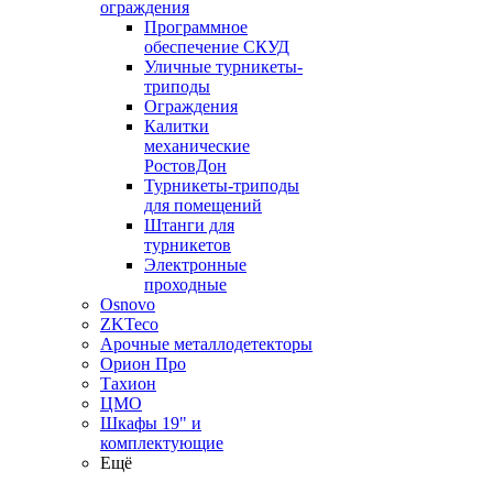
ограждения
Программное
обеспечение СКУД
Уличные турникеты-
триподы
Ограждения
Калитки
механические
РостовДон
Турникеты-триподы
для помещений
Штанги для
турникетов
Электронные
проходные
Osnovo
ZKTeco
Арочные металлодетекторы
Орион Про
Тахион
ЦМО
Шкафы 19" и
комплектующие
Ещё