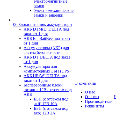
электромагнитные
замки
Электромеханические
замки и защелки
06 Блоки питания, аккумуляторы
АКБ DTM(L) DELTA под
заказ от 1 дня
АКБ BT BattBee под заказ
от 1 дня
Аккумуляторы (АКБ) для
систем безопасности
АКБ DT DELTA под заказ
от 1 дня
Аккумуляторы для
компьютерных ББП (UPS)
АКБ HR(W) DELTA под
заказ от 1 дня
О компании
Бесперебойные блоки
питания 12В с отсеком под
О нас
АКБ
Отзывы
Н
ББП (с отсеком под
Производители
акб) 12В 10А
Реквизиты
ББП (с отсеком под
акб) 12В 2А