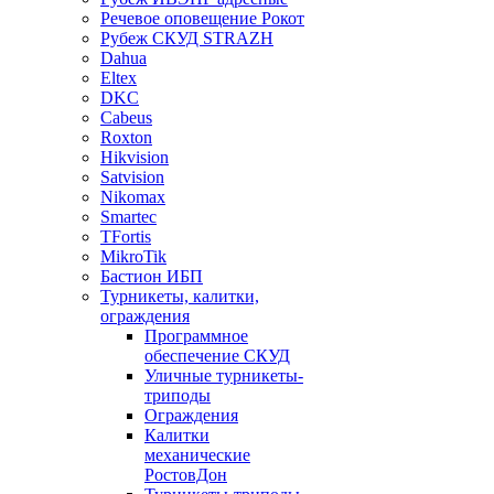
Речевое оповещение Рокот
Рубеж СКУД STRAZH
Dahua
Eltex
DKC
Cabeus
Roxton
Hikvision
Satvision
Nikomax
Smartec
TFortis
MikroTik
Бастион ИБП
Турникеты, калитки,
ограждения
Программное
обеспечение СКУД
Уличные турникеты-
триподы
Ограждения
Калитки
механические
РостовДон