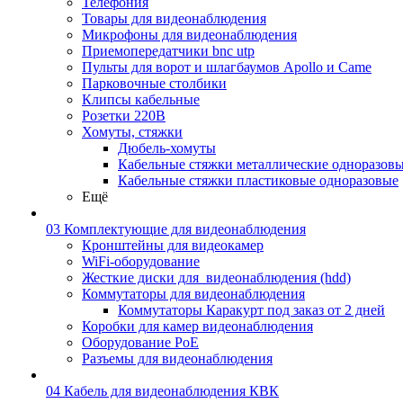
Телефония
Товары для видеонаблюдения
Микрофоны для видеонаблюдения
Приемопередатчики bnc utp
Пульты для ворот и шлагбаумов Apollo и Came
Парковочные столбики
Клипсы кабельные
Розетки 220В
Хомуты, стяжки
Дюбель-хомуты
Кабельные стяжки металлические одноразов
Кабельные стяжки пластиковые одноразовые
Ещё
03 Комплектующие для видеонаблюдения
Кронштейны для видеокамер
WiFi-оборудование
Жесткие диски для_видеонаблюдения (hdd)
Коммутаторы для видеонаблюдения
Коммутаторы Каракурт под заказ от 2 дней
Коробки для камер видеонаблюдения
Оборудование PoE
Разъемы для видеонаблюдения
04 Кабель для видеонаблюдения КВК