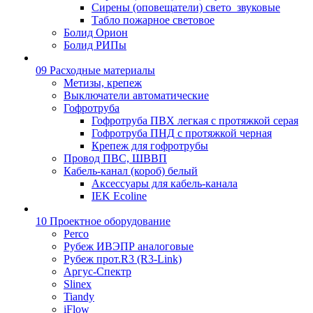
Сирены (оповещатели) свето_звуковые
Табло пожарное световое
Болид Орион
Болид РИПы
09 Расходные материалы
Метизы, крепеж
Выключатели автоматические
Гофротруба
Гофротруба ПВХ легкая с протяжкой серая
Гофротруба ПНД с протяжкой черная
Крепеж для гофротрубы
Провод ПВС, ШВВП
Кабель-канал (короб) белый
Аксессуары для кабель-канала
IEK Ecoline
10 Проектное оборудование
Perco
Рубеж ИВЭПР аналоговые
Рубеж прот.R3 (R3-Link)
Аргус-Спектр
Slinex
Tiandy
iFlow