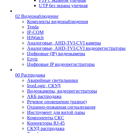
FTP с экраном уличная
UTP без экрана уличная
02 Видеонаблюдение
Комплекты видеонаблюдения
Tenda
IP-COM
HiWatch
Аналоговые, AHD-TVI-CVI камеры
Аналоговые, AHD-TVI-CVI видеорегистраторы
Цифровые (IP) видеокамеры
Ezviz
Цифровые IP видеорегистраторы
00 Распродажа
Аварийные светильники
IronLogic, СКУД
Видеокамеры, видеорегистраторы
АКБ распродажа
Речевое оповещение (разное)
Охранно-пожарная сигнализация
Инструмент для витой пары
Компоненты СКС
Коннекторы RJ-45
СКУД распродажа