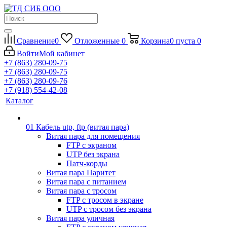
Сравнение
0
Отложенные
0
Корзина
0
пуста
0
Войти
Мой кабинет
+7 (863) 280-09-75
+7 (863) 280-09-75
+7 (863) 280-09-76
+7 (918) 554-42-08
Каталог
01 Кабель utp, ftp (витая пара)
Витая пара для помещения
FTP с экраном
UTP без экрана
Патч-корды
Витая пара Паритет
Витая пара с питанием
Витая пара с тросом
FTP с тросом в экране
UTP с тросом без экрана
Витая пара уличная