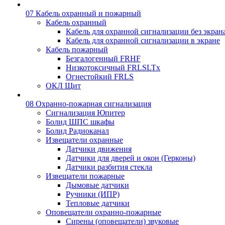
07 Кабель охранный и пожарный
Кабель охранный
Кабель для охранной сигнализации без экран
Кабель для охранной сигнализации в экране
Кабель пожарный
Безгалогенный FRHF
Низкотоксичный FRLSLTx
Огнестойкий FRLS
ОКЛ Щит
08 Охранно-пожарная сигнализация
Сигнализация Юпитер
Болид ШПС шкафы
Болид Радиоканал
Извещатели охранные
Датчики движения
Датчики для дверей и окон (Герконы)
Датчики разбития стекла
Извещатели пожарные
Дымовые датчики
Ручники (ИПР)
Тепловые датчики
Оповещатели охранно-пожарные
Сирены (оповещатели) звуковые