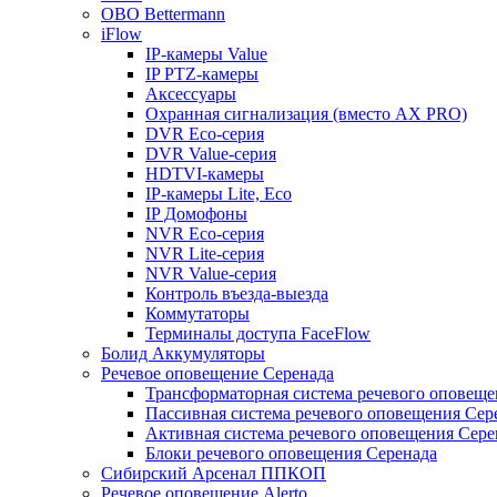
OBO Bettermann
iFlow
IP-камеры Value
IP PTZ-камеры
Аксессуары
Охранная сигнализация (вместо AX PRO)
DVR Eco-серия
DVR Value-серия
HDTVI-камеры
IP-камеры Lite, Eco
IP Домофоны
NVR Eco-серия
NVR Lite-серия
NVR Value-серия
Контроль въезда-выезда
Коммутаторы
Терминалы доступа FaceFlow
Болид Аккумуляторы
Речевое оповещение Серенада
Трансформаторная система речевого оповеще
Пассивная система речевого оповещения Сер
Активная система речевого оповещения Сере
Блоки речевого оповещения Серенада
Сибирский Арсенал ППКОП
Речевое оповещение Alerto