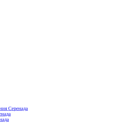
ния Серенада
енада
нада