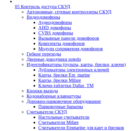
05 Контроль доступа СКУД
Автономные, сетевые контроллеры СКУД
Видеодомофоны
Аудиодомофоны
AHD домофоны
CVBS домофоны
Вызывные панели домофонов
Комплекты домофонов
Модули сопряжения домофонов
Гибкие переходы
Дверные доводчики notedo
Идентификаторы (пульты, карты, брелки, ключи)
Дубликаторы электронных ключей
Карты, брелки Em_marine
Карты, брелки Mifare
Ключи-таблетки Dallas_TM
Кнопки выхода
Кодонаборные клавиатуры
Дорожно-парковочное оборудование
Парковочные барьеры
Считыватели СКУД
Настольные считыватели
Считыватели Mifare
Считыватели Emmarine для карт и брелков