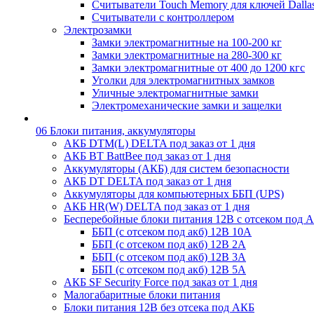
Считыватели Touch Memory для ключей Dalla
Считыватели с контроллером
Электрозамки
Замки электромагнитные на 100-200 кг
Замки электромагнитные на 280-300 кг
Замки электромагнитные от 400 до 1200 кгс
Уголки для электромагнитных замков
Уличные электромагнитные замки
Электромеханические замки и защелки
06 Блоки питания, аккумуляторы
АКБ DTM(L) DELTA под заказ от 1 дня
АКБ BT BattBee под заказ от 1 дня
Аккумуляторы (АКБ) для систем безопасности
АКБ DT DELTA под заказ от 1 дня
Аккумуляторы для компьютерных ББП (UPS)
АКБ HR(W) DELTA под заказ от 1 дня
Бесперебойные блоки питания 12В с отсеком под 
ББП (с отсеком под акб) 12В 10А
ББП (с отсеком под акб) 12В 2А
ББП (с отсеком под акб) 12В 3А
ББП (с отсеком под акб) 12В 5А
АКБ SF Security Force под заказ от 1 дня
Малогабаритные блоки питания
Блоки питания 12В без отсека под АКБ