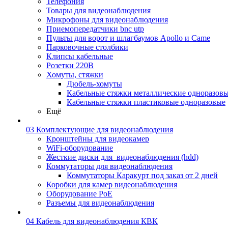
Телефония
Товары для видеонаблюдения
Микрофоны для видеонаблюдения
Приемопередатчики bnc utp
Пульты для ворот и шлагбаумов Apollo и Came
Парковочные столбики
Клипсы кабельные
Розетки 220В
Хомуты, стяжки
Дюбель-хомуты
Кабельные стяжки металлические одноразов
Кабельные стяжки пластиковые одноразовые
Ещё
03 Комплектующие для видеонаблюдения
Кронштейны для видеокамер
WiFi-оборудование
Жесткие диски для_видеонаблюдения (hdd)
Коммутаторы для видеонаблюдения
Коммутаторы Каракурт под заказ от 2 дней
Коробки для камер видеонаблюдения
Оборудование PoE
Разъемы для видеонаблюдения
04 Кабель для видеонаблюдения КВК