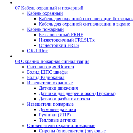
07 Кабель охранный и пожарный
Кабель охранный
Кабель для охранной сигнализации без экран
Кабель для охранной сигнализации в экране
Кабель пожарный
Безгалогенный FRHF
Низкотоксичный FRLSLTx
Огнестойкий FRLS
ОКЛ Щит
08 Охранно-пожарная сигнализация
Сигнализация Юпитер
Болид ШПС шкафы
Болид Радиоканал
Извещатели охранные
Датчики движения
Датчики для дверей и окон (Герконы)
Датчики разбития стекла
Извещатели пожарные
Дымовые датчики
Ручники (ИПР)
Тепловые датчики
Оповещатели охранно-пожарные
Сирены (оповещатели) звуковые