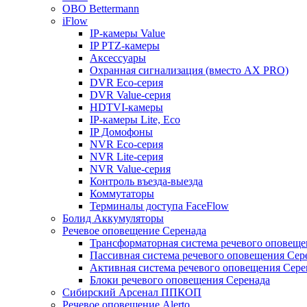
OBO Bettermann
iFlow
IP-камеры Value
IP PTZ-камеры
Аксессуары
Охранная сигнализация (вместо AX PRO)
DVR Eco-серия
DVR Value-серия
HDTVI-камеры
IP-камеры Lite, Eco
IP Домофоны
NVR Eco-серия
NVR Lite-серия
NVR Value-серия
Контроль въезда-выезда
Коммутаторы
Терминалы доступа FaceFlow
Болид Аккумуляторы
Речевое оповещение Серенада
Трансформаторная система речевого оповеще
Пассивная система речевого оповещения Сер
Активная система речевого оповещения Сере
Блоки речевого оповещения Серенада
Сибирский Арсенал ППКОП
Речевое оповещение Alerto