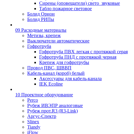
Сирены (оповещатели) свето_звуковые
Табло пожарное световое
Болид Орион
Болид РИПы
09 Расходные материалы
Метизы, крепеж
Выключатели автоматические
Гофротруба
Гофротруба ПВХ легкая с протяжкой серая
Гофротруба ПНД с протяжкой черная
Крепеж для гофротрубы
Провод ПВС, ШВВП
Кабель-канал (короб) белый
Аксессуары для кабель-канала
IEK Ecoline
10 Проектное оборудование
Perco
Рубеж ИВЭПР аналоговые
Рубеж прот.R3 (R3-Link)
Аргус-Спектр
Slinex
Tiandy
iFlow