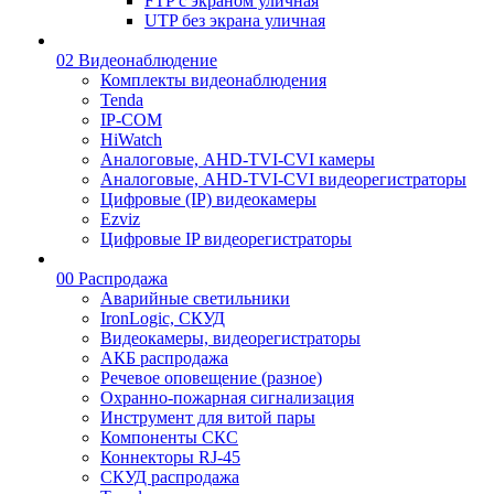
FTP с экраном уличная
UTP без экрана уличная
02 Видеонаблюдение
Комплекты видеонаблюдения
Tenda
IP-COM
HiWatch
Аналоговые, AHD-TVI-CVI камеры
Аналоговые, AHD-TVI-CVI видеорегистраторы
Цифровые (IP) видеокамеры
Ezviz
Цифровые IP видеорегистраторы
00 Распродажа
Аварийные светильники
IronLogic, СКУД
Видеокамеры, видеорегистраторы
АКБ распродажа
Речевое оповещение (разное)
Охранно-пожарная сигнализация
Инструмент для витой пары
Компоненты СКС
Коннекторы RJ-45
СКУД распродажа