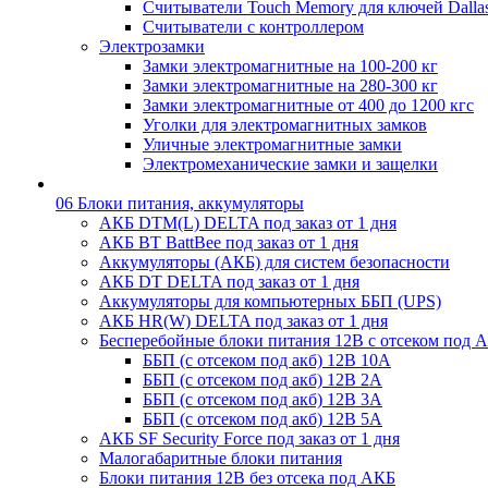
Считыватели Touch Memory для ключей Dalla
Считыватели с контроллером
Электрозамки
Замки электромагнитные на 100-200 кг
Замки электромагнитные на 280-300 кг
Замки электромагнитные от 400 до 1200 кгс
Уголки для электромагнитных замков
Уличные электромагнитные замки
Электромеханические замки и защелки
06 Блоки питания, аккумуляторы
АКБ DTM(L) DELTA под заказ от 1 дня
АКБ BT BattBee под заказ от 1 дня
Аккумуляторы (АКБ) для систем безопасности
АКБ DT DELTA под заказ от 1 дня
Аккумуляторы для компьютерных ББП (UPS)
АКБ HR(W) DELTA под заказ от 1 дня
Бесперебойные блоки питания 12В с отсеком под 
ББП (с отсеком под акб) 12В 10А
ББП (с отсеком под акб) 12В 2А
ББП (с отсеком под акб) 12В 3А
ББП (с отсеком под акб) 12В 5А
АКБ SF Security Force под заказ от 1 дня
Малогабаритные блоки питания
Блоки питания 12В без отсека под АКБ