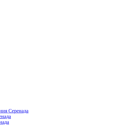
ния Серенада
енада
нада