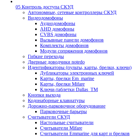
05 Контроль доступа СКУД
Автономные, сетевые контроллеры СКУД
Видеодомофоны
Аудиодомофоны
AHD домофоны
CVBS домофоны
Вызывные панели домофонов
Комплекты домофонов
Модули сопряжения домофонов
Гибкие переходы
Дверные доводчики notedo
Идентификаторы (пульты, карты, брелки, ключи)
Дубликаторы электронных ключей
Карты, брелки Em_marine
Карты, брелки Mifare
Ключи-таблетки Dallas_TM
Кнопки выхода
Кодонаборные клавиатуры
Дорожно-парковочное оборудование
Парковочные барьеры
Считыватели СКУД
Настольные считыватели
Считыватели Mifare
Считыватели Emmarine для карт и брелков