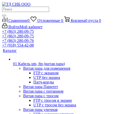
Сравнение
0
Отложенные
0
Корзина
0
пуста
0
Войти
Мой кабинет
+7 (863) 280-09-75
+7 (863) 280-09-75
+7 (863) 280-09-76
+7 (918) 554-42-08
Каталог
01 Кабель utp, ftp (витая пара)
Витая пара для помещения
FTP с экраном
UTP без экрана
Патч-корды
Витая пара Паритет
Витая пара с питанием
Витая пара с тросом
FTP с тросом в экране
UTP с тросом без экрана
Витая пара уличная