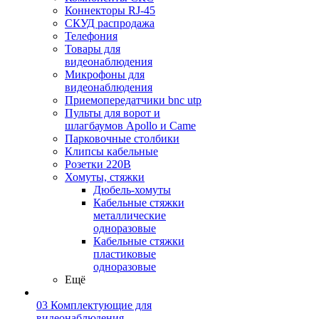
Коннекторы RJ-45
СКУД распродажа
Телефония
Товары для
видеонаблюдения
Микрофоны для
видеонаблюдения
Приемопередатчики bnc utp
Пульты для ворот и
шлагбаумов Apollo и Came
Парковочные столбики
Клипсы кабельные
Розетки 220В
Хомуты, стяжки
Дюбель-хомуты
Кабельные стяжки
металлические
одноразовые
Кабельные стяжки
пластиковые
одноразовые
Ещё
03 Комплектующие для
видеонаблюдения