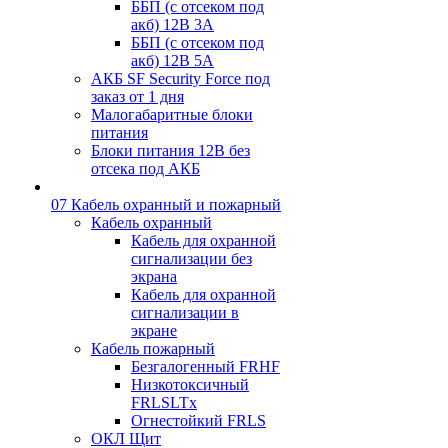
ББП (с отсеком под
акб) 12В 3А
ББП (с отсеком под
акб) 12В 5А
АКБ SF Security Force под
заказ от 1 дня
Малогабаритные блоки
питания
Блоки питания 12В без
отсека под АКБ
07 Кабель охранный и пожарный
Кабель охранный
Кабель для охранной
сигнализации без
экрана
Кабель для охранной
сигнализации в
экране
Кабель пожарный
Безгалогенный FRHF
Низкотоксичный
FRLSLTx
Огнестойкий FRLS
ОКЛ Щит