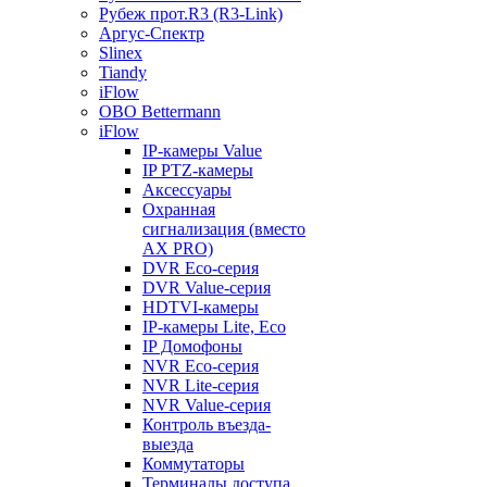
Рубеж прот.R3 (R3-Link)
Аргус-Спектр
Slinex
Tiandy
iFlow
OBO Bettermann
iFlow
IP-камеры Value
IP PTZ-камеры
Аксессуары
Охранная
сигнализация (вместо
AX PRO)
DVR Eco-серия
DVR Value-серия
HDTVI-камеры
IP-камеры Lite, Eco
IP Домофоны
NVR Eco-серия
NVR Lite-серия
NVR Value-серия
Контроль въезда-
выезда
Коммутаторы
Терминалы доступа