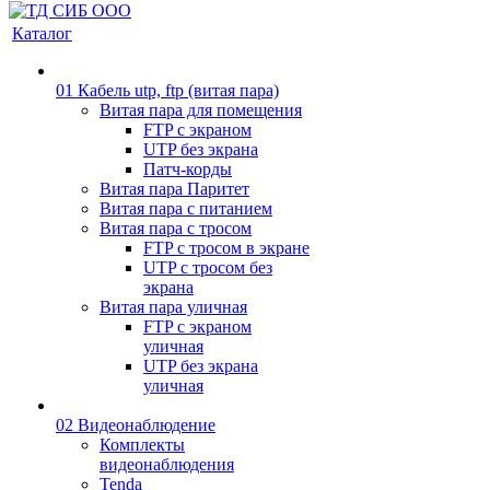
Каталог
01 Кабель utp, ftp (витая пара)
Витая пара для помещения
FTP с экраном
UTP без экрана
Патч-корды
Витая пара Паритет
Витая пара с питанием
Витая пара с тросом
FTP с тросом в экране
UTP с тросом без
экрана
Витая пара уличная
FTP с экраном
уличная
UTP без экрана
уличная
02 Видеонаблюдение
Комплекты
видеонаблюдения
Tenda