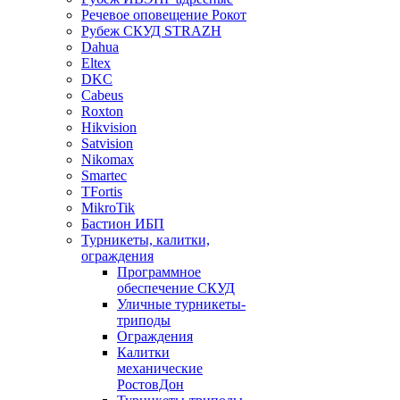
Речевое оповещение Рокот
Рубеж СКУД STRAZH
Dahua
Eltex
DKC
Cabeus
Roxton
Hikvision
Satvision
Nikomax
Smartec
TFortis
MikroTik
Бастион ИБП
Турникеты, калитки,
ограждения
Программное
обеспечение СКУД
Уличные турникеты-
триподы
Ограждения
Калитки
механические
РостовДон