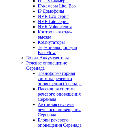
HDTVI-камеры
IP-камеры Lite, Eco
IP Домофоны
NVR Eco-серия
NVR Lite-серия
NVR Value-серия
Контроль въезда-
выезда
Коммутаторы
Терминалы доступа
FaceFlow
Болид Аккумуляторы
Речевое оповещение
Серенада
Трансформаторная
система речевого
оповещения Серенада
Пассивная система
речевого оповещения
Серенада
Активная система
речевого оповещения
Серенада
Блоки речевого
оповещения Серенада