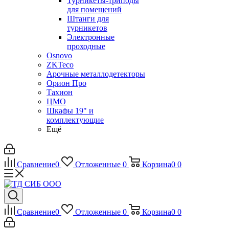
Турникеты-триподы
для помещений
Штанги для
турникетов
Электронные
проходные
Osnovo
ZKTeco
Арочные металлодетекторы
Орион Про
Тахион
ЦМО
Шкафы 19" и
комплектующие
Ещё
Сравнение
0
Отложенные
0
Корзина
0
0
Сравнение
0
Отложенные
0
Корзина
0
0