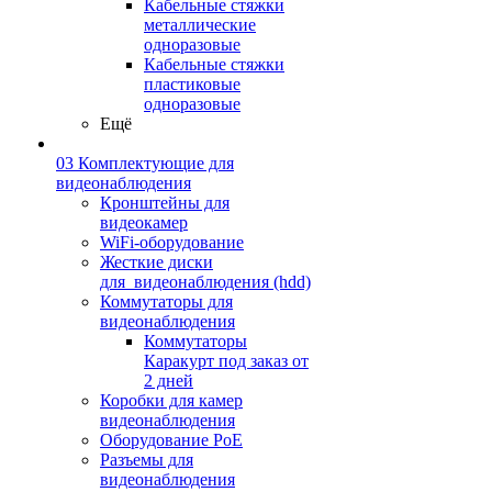
Кабельные стяжки
металлические
одноразовые
Кабельные стяжки
пластиковые
одноразовые
Ещё
03 Комплектующие для
видеонаблюдения
Кронштейны для
видеокамер
WiFi-оборудование
Жесткие диски
для_видеонаблюдения (hdd)
Коммутаторы для
видеонаблюдения
Коммутаторы
Каракурт под заказ от
2 дней
Коробки для камер
видеонаблюдения
Оборудование PoE
Разъемы для
видеонаблюдения