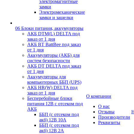
электромагнитные
замки
Электромеханические
замки и защелки
06 Блоки питания, аккумуляторы
АКБ DTM(L) DELTA под
заказ от 1 дня
АКБ BT BattBee под заказ
от 1 дня
Аккумуляторы (АКБ) для
систем безопасности
АКБ DT DELTA под заказ
от 1 дня
Аккумуляторы для
компьютерных ББП (UPS)
АКБ HR(W) DELTA под
заказ от 1 дня
О компании
Бесперебойные блоки
питания 12В с отсеком под
О нас
АКБ
Отзывы
Н
ББП (с отсеком под
Производители
акб) 12В 10А
Реквизиты
ББП (с отсеком под
акб) 12В 2А