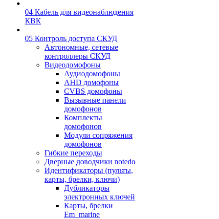
04 Кабель для видеонаблюдения
КВК
05 Контроль доступа СКУД
Автономные, сетевые
контроллеры СКУД
Видеодомофоны
Аудиодомофоны
AHD домофоны
CVBS домофоны
Вызывные панели
домофонов
Комплекты
домофонов
Модули сопряжения
домофонов
Гибкие переходы
Дверные доводчики notedo
Идентификаторы (пульты,
карты, брелки, ключи)
Дубликаторы
электронных ключей
Карты, брелки
Em_marine