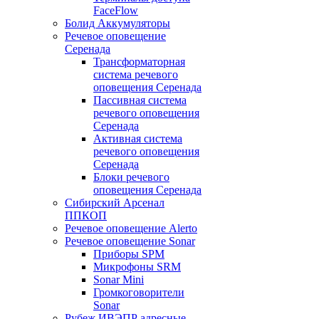
FaceFlow
Болид Аккумуляторы
Речевое оповещение
Серенада
Трансформаторная
система речевого
оповещения Серенада
Пассивная система
речевого оповещения
Серенада
Активная система
речевого оповещения
Серенада
Блоки речевого
оповещения Серенада
Сибирский Арсенал
ППКОП
Речевое оповещение Alerto
Речевое оповещение Sonar
Приборы SPM
Микрофоны SRM
Sonar Mini
Громкоговорители
Sonar
Рубеж ИВЭПР адресные