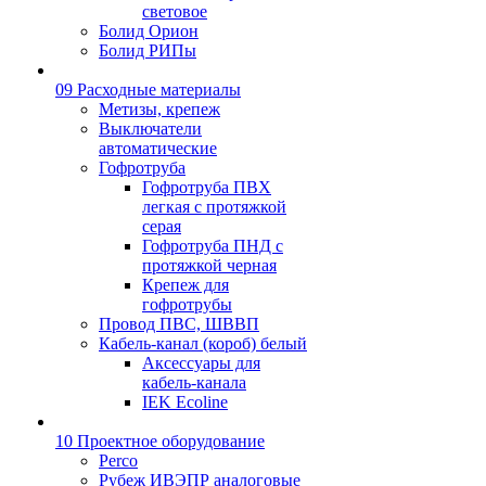
световое
Болид Орион
Болид РИПы
09 Расходные материалы
Метизы, крепеж
Выключатели
автоматические
Гофротруба
Гофротруба ПВХ
легкая с протяжкой
серая
Гофротруба ПНД с
протяжкой черная
Крепеж для
гофротрубы
Провод ПВС, ШВВП
Кабель-канал (короб) белый
Аксессуары для
кабель-канала
IEK Ecoline
10 Проектное оборудование
Perco
Рубеж ИВЭПР аналоговые