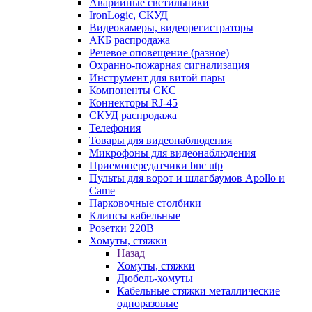
Аварийные светильники
IronLogic, СКУД
Видеокамеры, видеорегистраторы
АКБ распродажа
Речевое оповещение (разное)
Охранно-пожарная сигнализация
Инструмент для витой пары
Компоненты СКС
Коннекторы RJ-45
СКУД распродажа
Телефония
Товары для видеонаблюдения
Микрофоны для видеонаблюдения
Приемопередатчики bnc utp
Пульты для ворот и шлагбаумов Apollo и
Came
Парковочные столбики
Клипсы кабельные
Розетки 220В
Хомуты, стяжки
Назад
Хомуты, стяжки
Дюбель-хомуты
Кабельные стяжки металлические
одноразовые