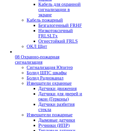
Кабель для охранной
сигнализации в
экране
Кабель пожарный
Безгалогенный FRHF
Низкотоксичный
FRLSLTx
Огнестойкий FRLS
ОКЛ Щит
08 Охранно-пожарная
сигнализация
Сигнализация Юпитер
Болид ШПС шкафы
Болид Радиоканал
Извещатели охранные
Датчики движения
Датчики для дверей и
окон (Герконы)
Датчики разбития
стекла
Извещатели пожарные
Дымовые датчики
Ручники (ИПР)
Тепловые датчики