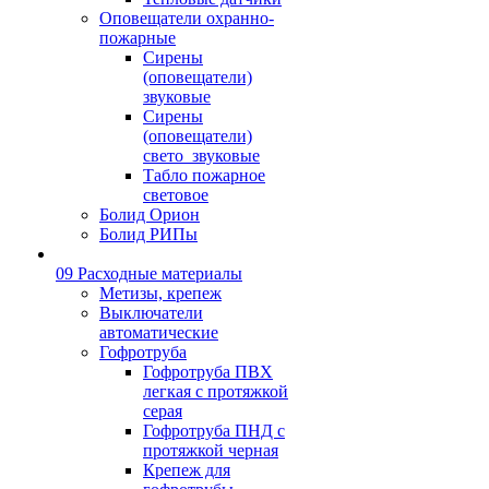
Оповещатели охранно-
пожарные
Сирены
(оповещатели)
звуковые
Сирены
(оповещатели)
свето_звуковые
Табло пожарное
световое
Болид Орион
Болид РИПы
09 Расходные материалы
Метизы, крепеж
Выключатели
автоматические
Гофротруба
Гофротруба ПВХ
легкая с протяжкой
серая
Гофротруба ПНД с
протяжкой черная
Крепеж для