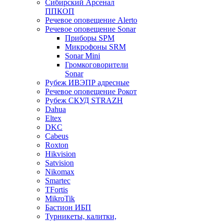
Сибирский Арсенал
ППКОП
Речевое оповещение Alerto
Речевое оповещение Sonar
Приборы SPM
Микрофоны SRM
Sonar Mini
Громкоговорители
Sonar
Рубеж ИВЭПР адресные
Речевое оповещение Рокот
Рубеж СКУД STRAZH
Dahua
Eltex
DKC
Cabeus
Roxton
Hikvision
Satvision
Nikomax
Smartec
TFortis
MikroTik
Бастион ИБП
Турникеты, калитки,