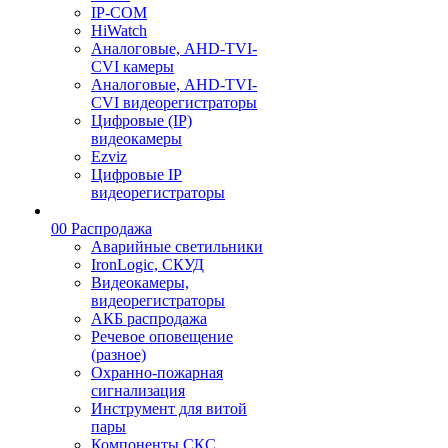
IP-COM
HiWatch
Аналоговые, AHD-TVI-
CVI камеры
Аналоговые, AHD-TVI-
CVI видеорегистраторы
Цифровые (IP)
видеокамеры
Ezviz
Цифровые IP
видеорегистраторы
00 Распродажа
Аварийные светильники
IronLogic, СКУД
Видеокамеры,
видеорегистраторы
АКБ распродажа
Речевое оповещение
(разное)
Охранно-пожарная
сигнализация
Инструмент для витой
пары
Компоненты СКС