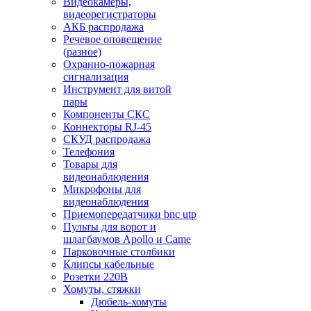
Видеокамеры,
видеорегистраторы
АКБ распродажа
Речевое оповещение
(разное)
Охранно-пожарная
сигнализация
Инструмент для витой
пары
Компоненты СКС
Коннекторы RJ-45
СКУД распродажа
Телефония
Товары для
видеонаблюдения
Микрофоны для
видеонаблюдения
Приемопередатчики bnc utp
Пульты для ворот и
шлагбаумов Apollo и Came
Парковочные столбики
Клипсы кабельные
Розетки 220В
Хомуты, стяжки
Дюбель-хомуты