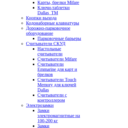
Карты, брелки Mifare
Ключи-таблетки
Dallas_TM
Кнопки выхода
Кодонаборные клавиатуры
Дорожно-парковочное
оборудование
Парковочные барьеры
Считыватели СКУД
Настольные
считыватели
Считыватели Mifare
Считыватели
Emmarine для карт и
брелков
Считыватели Touch
Memory для ключей
Dallas
Считыватели с
контроллером
Электрозамки
Замки
электромагнитные на
100-200 кг
Замки