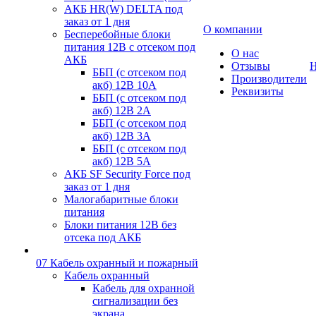
АКБ HR(W) DELTA под
заказ от 1 дня
О компании
Бесперебойные блоки
питания 12В с отсеком под
О нас
АКБ
Отзывы
Н
ББП (с отсеком под
Производители
акб) 12В 10А
Реквизиты
ББП (с отсеком под
акб) 12В 2А
ББП (с отсеком под
акб) 12В 3А
ББП (с отсеком под
акб) 12В 5А
АКБ SF Security Force под
заказ от 1 дня
Малогабаритные блоки
питания
Блоки питания 12В без
отсека под АКБ
07 Кабель охранный и пожарный
Кабель охранный
Кабель для охранной
сигнализации без
экрана