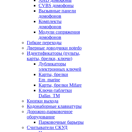
AHD домофоны
CVBS домофоны
Вызывные панели
домофонов
Комплекты
домофонов
Модули сопряжения
домофонов
Гибкие переходы
Дверные доводчики notedo
Идентификаторы (пульты,
карты, брелки, ключи)
Дубликаторы
электронных ключей
Карты, брелки
Em_marine
Карты, брелки Mifare
Ключи-таблетки
Dallas_TM
Кнопки выхода
Кодонаборные клавиатуры
Дорожно-парковочное
оборудование
Парковочные барьеры
Считыватели СКУД