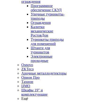
ограждения
Программное
обеспечение СКУД
Уличные турникеты-
триподы
Ограждения
Калитки
механические
РостовДон
Турникеты-триподы
для помещений
Штанги для
турникетов
Электронные
проходные
Osnovo
ZKTeco
Арочные металлодетекторы
Орион Про
Тахион
ЦМО
Шкафы 19" и
комплектующие
Ещё