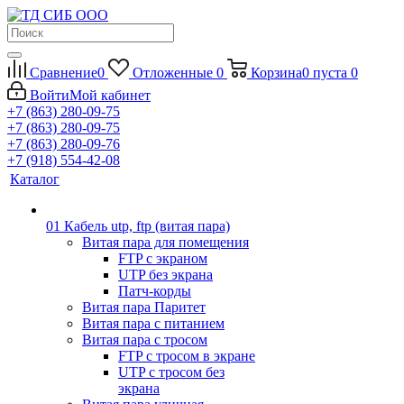
Сравнение
0
Отложенные
0
Корзина
0
пуста
0
Войти
Мой кабинет
+7 (863) 280-09-75
+7 (863) 280-09-75
+7 (863) 280-09-76
+7 (918) 554-42-08
Каталог
01 Кабель utp, ftp (витая пара)
Витая пара для помещения
FTP с экраном
UTP без экрана
Патч-корды
Витая пара Паритет
Витая пара с питанием
Витая пара с тросом
FTP с тросом в экране
UTP с тросом без
экрана