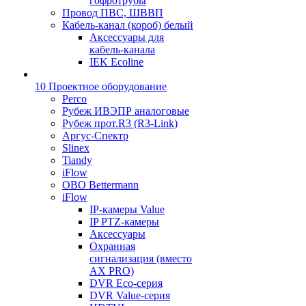
гофротрубы
Провод ПВС, ШВВП
Кабель-канал (короб) белый
Аксессуары для
кабель-канала
IEK Ecoline
10 Проектное оборудование
Perco
Рубеж ИВЭПР аналоговые
Рубеж прот.R3 (R3-Link)
Аргус-Спектр
Slinex
Tiandy
iFlow
OBO Bettermann
iFlow
IP-камеры Value
IP PTZ-камеры
Аксессуары
Охранная
сигнализация (вместо
AX PRO)
DVR Eco-серия
DVR Value-серия