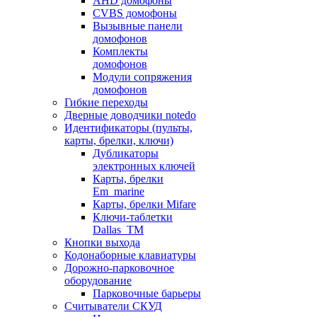
AHD домофоны
CVBS домофоны
Вызывные панели
домофонов
Комплекты
домофонов
Модули сопряжения
домофонов
Гибкие переходы
Дверные доводчики notedo
Идентификаторы (пульты,
карты, брелки, ключи)
Дубликаторы
электронных ключей
Карты, брелки
Em_marine
Карты, брелки Mifare
Ключи-таблетки
Dallas_TM
Кнопки выхода
Кодонаборные клавиатуры
Дорожно-парковочное
оборудование
Парковочные барьеры
Считыватели СКУД