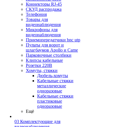
Коннекторы RJ-45
СКУД распродажа
Телефония
Товары для
видеонаблюдения
Микрофоны для
видеонаблюдения
Приемопередатчики bnc utp
Пульты для ворот и
шлагбаумов Apollo и Came
Парковочные столбики
Клипсы кабельные
Розетки 220В
Хомуты, стяжки
Дюбель-хомуты
Кабельные стяжки
металлические
одноразовые
Кабельные стяжки
пластиковые
одноразовые
Ещё
03 Комплектующие для
видеонаблюдения