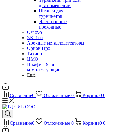
Турникеты-триподы
для помещений
Штанги для
турникетов
Электронные
проходные
Osnovo
ZKTeco
Арочные металлодетекторы
Орион Про
Тахион
ЦМО
Шкафы 19" и
комплектующие
Ещё
Сравнение
0
Отложенные
0
Корзина
0
0
Сравнение
0
Отложенные
0
Корзина
0
0