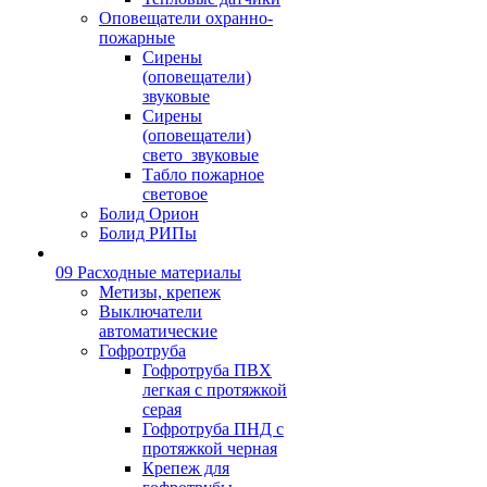
Оповещатели охранно-
пожарные
Сирены
(оповещатели)
звуковые
Сирены
(оповещатели)
свето_звуковые
Табло пожарное
световое
Болид Орион
Болид РИПы
09 Расходные материалы
Метизы, крепеж
Выключатели
автоматические
Гофротруба
Гофротруба ПВХ
легкая с протяжкой
серая
Гофротруба ПНД с
протяжкой черная
Крепеж для