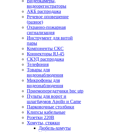
Видеокамеры,
видеорегистраторы
АКБ распродажа
Речевое оповещение
(разное)
Охранно-пожарная
сигнализация
Инструмент для витой
пары
Компоненты СКС
Коннекторы RJ-45
СКУД распродажа
Телефония
Товары для
видеонаблюдения
Микрофоны для
видеонаблюдения
Приемопередатчики bnc utp
Пульты для ворот и
шлагбаумов Apollo и Came
Парковочные столбики
Клипсы кабельные
Розетки 220В
Хомуты, стяжки
Дюбель-хомуты