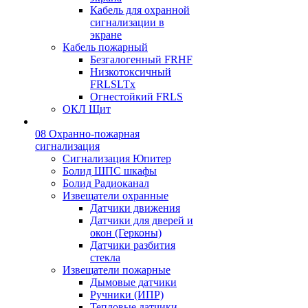
Кабель для охранной
сигнализации в
экране
Кабель пожарный
Безгалогенный FRHF
Низкотоксичный
FRLSLTx
Огнестойкий FRLS
ОКЛ Щит
08 Охранно-пожарная
сигнализация
Сигнализация Юпитер
Болид ШПС шкафы
Болид Радиоканал
Извещатели охранные
Датчики движения
Датчики для дверей и
окон (Герконы)
Датчики разбития
стекла
Извещатели пожарные
Дымовые датчики
Ручники (ИПР)
Тепловые датчики