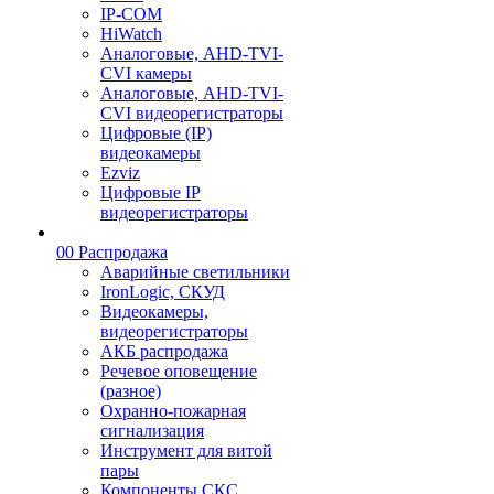
IP-COM
HiWatch
Аналоговые, AHD-TVI-
CVI камеры
Аналоговые, AHD-TVI-
CVI видеорегистраторы
Цифровые (IP)
видеокамеры
Ezviz
Цифровые IP
видеорегистраторы
00 Распродажа
Аварийные светильники
IronLogic, СКУД
Видеокамеры,
видеорегистраторы
АКБ распродажа
Речевое оповещение
(разное)
Охранно-пожарная
сигнализация
Инструмент для витой
пары
Компоненты СКС