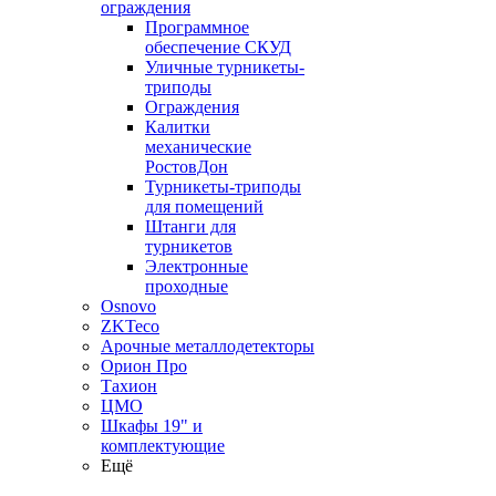
ограждения
Программное
обеспечение СКУД
Уличные турникеты-
триподы
Ограждения
Калитки
механические
РостовДон
Турникеты-триподы
для помещений
Штанги для
турникетов
Электронные
проходные
Osnovo
ZKTeco
Арочные металлодетекторы
Орион Про
Тахион
ЦМО
Шкафы 19" и
комплектующие
Ещё