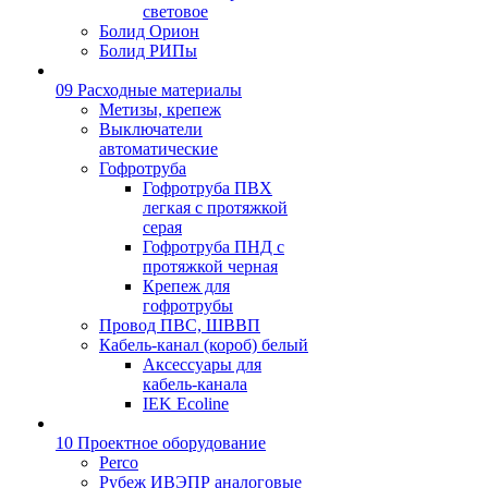
световое
Болид Орион
Болид РИПы
09 Расходные материалы
Метизы, крепеж
Выключатели
автоматические
Гофротруба
Гофротруба ПВХ
легкая с протяжкой
серая
Гофротруба ПНД с
протяжкой черная
Крепеж для
гофротрубы
Провод ПВС, ШВВП
Кабель-канал (короб) белый
Аксессуары для
кабель-канала
IEK Ecoline
10 Проектное оборудование
Perco
Рубеж ИВЭПР аналоговые