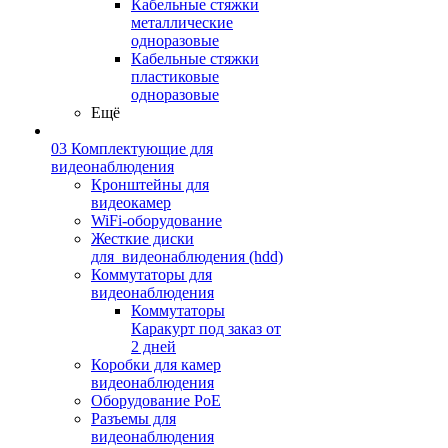
Кабельные стяжки
металлические
одноразовые
Кабельные стяжки
пластиковые
одноразовые
Ещё
03 Комплектующие для
видеонаблюдения
Кронштейны для
видеокамер
WiFi-оборудование
Жесткие диски
для_видеонаблюдения (hdd)
Коммутаторы для
видеонаблюдения
Коммутаторы
Каракурт под заказ от
2 дней
Коробки для камер
видеонаблюдения
Оборудование PoE
Разъемы для
видеонаблюдения