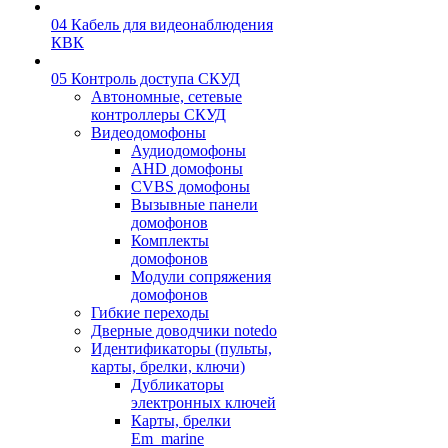
04 Кабель для видеонаблюдения
КВК
05 Контроль доступа СКУД
Автономные, сетевые
контроллеры СКУД
Видеодомофоны
Аудиодомофоны
AHD домофоны
CVBS домофоны
Вызывные панели
домофонов
Комплекты
домофонов
Модули сопряжения
домофонов
Гибкие переходы
Дверные доводчики notedo
Идентификаторы (пульты,
карты, брелки, ключи)
Дубликаторы
электронных ключей
Карты, брелки
Em_marine