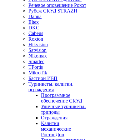
Речевое оповещение Рокот
Рубеж СКУД STRAZH
Dahua
Eltex
DKC
Cabeus
Roxton
Hikvision
Satvision
Nikomax
Smartec
TFortis
MikroTik
Бастион ИБП
Турникеты, калитки,
ограждения
Программное
обеспечение СКУД
Уличные турникеты-
триподы
Ограждения
Калитки
механические
РостовДон