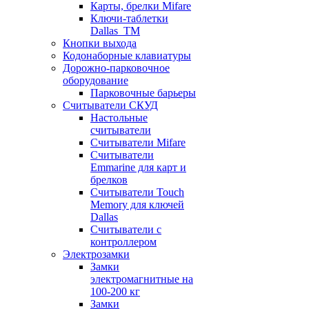
Карты, брелки Mifare
Ключи-таблетки
Dallas_TM
Кнопки выхода
Кодонаборные клавиатуры
Дорожно-парковочное
оборудование
Парковочные барьеры
Считыватели СКУД
Настольные
считыватели
Считыватели Mifare
Считыватели
Emmarine для карт и
брелков
Считыватели Touch
Memory для ключей
Dallas
Считыватели с
контроллером
Электрозамки
Замки
электромагнитные на
100-200 кг
Замки