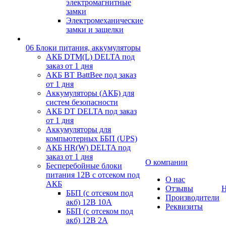
электромагнитные
замки
Электромеханические
замки и защелки
06 Блоки питания, аккумуляторы
АКБ DTM(L) DELTA под
заказ от 1 дня
АКБ BT BattBee под заказ
от 1 дня
Аккумуляторы (АКБ) для
систем безопасности
АКБ DT DELTA под заказ
от 1 дня
Аккумуляторы для
компьютерных ББП (UPS)
АКБ HR(W) DELTA под
заказ от 1 дня
О компании
Бесперебойные блоки
питания 12В с отсеком под
О нас
АКБ
Отзывы
Н
ББП (с отсеком под
Производители
акб) 12В 10А
Реквизиты
ББП (с отсеком под
акб) 12В 2А