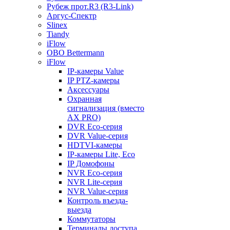
Рубеж прот.R3 (R3-Link)
Аргус-Спектр
Slinex
Tiandy
iFlow
OBO Bettermann
iFlow
IP-камеры Value
IP PTZ-камеры
Аксессуары
Охранная
сигнализация (вместо
AX PRO)
DVR Eco-серия
DVR Value-серия
HDTVI-камеры
IP-камеры Lite, Eco
IP Домофоны
NVR Eco-серия
NVR Lite-серия
NVR Value-серия
Контроль въезда-
выезда
Коммутаторы
Терминалы доступа