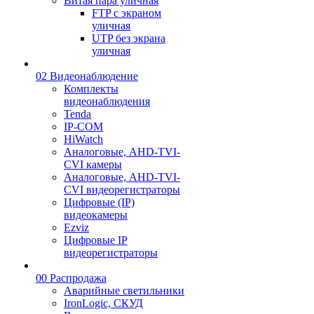
Витая пара уличная
FTP с экраном
уличная
UTP без экрана
уличная
02 Видеонаблюдение
Комплекты
видеонаблюдения
Tenda
IP-COM
HiWatch
Аналоговые, AHD-TVI-
CVI камеры
Аналоговые, AHD-TVI-
CVI видеорегистраторы
Цифровые (IP)
видеокамеры
Ezviz
Цифровые IP
видеорегистраторы
00 Распродажа
Аварийные светильники
IronLogic, СКУД