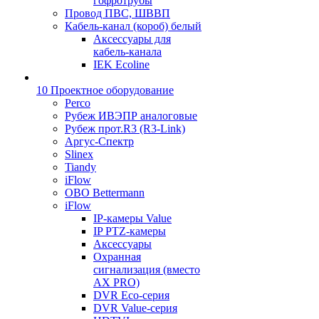
гофротрубы
Провод ПВС, ШВВП
Кабель-канал (короб) белый
Аксессуары для
кабель-канала
IEK Ecoline
10 Проектное оборудование
Perco
Рубеж ИВЭПР аналоговые
Рубеж прот.R3 (R3-Link)
Аргус-Спектр
Slinex
Tiandy
iFlow
OBO Bettermann
iFlow
IP-камеры Value
IP PTZ-камеры
Аксессуары
Охранная
сигнализация (вместо
AX PRO)
DVR Eco-серия
DVR Value-серия