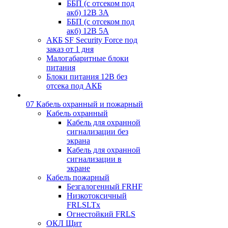
ББП (с отсеком под
акб) 12В 3А
ББП (с отсеком под
акб) 12В 5А
АКБ SF Security Force под
заказ от 1 дня
Малогабаритные блоки
питания
Блоки питания 12В без
отсека под АКБ
07 Кабель охранный и пожарный
Кабель охранный
Кабель для охранной
сигнализации без
экрана
Кабель для охранной
сигнализации в
экране
Кабель пожарный
Безгалогенный FRHF
Низкотоксичный
FRLSLTx
Огнестойкий FRLS
ОКЛ Щит