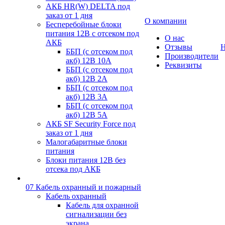
АКБ HR(W) DELTA под
заказ от 1 дня
О компании
Бесперебойные блоки
питания 12В с отсеком под
О нас
АКБ
Отзывы
Н
ББП (с отсеком под
Производители
акб) 12В 10А
Реквизиты
ББП (с отсеком под
акб) 12В 2А
ББП (с отсеком под
акб) 12В 3А
ББП (с отсеком под
акб) 12В 5А
АКБ SF Security Force под
заказ от 1 дня
Малогабаритные блоки
питания
Блоки питания 12В без
отсека под АКБ
07 Кабель охранный и пожарный
Кабель охранный
Кабель для охранной
сигнализации без
экрана