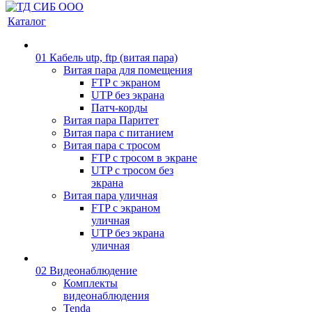
Каталог
01 Кабель utp, ftp (витая пара)
Витая пара для помещения
FTP с экраном
UTP без экрана
Патч-корды
Витая пара Паритет
Витая пара с питанием
Витая пара с тросом
FTP с тросом в экране
UTP с тросом без
экрана
Витая пара уличная
FTP с экраном
уличная
UTP без экрана
уличная
02 Видеонаблюдение
Комплекты
видеонаблюдения
Tenda