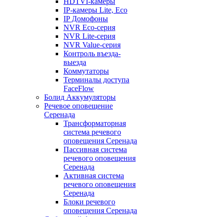
HDTVI-камеры
IP-камеры Lite, Eco
IP Домофоны
NVR Eco-серия
NVR Lite-серия
NVR Value-серия
Контроль въезда-
выезда
Коммутаторы
Терминалы доступа
FaceFlow
Болид Аккумуляторы
Речевое оповещение
Серенада
Трансформаторная
система речевого
оповещения Серенада
Пассивная система
речевого оповещения
Серенада
Активная система
речевого оповещения
Серенада
Блоки речевого
оповещения Серенада