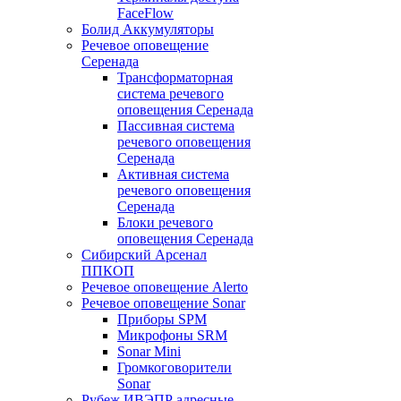
FaceFlow
Болид Аккумуляторы
Речевое оповещение
Серенада
Трансформаторная
система речевого
оповещения Серенада
Пассивная система
речевого оповещения
Серенада
Активная система
речевого оповещения
Серенада
Блоки речевого
оповещения Серенада
Сибирский Арсенал
ППКОП
Речевое оповещение Alerto
Речевое оповещение Sonar
Приборы SPM
Микрофоны SRM
Sonar Mini
Громкоговорители
Sonar
Рубеж ИВЭПР адресные