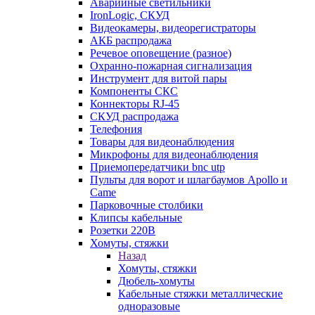
Аварийные светильники
IronLogic, СКУД
Видеокамеры, видеорегистраторы
АКБ распродажа
Речевое оповещение (разное)
Охранно-пожарная сигнализация
Инструмент для витой пары
Компоненты СКС
Коннекторы RJ-45
СКУД распродажа
Телефония
Товары для видеонаблюдения
Микрофоны для видеонаблюдения
Приемопередатчики bnc utp
Пульты для ворот и шлагбаумов Apollo и
Came
Парковочные столбики
Клипсы кабельные
Розетки 220В
Хомуты, стяжки
Назад
Хомуты, стяжки
Дюбель-хомуты
Кабельные стяжки металлические
одноразовые