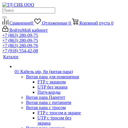
Сравнение
0
Отложенные
0
Корзина
0
пуста
0
Войти
Мой кабинет
+7 (863) 280-09-75
+7 (863) 280-09-75
+7 (863) 280-09-76
+7 (918) 554-42-08
Каталог
01 Кабель utp, ftp (витая пара)
Витая пара для помещения
FTP с экраном
UTP без экрана
Патч-корды
Витая пара Паритет
Витая пара с питанием
Витая пара с тросом
FTP с тросом в экране
UTP с тросом без
экрана