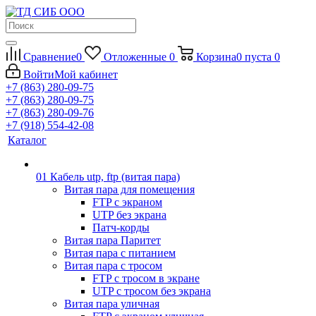
Сравнение
0
Отложенные
0
Корзина
0
пуста
0
Войти
Мой кабинет
+7 (863) 280-09-75
+7 (863) 280-09-75
+7 (863) 280-09-76
+7 (918) 554-42-08
Каталог
01 Кабель utp, ftp (витая пара)
Витая пара для помещения
FTP с экраном
UTP без экрана
Патч-корды
Витая пара Паритет
Витая пара с питанием
Витая пара с тросом
FTP с тросом в экране
UTP с тросом без экрана
Витая пара уличная