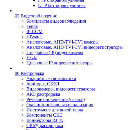
FTP с экраном уличная
UTP без экрана уличная
02 Видеонаблюдение
Комплекты видеонаблюдения
Tenda
IP-COM
HiWatch
Аналоговые, AHD-TVI-CVI камеры
Аналоговые, AHD-TVI-CVI видеорегистраторы
Цифровые (IP) видеокамеры
Ezviz
Цифровые IP видеорегистраторы
00 Распродажа
Аварийные светильники
IronLogic, СКУД
Видеокамеры, видеорегистраторы
АКБ распродажа
Речевое оповещение (разное)
Охранно-пожарная сигнализация
Инструмент для витой пары
Компоненты СКС
Коннекторы RJ-45
СКУД распродажа