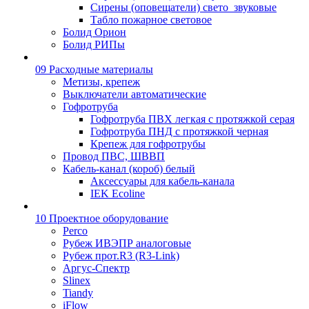
Сирены (оповещатели) свето_звуковые
Табло пожарное световое
Болид Орион
Болид РИПы
09 Расходные материалы
Метизы, крепеж
Выключатели автоматические
Гофротруба
Гофротруба ПВХ легкая с протяжкой серая
Гофротруба ПНД с протяжкой черная
Крепеж для гофротрубы
Провод ПВС, ШВВП
Кабель-канал (короб) белый
Аксессуары для кабель-канала
IEK Ecoline
10 Проектное оборудование
Perco
Рубеж ИВЭПР аналоговые
Рубеж прот.R3 (R3-Link)
Аргус-Спектр
Slinex
Tiandy
iFlow