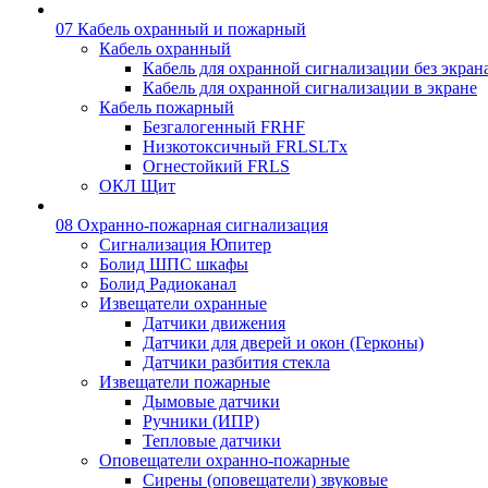
07 Кабель охранный и пожарный
Кабель охранный
Кабель для охранной сигнализации без экран
Кабель для охранной сигнализации в экране
Кабель пожарный
Безгалогенный FRHF
Низкотоксичный FRLSLTx
Огнестойкий FRLS
ОКЛ Щит
08 Охранно-пожарная сигнализация
Сигнализация Юпитер
Болид ШПС шкафы
Болид Радиоканал
Извещатели охранные
Датчики движения
Датчики для дверей и окон (Герконы)
Датчики разбития стекла
Извещатели пожарные
Дымовые датчики
Ручники (ИПР)
Тепловые датчики
Оповещатели охранно-пожарные
Сирены (оповещатели) звуковые