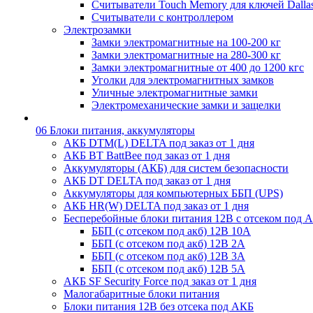
Считыватели Touch Memory для ключей Dalla
Считыватели с контроллером
Электрозамки
Замки электромагнитные на 100-200 кг
Замки электромагнитные на 280-300 кг
Замки электромагнитные от 400 до 1200 кгс
Уголки для электромагнитных замков
Уличные электромагнитные замки
Электромеханические замки и защелки
06 Блоки питания, аккумуляторы
АКБ DTM(L) DELTA под заказ от 1 дня
АКБ BT BattBee под заказ от 1 дня
Аккумуляторы (АКБ) для систем безопасности
АКБ DT DELTA под заказ от 1 дня
Аккумуляторы для компьютерных ББП (UPS)
АКБ HR(W) DELTA под заказ от 1 дня
Бесперебойные блоки питания 12В с отсеком под 
ББП (с отсеком под акб) 12В 10А
ББП (с отсеком под акб) 12В 2А
ББП (с отсеком под акб) 12В 3А
ББП (с отсеком под акб) 12В 5А
АКБ SF Security Force под заказ от 1 дня
Малогабаритные блоки питания
Блоки питания 12В без отсека под АКБ