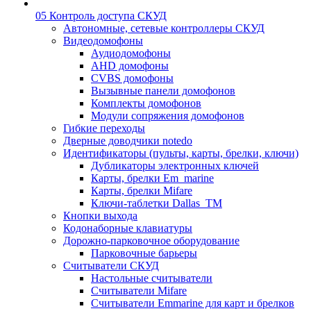
05 Контроль доступа СКУД
Автономные, сетевые контроллеры СКУД
Видеодомофоны
Аудиодомофоны
AHD домофоны
CVBS домофоны
Вызывные панели домофонов
Комплекты домофонов
Модули сопряжения домофонов
Гибкие переходы
Дверные доводчики notedo
Идентификаторы (пульты, карты, брелки, ключи)
Дубликаторы электронных ключей
Карты, брелки Em_marine
Карты, брелки Mifare
Ключи-таблетки Dallas_TM
Кнопки выхода
Кодонаборные клавиатуры
Дорожно-парковочное оборудование
Парковочные барьеры
Считыватели СКУД
Настольные считыватели
Считыватели Mifare
Считыватели Emmarine для карт и брелков