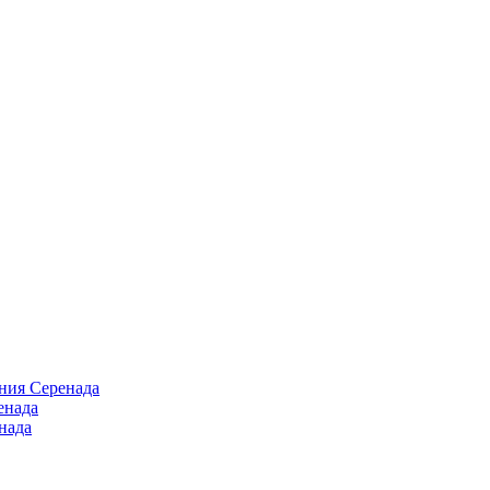
ния Серенада
енада
нада