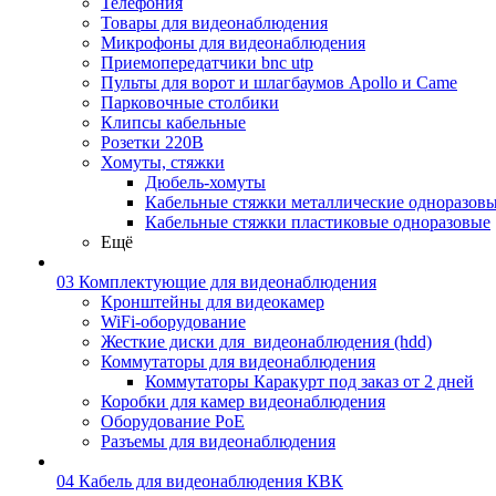
Телефония
Товары для видеонаблюдения
Микрофоны для видеонаблюдения
Приемопередатчики bnc utp
Пульты для ворот и шлагбаумов Apollo и Came
Парковочные столбики
Клипсы кабельные
Розетки 220В
Хомуты, стяжки
Дюбель-хомуты
Кабельные стяжки металлические одноразов
Кабельные стяжки пластиковые одноразовые
Ещё
03 Комплектующие для видеонаблюдения
Кронштейны для видеокамер
WiFi-оборудование
Жесткие диски для_видеонаблюдения (hdd)
Коммутаторы для видеонаблюдения
Коммутаторы Каракурт под заказ от 2 дней
Коробки для камер видеонаблюдения
Оборудование PoE
Разъемы для видеонаблюдения
04 Кабель для видеонаблюдения КВК