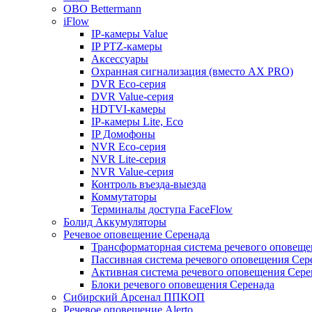
OBO Bettermann
iFlow
IP-камеры Value
IP PTZ-камеры
Аксессуары
Охранная сигнализация (вместо AX PRO)
DVR Eco-серия
DVR Value-серия
HDTVI-камеры
IP-камеры Lite, Eco
IP Домофоны
NVR Eco-серия
NVR Lite-серия
NVR Value-серия
Контроль въезда-выезда
Коммутаторы
Терминалы доступа FaceFlow
Болид Аккумуляторы
Речевое оповещение Серенада
Трансформаторная система речевого оповеще
Пассивная система речевого оповещения Сер
Активная система речевого оповещения Сере
Блоки речевого оповещения Серенада
Сибирский Арсенал ППКОП
Речевое оповещение Alerto