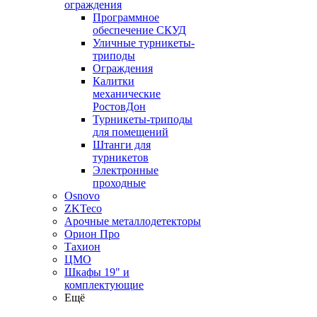
ограждения
Программное
обеспечение СКУД
Уличные турникеты-
триподы
Ограждения
Калитки
механические
РостовДон
Турникеты-триподы
для помещений
Штанги для
турникетов
Электронные
проходные
Osnovo
ZKTeco
Арочные металлодетекторы
Орион Про
Тахион
ЦМО
Шкафы 19" и
комплектующие
Ещё