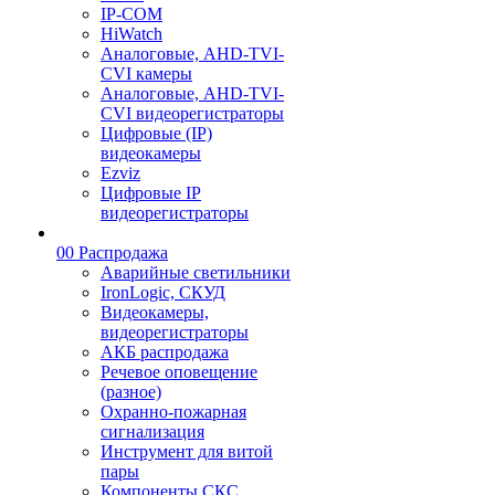
IP-COM
HiWatch
Аналоговые, AHD-TVI-
CVI камеры
Аналоговые, AHD-TVI-
CVI видеорегистраторы
Цифровые (IP)
видеокамеры
Ezviz
Цифровые IP
видеорегистраторы
00 Распродажа
Аварийные светильники
IronLogic, СКУД
Видеокамеры,
видеорегистраторы
АКБ распродажа
Речевое оповещение
(разное)
Охранно-пожарная
сигнализация
Инструмент для витой
пары
Компоненты СКС