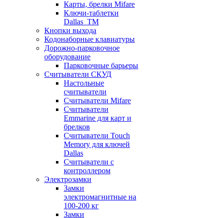
Карты, брелки Mifare
Ключи-таблетки
Dallas_TM
Кнопки выхода
Кодонаборные клавиатуры
Дорожно-парковочное
оборудование
Парковочные барьеры
Считыватели СКУД
Настольные
считыватели
Считыватели Mifare
Считыватели
Emmarine для карт и
брелков
Считыватели Touch
Memory для ключей
Dallas
Считыватели с
контроллером
Электрозамки
Замки
электромагнитные на
100-200 кг
Замки