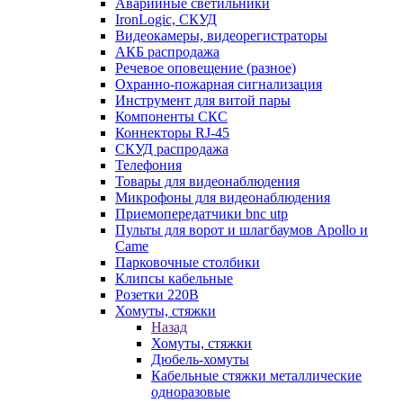
Аварийные светильники
IronLogic, СКУД
Видеокамеры, видеорегистраторы
АКБ распродажа
Речевое оповещение (разное)
Охранно-пожарная сигнализация
Инструмент для витой пары
Компоненты СКС
Коннекторы RJ-45
СКУД распродажа
Телефония
Товары для видеонаблюдения
Микрофоны для видеонаблюдения
Приемопередатчики bnc utp
Пульты для ворот и шлагбаумов Apollo и
Came
Парковочные столбики
Клипсы кабельные
Розетки 220В
Хомуты, стяжки
Назад
Хомуты, стяжки
Дюбель-хомуты
Кабельные стяжки металлические
одноразовые