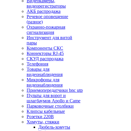
Видеокамеры,
видеорегистраторы
АКБ распродажа
Речевое оповещение
(разное)
Охранно-пожарная
сигнализация
Инструмент для витой
пары
Компоненты СКС
Коннекторы RJ-45
СКУД распродажа
Телефония
Товары для
видеонаблюдения
Микрофоны для
видеонаблюдения
Приемопередатчики bnc utp
Пульты для ворот и
шлагбаумов Apollo и Came
Парковочные столбики
Клипсы кабельные
Розетки 220В
Хомуты, стяжки
Дюбель-хомуты