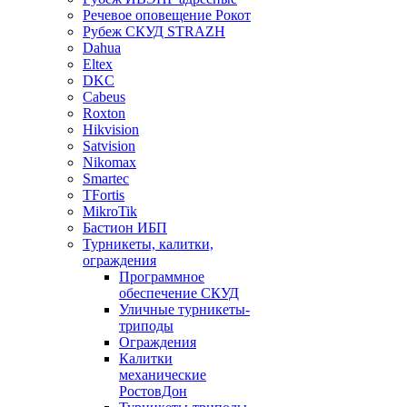
Речевое оповещение Рокот
Рубеж СКУД STRAZH
Dahua
Eltex
DKC
Cabeus
Roxton
Hikvision
Satvision
Nikomax
Smartec
TFortis
MikroTik
Бастион ИБП
Турникеты, калитки,
ограждения
Программное
обеспечение СКУД
Уличные турникеты-
триподы
Ограждения
Калитки
механические
РостовДон