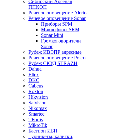
Сибирский Арсенал
ППКОП
Речевое оповещение Alerto
Речевое оповещение Sonar
Приборы SPM
Микрофоны SRM
Sonar Mini
Громкоговорители
Sonar
Рубеж ИВЭПР адресные
Речевое оповещение Рокот
Рубеж СКУД STRAZH
Dahua
Eltex
DKC
Cabeus
Roxton
Hikvision
Satvision
Nikomax
Smartec
TFortis
MikroTik
Бастион ИБП
Турникеты, калитки,