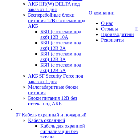
АКБ HR(W) DELTA под
заказ от 1 дня
О компании
Бесперебойные блоки
питания 12В с отсеком под
О нас
АКБ
Отзывы
Н
ББП (с отсеком под
Производители
акб) 12В 10А
Реквизиты
ББП (с отсеком под
акб) 12В 2А
ББП (с отсеком под
акб) 12В 3А
ББП (с отсеком под
акб) 12В 5А
АКБ SF Security Force под
заказ от 1 дня
Малогабаритные блоки
питания
Блоки питания 12В без
отсека под АКБ
07 Кабель охранный и пожарный
Кабель охранный
Кабель для охранной
сигнализации без
экрана