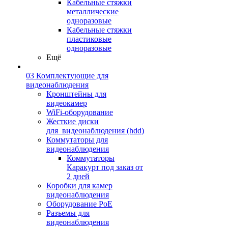
Кабельные стяжки
металлические
одноразовые
Кабельные стяжки
пластиковые
одноразовые
Ещё
03 Комплектующие для
видеонаблюдения
Кронштейны для
видеокамер
WiFi-оборудование
Жесткие диски
для_видеонаблюдения (hdd)
Коммутаторы для
видеонаблюдения
Коммутаторы
Каракурт под заказ от
2 дней
Коробки для камер
видеонаблюдения
Оборудование PoE
Разъемы для
видеонаблюдения