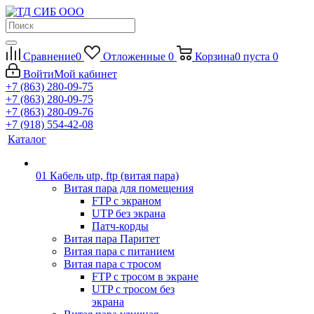
Сравнение
0
Отложенные
0
Корзина
0
пуста
0
Войти
Мой кабинет
+7 (863) 280-09-75
+7 (863) 280-09-75
+7 (863) 280-09-76
+7 (918) 554-42-08
Каталог
01 Кабель utp, ftp (витая пара)
Витая пара для помещения
FTP с экраном
UTP без экрана
Патч-корды
Витая пара Паритет
Витая пара с питанием
Витая пара с тросом
FTP с тросом в экране
UTP с тросом без
экрана