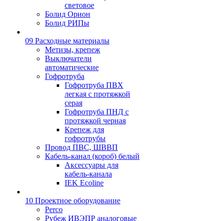
световое
Болид Орион
Болид РИПы
09 Расходные материалы
Метизы, крепеж
Выключатели
автоматические
Гофротруба
Гофротруба ПВХ
легкая с протяжкой
серая
Гофротруба ПНД с
протяжкой черная
Крепеж для
гофротрубы
Провод ПВС, ШВВП
Кабель-канал (короб) белый
Аксессуары для
кабель-канала
IEK Ecoline
10 Проектное оборудование
Perco
Рубеж ИВЭПР аналоговые