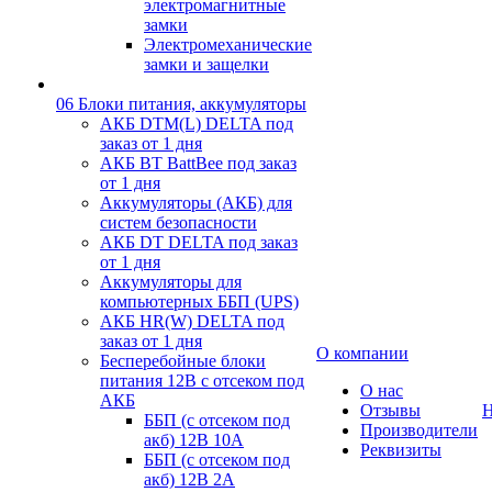
электромагнитные
замки
Электромеханические
замки и защелки
06 Блоки питания, аккумуляторы
АКБ DTM(L) DELTA под
заказ от 1 дня
АКБ BT BattBee под заказ
от 1 дня
Аккумуляторы (АКБ) для
систем безопасности
АКБ DT DELTA под заказ
от 1 дня
Аккумуляторы для
компьютерных ББП (UPS)
АКБ HR(W) DELTA под
заказ от 1 дня
О компании
Бесперебойные блоки
питания 12В с отсеком под
О нас
АКБ
Отзывы
Н
ББП (с отсеком под
Производители
акб) 12В 10А
Реквизиты
ББП (с отсеком под
акб) 12В 2А