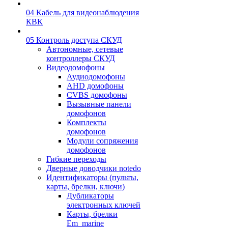
04 Кабель для видеонаблюдения
КВК
05 Контроль доступа СКУД
Автономные, сетевые
контроллеры СКУД
Видеодомофоны
Аудиодомофоны
AHD домофоны
CVBS домофоны
Вызывные панели
домофонов
Комплекты
домофонов
Модули сопряжения
домофонов
Гибкие переходы
Дверные доводчики notedo
Идентификаторы (пульты,
карты, брелки, ключи)
Дубликаторы
электронных ключей
Карты, брелки
Em_marine