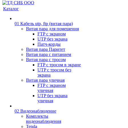
Каталог
01 Кабель utp, ftp (витая пара)
Витая пара для помещения
FTP с экраном
UTP без экрана
Патч-корды
Витая пара Паритет
Витая пара с питанием
Витая пара с тросом
FTP с тросом в экране
UTP с тросом без
экрана
Витая пара уличная
FTP с экраном
уличная
UTP без экрана
уличная
02 Видеонаблюдение
Комплекты
видеонаблюдения
Tenda