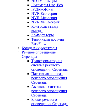
HDTVI-камеры
IP-камеры Lite, Eco
IP Домофоны
NVR Eco-серия
NVR Lite-серия
NVR Value-серия
Контроль въезда-
выезда
Коммутаторы
Терминалы доступа
FaceFlow
Болид Аккумуляторы
Речевое оповещение
Серенада
Трансформаторная
система речевого
оповещения Серенада
Пассивная система
речевого оповещения
Серенада
Активная система
речевого оповещения
Серенада
Блоки речевого
оповещения Серенада