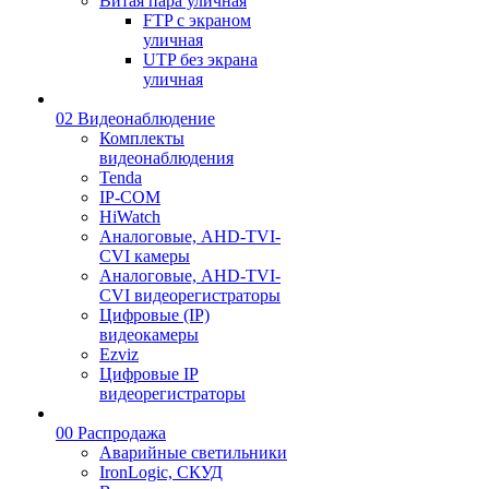
Витая пара уличная
FTP с экраном
уличная
UTP без экрана
уличная
02 Видеонаблюдение
Комплекты
видеонаблюдения
Tenda
IP-COM
HiWatch
Аналоговые, AHD-TVI-
CVI камеры
Аналоговые, AHD-TVI-
CVI видеорегистраторы
Цифровые (IP)
видеокамеры
Ezviz
Цифровые IP
видеорегистраторы
00 Распродажа
Аварийные светильники
IronLogic, СКУД