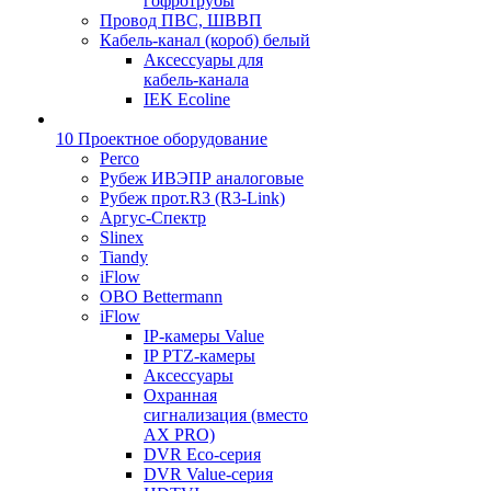
гофротрубы
Провод ПВС, ШВВП
Кабель-канал (короб) белый
Аксессуары для
кабель-канала
IEK Ecoline
10 Проектное оборудование
Perco
Рубеж ИВЭПР аналоговые
Рубеж прот.R3 (R3-Link)
Аргус-Спектр
Slinex
Tiandy
iFlow
OBO Bettermann
iFlow
IP-камеры Value
IP PTZ-камеры
Аксессуары
Охранная
сигнализация (вместо
AX PRO)
DVR Eco-серия
DVR Value-серия