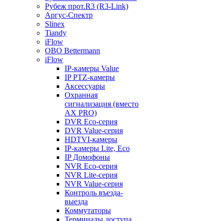
Рубеж прот.R3 (R3-Link)
Аргус-Спектр
Slinex
Tiandy
iFlow
OBO Bettermann
iFlow
IP-камеры Value
IP PTZ-камеры
Аксессуары
Охранная
сигнализация (вместо
AX PRO)
DVR Eco-серия
DVR Value-серия
HDTVI-камеры
IP-камеры Lite, Eco
IP Домофоны
NVR Eco-серия
NVR Lite-серия
NVR Value-серия
Контроль въезда-
выезда
Коммутаторы
Терминалы доступа