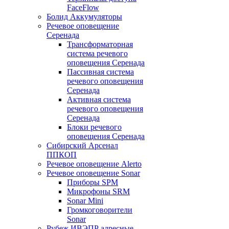
FaceFlow
Болид Аккумуляторы
Речевое оповещение
Серенада
Трансформаторная
система речевого
оповещения Серенада
Пассивная система
речевого оповещения
Серенада
Активная система
речевого оповещения
Серенада
Блоки речевого
оповещения Серенада
Сибирский Арсенал
ППКОП
Речевое оповещение Alerto
Речевое оповещение Sonar
Приборы SPM
Микрофоны SRM
Sonar Mini
Громкоговорители
Sonar
Рубеж ИВЭПР адресные