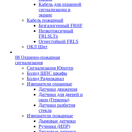
Кабель для охранной
сигнализации в
экране
Кабель пожарный
Безгалогенный FRHF
Низкотоксичный
FRLSLTx
Огнестойкий FRLS
ОКЛ Щит
08 Охранно-пожарная
сигнализация
Сигнализация Юпитер
Болид ШПС шкафы
Болид Радиоканал
Извещатели охранные
Датчики движения
Датчики для дверей и
окон (Герконы)
Датчики разбития
стекла
Извещатели пожарные
Дымовые датчики
Ручники (ИПР)
Тепловые датчики