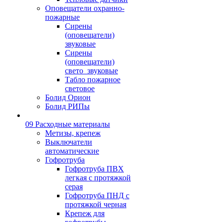
Оповещатели охранно-
пожарные
Сирены
(оповещатели)
звуковые
Сирены
(оповещатели)
свето_звуковые
Табло пожарное
световое
Болид Орион
Болид РИПы
09 Расходные материалы
Метизы, крепеж
Выключатели
автоматические
Гофротруба
Гофротруба ПВХ
легкая с протяжкой
серая
Гофротруба ПНД с
протяжкой черная
Крепеж для