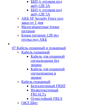
ББП (с отсеком под
акб) 12В 3А
ББП (с отсеком под
акб) 12В 5А
АКБ SF Security Force под
заказ от 1 дня
Малогабаритные блоки
питания
Блоки питания 12В без
отсека под АКБ
07 Кабель охранный и пожарный
Кабель охранный
Кабель для охранной
сигнализации без
экрана
Кабель для охранной
сигнализации в
экране
Кабель пожарный
Безгалогенный FRHF
Низкотоксичный
FRLSLTx
Огнестойкий FRLS
ОКЛ Щит