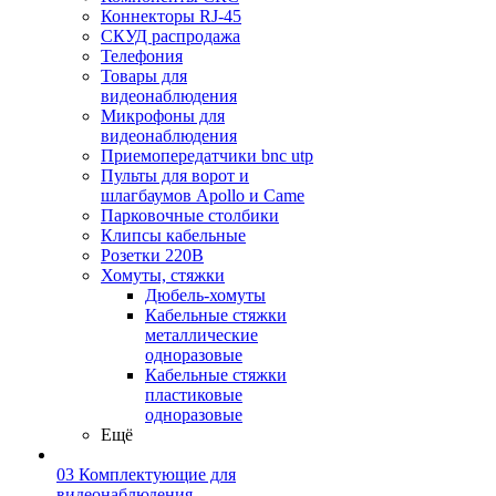
Коннекторы RJ-45
СКУД распродажа
Телефония
Товары для
видеонаблюдения
Микрофоны для
видеонаблюдения
Приемопередатчики bnc utp
Пульты для ворот и
шлагбаумов Apollo и Came
Парковочные столбики
Клипсы кабельные
Розетки 220В
Хомуты, стяжки
Дюбель-хомуты
Кабельные стяжки
металлические
одноразовые
Кабельные стяжки
пластиковые
одноразовые
Ещё
03 Комплектующие для
видеонаблюдения