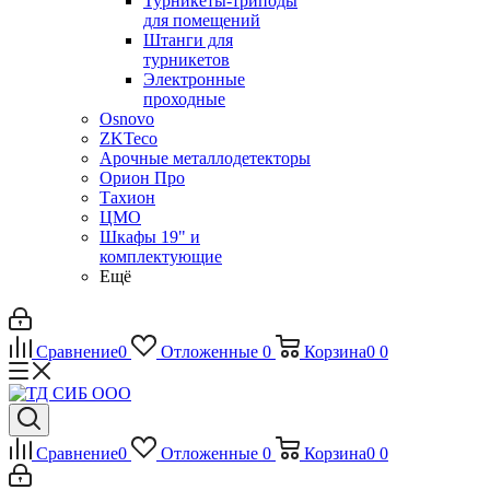
Турникеты-триподы
для помещений
Штанги для
турникетов
Электронные
проходные
Osnovo
ZKTeco
Арочные металлодетекторы
Орион Про
Тахион
ЦМО
Шкафы 19" и
комплектующие
Ещё
Сравнение
0
Отложенные
0
Корзина
0
0
Сравнение
0
Отложенные
0
Корзина
0
0