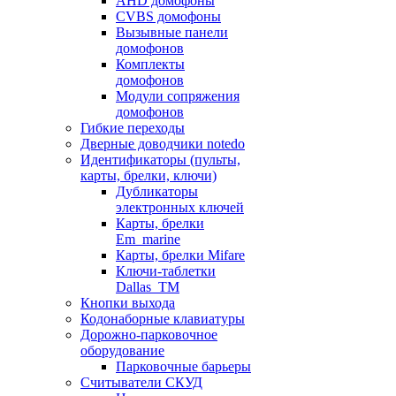
AHD домофоны
CVBS домофоны
Вызывные панели
домофонов
Комплекты
домофонов
Модули сопряжения
домофонов
Гибкие переходы
Дверные доводчики notedo
Идентификаторы (пульты,
карты, брелки, ключи)
Дубликаторы
электронных ключей
Карты, брелки
Em_marine
Карты, брелки Mifare
Ключи-таблетки
Dallas_TM
Кнопки выхода
Кодонаборные клавиатуры
Дорожно-парковочное
оборудование
Парковочные барьеры
Считыватели СКУД