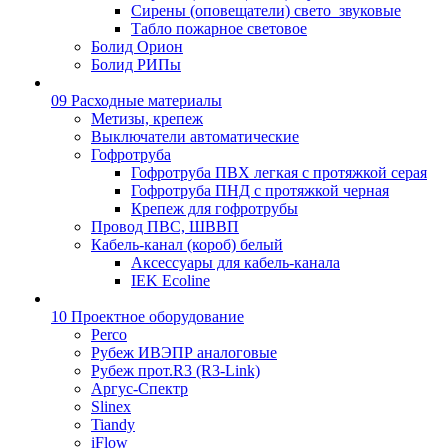
Сирены (оповещатели) свето_звуковые
Табло пожарное световое
Болид Орион
Болид РИПы
09 Расходные материалы
Метизы, крепеж
Выключатели автоматические
Гофротруба
Гофротруба ПВХ легкая с протяжкой серая
Гофротруба ПНД с протяжкой черная
Крепеж для гофротрубы
Провод ПВС, ШВВП
Кабель-канал (короб) белый
Аксессуары для кабель-канала
IEK Ecoline
10 Проектное оборудование
Perco
Рубеж ИВЭПР аналоговые
Рубеж прот.R3 (R3-Link)
Аргус-Спектр
Slinex
Tiandy
iFlow