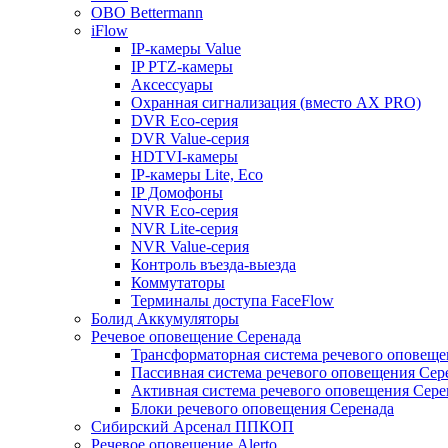
OBO Bettermann
iFlow
IP-камеры Value
IP PTZ-камеры
Аксессуары
Охранная сигнализация (вместо AX PRO)
DVR Eco-серия
DVR Value-серия
HDTVI-камеры
IP-камеры Lite, Eco
IP Домофоны
NVR Eco-серия
NVR Lite-серия
NVR Value-серия
Контроль въезда-выезда
Коммутаторы
Терминалы доступа FaceFlow
Болид Аккумуляторы
Речевое оповещение Серенада
Трансформаторная система речевого оповеще
Пассивная система речевого оповещения Сер
Активная система речевого оповещения Сере
Блоки речевого оповещения Серенада
Сибирский Арсенал ППКОП
Речевое оповещение Alerto