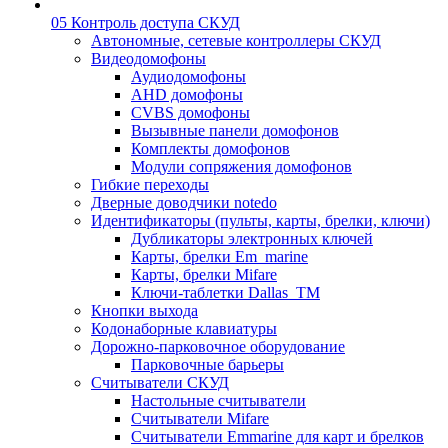
05 Контроль доступа СКУД
Автономные, сетевые контроллеры СКУД
Видеодомофоны
Аудиодомофоны
AHD домофоны
CVBS домофоны
Вызывные панели домофонов
Комплекты домофонов
Модули сопряжения домофонов
Гибкие переходы
Дверные доводчики notedo
Идентификаторы (пульты, карты, брелки, ключи)
Дубликаторы электронных ключей
Карты, брелки Em_marine
Карты, брелки Mifare
Ключи-таблетки Dallas_TM
Кнопки выхода
Кодонаборные клавиатуры
Дорожно-парковочное оборудование
Парковочные барьеры
Считыватели СКУД
Настольные считыватели
Считыватели Mifare
Считыватели Emmarine для карт и брелков