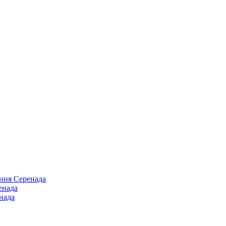
ния Серенада
енада
нада