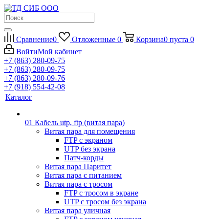
Сравнение
0
Отложенные
0
Корзина
0
пуста
0
Войти
Мой кабинет
+7 (863) 280-09-75
+7 (863) 280-09-75
+7 (863) 280-09-76
+7 (918) 554-42-08
Каталог
01 Кабель utp, ftp (витая пара)
Витая пара для помещения
FTP с экраном
UTP без экрана
Патч-корды
Витая пара Паритет
Витая пара с питанием
Витая пара с тросом
FTP с тросом в экране
UTP с тросом без экрана
Витая пара уличная