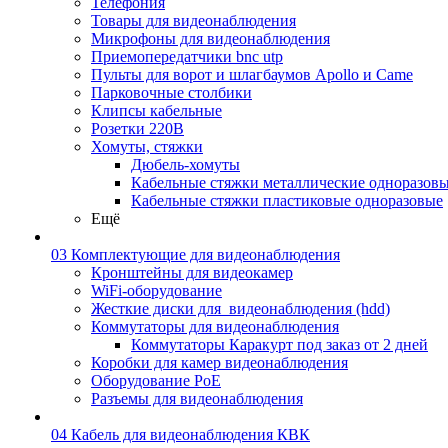
Телефония
Товары для видеонаблюдения
Микрофоны для видеонаблюдения
Приемопередатчики bnc utp
Пульты для ворот и шлагбаумов Apollo и Came
Парковочные столбики
Клипсы кабельные
Розетки 220В
Хомуты, стяжки
Дюбель-хомуты
Кабельные стяжки металлические одноразов
Кабельные стяжки пластиковые одноразовые
Ещё
03 Комплектующие для видеонаблюдения
Кронштейны для видеокамер
WiFi-оборудование
Жесткие диски для_видеонаблюдения (hdd)
Коммутаторы для видеонаблюдения
Коммутаторы Каракурт под заказ от 2 дней
Коробки для камер видеонаблюдения
Оборудование PoE
Разъемы для видеонаблюдения
04 Кабель для видеонаблюдения КВК