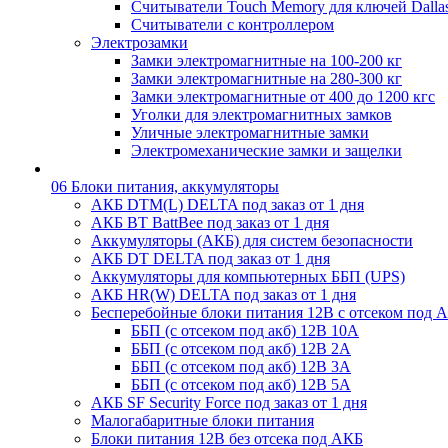
Считыватели Touch Memory для ключей Dalla
Считыватели с контроллером
Электрозамки
Замки электромагнитные на 100-200 кг
Замки электромагнитные на 280-300 кг
Замки электромагнитные от 400 до 1200 кгс
Уголки для электромагнитных замков
Уличные электромагнитные замки
Электромеханические замки и защелки
06 Блоки питания, аккумуляторы
АКБ DTM(L) DELTA под заказ от 1 дня
АКБ BT BattBee под заказ от 1 дня
Аккумуляторы (АКБ) для систем безопасности
АКБ DT DELTA под заказ от 1 дня
Аккумуляторы для компьютерных ББП (UPS)
АКБ HR(W) DELTA под заказ от 1 дня
Бесперебойные блоки питания 12В с отсеком под 
ББП (с отсеком под акб) 12В 10А
ББП (с отсеком под акб) 12В 2А
ББП (с отсеком под акб) 12В 3А
ББП (с отсеком под акб) 12В 5А
АКБ SF Security Force под заказ от 1 дня
Малогабаритные блоки питания
Блоки питания 12В без отсека под АКБ