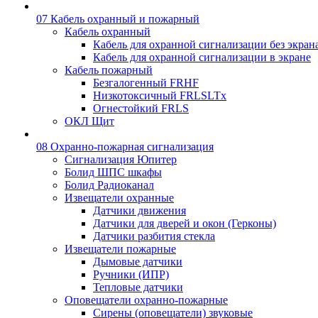
07 Кабель охранный и пожарный
Кабель охранный
Кабель для охранной сигнализации без экран
Кабель для охранной сигнализации в экране
Кабель пожарный
Безгалогенный FRHF
Низкотоксичный FRLSLTx
Огнестойкий FRLS
ОКЛ Щит
08 Охранно-пожарная сигнализация
Сигнализация Юпитер
Болид ШПС шкафы
Болид Радиоканал
Извещатели охранные
Датчики движения
Датчики для дверей и окон (Герконы)
Датчики разбития стекла
Извещатели пожарные
Дымовые датчики
Ручники (ИПР)
Тепловые датчики
Оповещатели охранно-пожарные
Сирены (оповещатели) звуковые