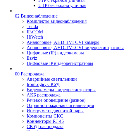
FTP с экраном уличная
UTP без экрана уличная
02 Видеонаблюдение
Комплекты видеонаблюдения
Tenda
IP-COM
HiWatch
Аналоговые, AHD-TVI-CVI камеры
Аналоговые, AHD-TVI-CVI видеорегистраторы
Цифровые (IP) видеокамеры
Ezviz
Цифровые IP видеорегистраторы
00 Распродажа
Аварийные светильники
IronLogic, СКУД
Видеокамеры, видеорегистраторы
АКБ распродажа
Речевое оповещение (разное)
Охранно-пожарная сигнализация
Инструмент для витой пары
Компоненты СКС
Коннекторы RJ-45
СКУД распродажа