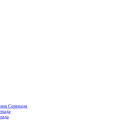
ния Серенада
енада
нада