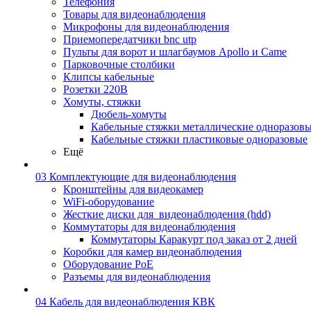
Телефония
Товары для видеонаблюдения
Микрофоны для видеонаблюдения
Приемопередатчики bnc utp
Пульты для ворот и шлагбаумов Apollo и Came
Парковочные столбики
Клипсы кабельные
Розетки 220В
Хомуты, стяжки
Дюбель-хомуты
Кабельные стяжки металлические одноразов
Кабельные стяжки пластиковые одноразовые
Ещё
03 Комплектующие для видеонаблюдения
Кронштейны для видеокамер
WiFi-оборудование
Жесткие диски для_видеонаблюдения (hdd)
Коммутаторы для видеонаблюдения
Коммутаторы Каракурт под заказ от 2 дней
Коробки для камер видеонаблюдения
Оборудование PoE
Разъемы для видеонаблюдения
04 Кабель для видеонаблюдения КВК