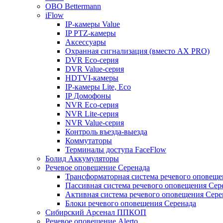
OBO Bettermann
iFlow
IP-камеры Value
IP PTZ-камеры
Аксессуары
Охранная сигнализация (вместо AX PRO)
DVR Eco-серия
DVR Value-серия
HDTVI-камеры
IP-камеры Lite, Eco
IP Домофоны
NVR Eco-серия
NVR Lite-серия
NVR Value-серия
Контроль въезда-выезда
Коммутаторы
Терминалы доступа FaceFlow
Болид Аккумуляторы
Речевое оповещение Серенада
Трансформаторная система речевого оповеще
Пассивная система речевого оповещения Сер
Активная система речевого оповещения Сере
Блоки речевого оповещения Серенада
Сибирский Арсенал ППКОП
Речевое оповещение Alerto