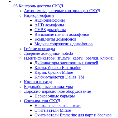
05 Контроль доступа СКУД
Автономные, сетевые контроллеры СКУД
Видеодомофоны
Аудиодомофоны
AHD домофоны
CVBS домофоны
Вызывные панели домофонов
Комплекты домофонов
Модули сопряжения домофонов
Гибкие переходы
Дверные доводчики notedo
Идентификаторы (пульты, карты, брелки, ключи)
Дубликаторы электронных ключей
Карты, брелки Em_marine
Карты, брелки Mifare
Ключи-таблетки Dallas_TM
Кнопки выхода
Кодонаборные клавиатуры
Дорожно-парковочное оборудование
Парковочные барьеры
Считыватели СКУД
Настольные считыватели
Считыватели Mifare
Считыватели Emmarine для карт и брелков