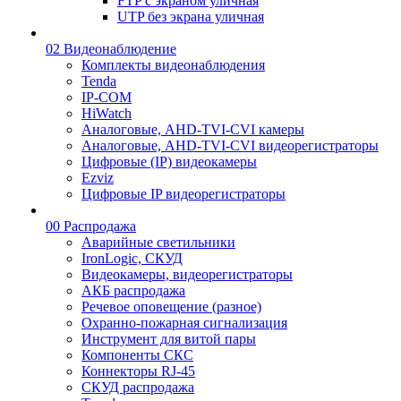
FTP с экраном уличная
UTP без экрана уличная
02 Видеонаблюдение
Комплекты видеонаблюдения
Tenda
IP-COM
HiWatch
Аналоговые, AHD-TVI-CVI камеры
Аналоговые, AHD-TVI-CVI видеорегистраторы
Цифровые (IP) видеокамеры
Ezviz
Цифровые IP видеорегистраторы
00 Распродажа
Аварийные светильники
IronLogic, СКУД
Видеокамеры, видеорегистраторы
АКБ распродажа
Речевое оповещение (разное)
Охранно-пожарная сигнализация
Инструмент для витой пары
Компоненты СКС
Коннекторы RJ-45
СКУД распродажа