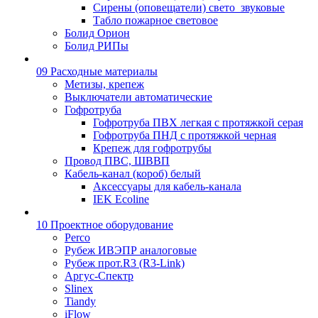
Сирены (оповещатели) свето_звуковые
Табло пожарное световое
Болид Орион
Болид РИПы
09 Расходные материалы
Метизы, крепеж
Выключатели автоматические
Гофротруба
Гофротруба ПВХ легкая с протяжкой серая
Гофротруба ПНД с протяжкой черная
Крепеж для гофротрубы
Провод ПВС, ШВВП
Кабель-канал (короб) белый
Аксессуары для кабель-канала
IEK Ecoline
10 Проектное оборудование
Perco
Рубеж ИВЭПР аналоговые
Рубеж прот.R3 (R3-Link)
Аргус-Спектр
Slinex
Tiandy
iFlow