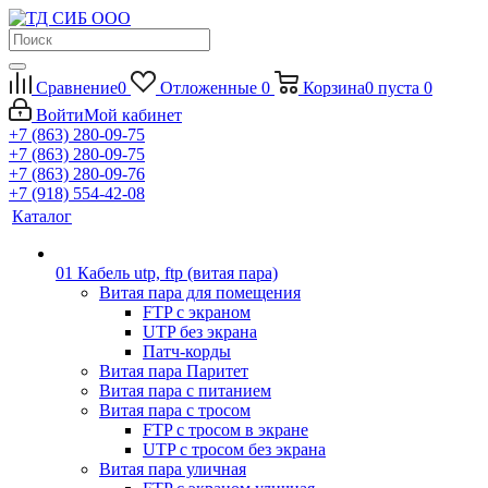
Сравнение
0
Отложенные
0
Корзина
0
пуста
0
Войти
Мой кабинет
+7 (863) 280-09-75
+7 (863) 280-09-75
+7 (863) 280-09-76
+7 (918) 554-42-08
Каталог
01 Кабель utp, ftp (витая пара)
Витая пара для помещения
FTP с экраном
UTP без экрана
Патч-корды
Витая пара Паритет
Витая пара с питанием
Витая пара с тросом
FTP с тросом в экране
UTP с тросом без экрана
Витая пара уличная