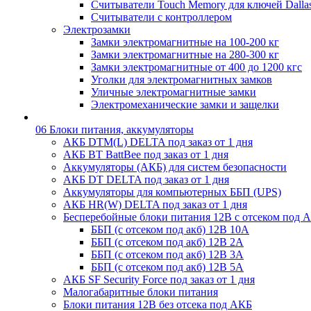
Считыватели Touch Memory для ключей Dalla
Считыватели с контроллером
Электрозамки
Замки электромагнитные на 100-200 кг
Замки электромагнитные на 280-300 кг
Замки электромагнитные от 400 до 1200 кгс
Уголки для электромагнитных замков
Уличные электромагнитные замки
Электромеханические замки и защелки
06 Блоки питания, аккумуляторы
АКБ DTM(L) DELTA под заказ от 1 дня
АКБ BT BattBee под заказ от 1 дня
Аккумуляторы (АКБ) для систем безопасности
АКБ DT DELTA под заказ от 1 дня
Аккумуляторы для компьютерных ББП (UPS)
АКБ HR(W) DELTA под заказ от 1 дня
Бесперебойные блоки питания 12В с отсеком под 
ББП (с отсеком под акб) 12В 10А
ББП (с отсеком под акб) 12В 2А
ББП (с отсеком под акб) 12В 3А
ББП (с отсеком под акб) 12В 5А
АКБ SF Security Force под заказ от 1 дня
Малогабаритные блоки питания
Блоки питания 12В без отсека под АКБ