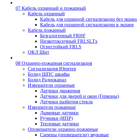
07 Кабель охранный и пожарный
Кабель охранный
Кабель для охранной сигнализации без экран
Кабель для охранной сигнализации в экране
Кабель пожарный
Безгалогенный FRHF
Низкотоксичный FRLSLTx
Огнестойкий FRLS
ОКЛ Щит
08 Охранно-пожарная сигнализация
Сигнализация Юпитер
Болид ШПС шкафы
Болид Радиоканал
Извещатели охранные
Датчики движения
Датчики для дверей и окон (Герконы)
Датчики разбития стекла
Извещатели пожарные
Дымовые датчики
Ручники (ИПР)
Тепловые датчики
Оповещатели охранно-пожарные
Сирены (оповещатели) звуковые